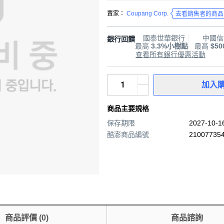
賣家：
Coupang Corp.
去看銷售者的商品
國泰世華銀行
中國信
銀行回饋
最高
3.3%小樹點
最高
$5
查看所有銀行優惠活動
加入
商品主要規格
保存期限
2027-10-
酷澎商品編號
210077354
商品評價
(
0
)
商品諮詢