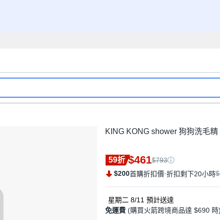
KING KONG shower 狗狗洗毛
$461
59折
$793
$200
·
$
首購折扣價
折扣剩下20小時
星期二 8/11
預計送達
免運費
(購買火箭跨境商品達 $690 時