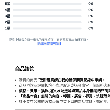
5星
0
%
4星
0
%
3星
0
%
2星
0
%
1星
0
%
酷澎上販售之同一商品的商品評價，商品賣家可能有所不同。
商品評價管理原則
商品諮詢
購買的商品
取消/退貨請在我的酷澎購買記錄中申請
。
商品咨詢及評價板塊不處理取消或退貨事宜，請聯絡客
價格、賣家、換貨/退貨及配送等與商品本身無關的咨詢請
「商品本身」無關的內容、轉讓、廣告、辱罵、洗版等
請不要在公開的咨詢板塊中留下您的電話號碼、郵箱地