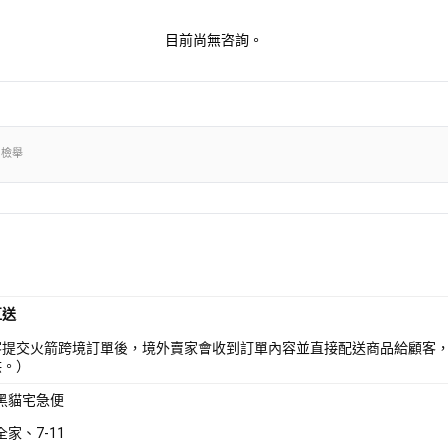
目前尚無咨詢。
出檢舉
直送
客提交火箭跨境訂單後，境外賣家會收到訂單內容並直接配送商品給顧客
供。）
 黑貓宅急便
全家、7-11