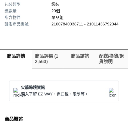
包裝類型
袋裝
總數量
20個
所含物件
單品組
酷澎商品編號
21007840938711 - 21011436792044
商品詳情
商品評價
(
1
商品諮詢
配送/換貨/退
2,563
)
貨說明
火箭跨境資訊
深入了解 EZ WAY、進口稅、限制等。
商品概述