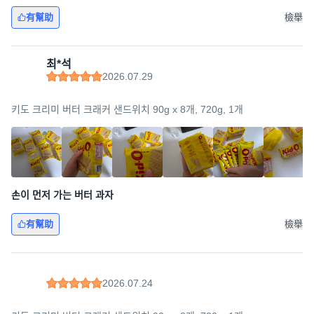
有幫助
檢舉
최*석
2026.07.29
키도 크리미 버터 크래커 샌드위치 90g x 8개, 720g, 1개
손이 먼저 가는 버터 과자
有幫助
檢舉
2026.07.24