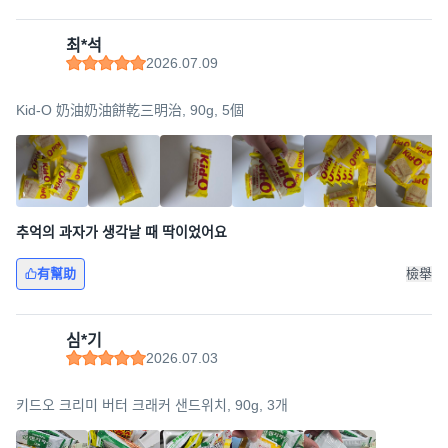
최*석
2026.07.09
Kid-O 奶油奶油餅乾三明治, 90g, 5個
추억의 과자가 생각날 때 딱이었어요
有幫助
檢舉
심*기
2026.07.03
키드오 크리미 버터 크래커 샌드위치, 90g, 3개