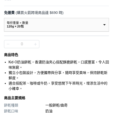
免運費
(購買火箭跨境商品達 $690 時)
每份重量 × 數量
120g × 20包
商品特色
Kid-O奶油餅乾，香濃奶油夾心搭配酥脆餅乾，口感豐富，令人回
味無窮。
獨立小包裝設計，方便攜帶與分享，隨時享受美味，保持餅乾新
鮮度。
適合搭配茶、咖啡或牛奶，享受悠閒下午茶時光，增添生活中的
小確幸。
商品主要規格
餅乾種類
一般餅乾/曲奇
餅乾口味
奶油