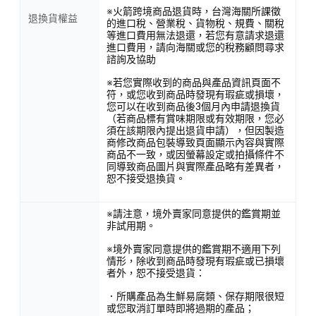
※火箭跨境商品退貨時，台灣海關所課徵
退換貨權益
的進口稅、營業稅、貨物稅、規費、關稅
等進口費用無法退還，若您有意請求退還
進口費用，請向海關或您的稅務顧問尋求
諮詢及協助
※若您實際收到的商品與產品資訊頁面不
符，或您收到商品時發現有瑕疵或損壞，
您可以在收到商品後3個月內申請退換貨
（若商品標有賞味期限或有效期限，您必
須在該期限內提出退貨申請），但因製造
商修改商品包裝導致頁面顯示內容與實際
商品不一致，或因螢幕設定或拍攝條件不
同導致商品圖片與實際產品略有差異者，
恕不接受退換貨。
※請注意，境外賣家同意提供的鑑賞期並
非試用期。
※境外賣家同意提供的鑑賞期不適用下列
情形，除收到商品時發現有瑕疵或已損壞
者外，恕不接受退貨：
．所購產品為生鮮易腐類、保存期限很短
或您取消訂單時即將過期的產品；