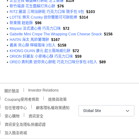
•
正哲生技 礦鹽蘇打餅乾 芝士披薩
$119
•
新竹福源 花生醬蘇打夾心餅
$76
•
RITZ 麗滋 三明治餅乾 巧克力口味 隨手包 9包
$103
•
LOTTE 樂天 Crunky 迷你雙脆可可餅乾棒
$314
•
新東陽 娃娃酥
$96
•
Mayasi 法式濃心捲 巧克力口味
$72
•
Gabette Mini Crepe The Wrapping Cow Cheese Snack
$156
•
HAITAI 海太 馬鈴薯薄餅
$167
•
義美 夾心酥 檸檬風味 3包入
$158
•
KHONG GUAN 康元 起士風味威化餅
$72
•
ORION 好麗友 小麥捲心酥 巧克力口味
$59
•
OREO 奧利奧 迷你夾心餅乾 巧克力口味分享包 8包入
$89
Investor Relations
關於酷澎
Coupang使用者條款
退換貨政策
信任管理中心
顧客隱私權政策通知
Global Site
安心購物
資訊安全
資訊安全及隱私保護認證
加入酷澎商城