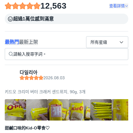
12,563
查看詳情
超過1萬位感到滿意
最熱門
最新上架
所有星級
다일리아
2026.08.03
키드오 크리미 버터 크래커 샌드위치, 90g, 3개
甜鹹口味的Kid-O零食♡