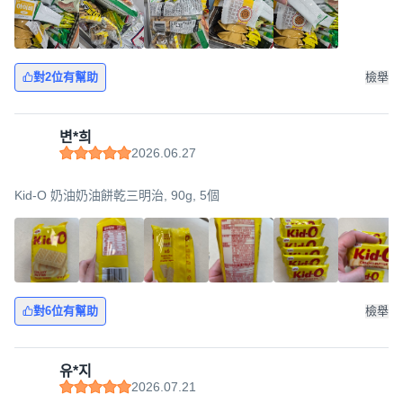
對2位有幫助
檢舉
변*희
2026.06.27
Kid-O 奶油奶油餅乾三明治, 90g, 5個
對6位有幫助
檢舉
유*지
2026.07.21