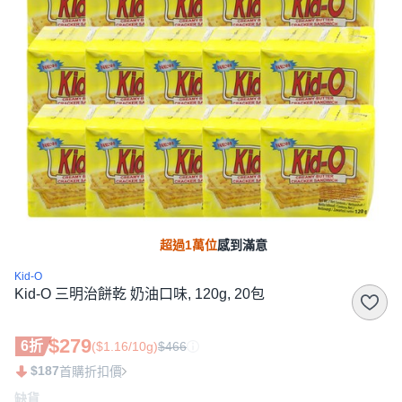
超過1萬位
感到滿意
Kid-O
Kid-O 三明治餅乾 奶油口味, 120g, 20包
$279
6折
($1.16/10g)
$466
$187
首購折扣價
缺貨