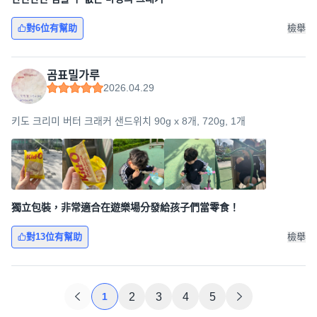
對6位有幫助
檢舉
곰표밀가루
2026.04.29
키도 크리미 버터 크래커 샌드위치 90g x 8개, 720g, 1개
獨立包裝，非常適合在遊樂場分發給孩子們當零食！
對13位有幫助
檢舉
1
2
3
4
5