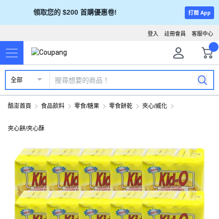
領取您的 $200 首購優惠卷!
打開 App
登入
註冊會員
客服中心
全部
酷澎首頁
食品飲料
零食/糖果
零食餅乾
夾心/威化
夾心餅/夾心酥