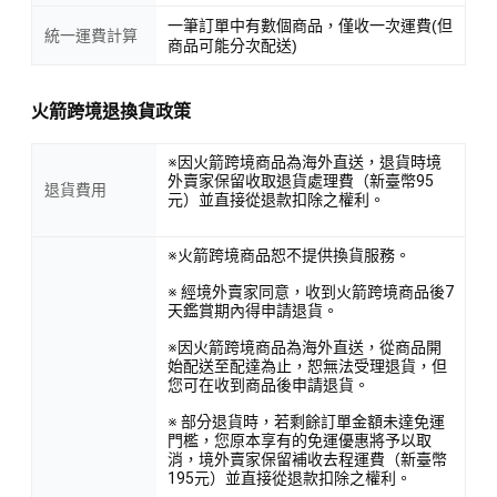
一筆訂單中有數個商品，僅收一次運費(但
統一運費計算
商品可能分次配送)
火箭跨境退換貨政策
※因火箭跨境商品為海外直送，退貨時境
外賣家保留收取退貨處理費（新臺幣95
退貨費用
元）並直接從退款扣除之權利。
※火箭跨境商品恕不提供換貨服務。
※ 經境外賣家同意，收到火箭跨境商品後7
天鑑賞期內得申請退貨。
※因火箭跨境商品為海外直送，從商品開
始配送至配達為止，恕無法受理退貨，但
您可在收到商品後申請退貨。
※ 部分退貨時，若剩餘訂單金額未達免運
門檻，您原本享有的免運優惠將予以取
消，境外賣家保留補收去程運費（新臺幣
195元）並直接從退款扣除之權利。