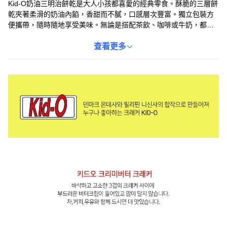
Kid-O奶油三明治餅乾是大人小孩都喜愛的經典零食。酥脆的三層餅
乾夾著柔滑的奶油內餡，香甜而不膩，口感層次豐富。獨立包裝方
便攜帶，隨時隨地享受美味。無論是搭配茶飲、咖啡或牛奶，都是
絕佳的選擇，為您的休閒時光增添一份甜蜜。適合與家人朋友分
享，一同享受歡樂時光。
查看更多