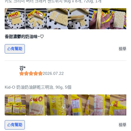
키도 크리미 버터 크래커 샌드위치 90g x 8개, 720g, 1개
香甜濃鬱的奶油味~♡
有幫助
檢舉
강*
2026.07.22
Kid-O 奶油奶油餅乾三明治, 90g, 5個
有幫助
檢舉