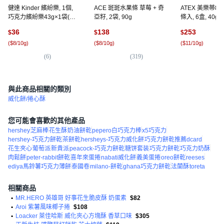
健達 Kinder 繽紛樂, 1個,
ACE 斑斑水果條 草莓 + 奇
ATEX 美樂蒂8
巧克力繽紛樂43g×1袋(每
亞籽, 2袋, 90g
條入, 6盒, 40g
袋2條), 43g
36
138
253
$
$
$
(
$8/10g
)
(
$8/10g
)
(
$11/10g
)
(
6
)
(
319
)
(
4
與此商品相關的類別
威化餅/捲心酥
您可能會喜歡的其他產品
hershey
芝麻棒
花生酥
奶油餅乾
pepero白巧克力棒
x5巧克力
hershey-巧克力餅乾
茶餅乾
hersheys-巧克力威化餅
巧克力餅乾推薦dcard
花生夾心
葡萄派
新貴派
peacock-巧克力餅乾
糖饼套装
巧克力餅乾
巧克力奶酥
肉鬆餅
peter-rabbit餅乾
喜年來蛋捲
nabati威化餅
義美蛋捲
oreo餅乾
reeses
ediya馬鈴薯巧克力薄餅
泰國卷
milano-餅乾
ghana巧克力餅乾
法蘭酥
toreta
相關商品
•
MR.HERO 英雄哥 好事花生脆皮酥 奶蛋素
$82
•
Aroi 紫薯風味椰子捲
$108
•
Loacker 萊佳哈斯 威化夾心方塊酥 香草口味
$305