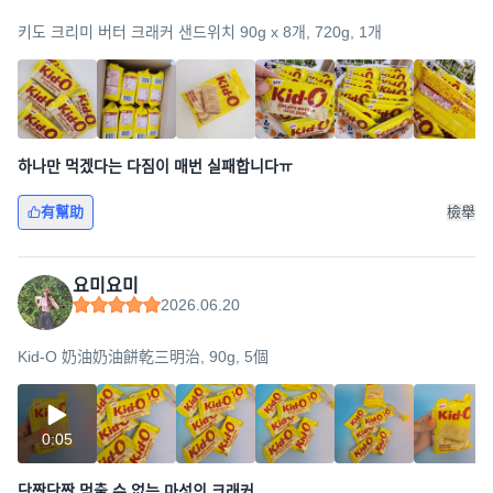
키도 크리미 버터 크래커 샌드위치 90g x 8개, 720g, 1개
하나만 먹겠다는 다짐이 매번 실패합니다ㅠ
有幫助
檢舉
요미요미
2026.06.20
Kid-O 奶油奶油餅乾三明治, 90g, 5個
0:05
단짠단짠 멈출 수 없는 마성의 크래커