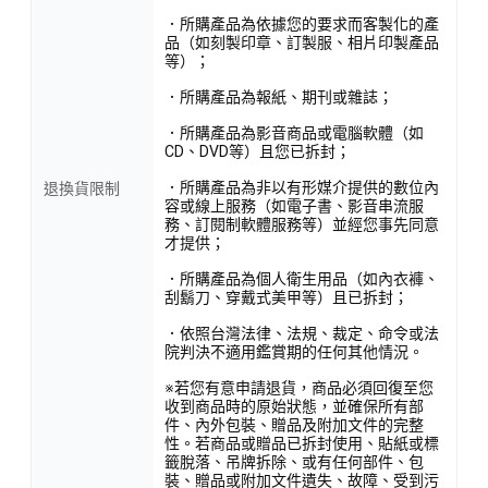
．所購產品為依據您的要求而客製化的產
品（如刻製印章、訂製服、相片印製產品
等）；
．所購產品為報紙、期刊或雜誌；
．所購產品為影音商品或電腦軟體（如
CD、DVD等）且您已拆封；
．所購產品為非以有形媒介提供的數位內
退換貨限制
容或線上服務（如電子書、影音串流服
務、訂閱制軟體服務等）並經您事先同意
才提供；
．所購產品為個人衛生用品（如內衣褲、
刮鬍刀、穿戴式美甲等）且已拆封；
．依照台灣法律、法規、裁定、命令或法
院判決不適用鑑賞期的任何其他情況。
※若您有意申請退貨，商品必須回復至您
收到商品時的原始狀態，並確保所有部
件、內外包裝、贈品及附加文件的完整
性。若商品或贈品已拆封使用、貼紙或標
籤脫落、吊牌拆除、或有任何部件、包
裝、贈品或附加文件遺失、故障、受到污