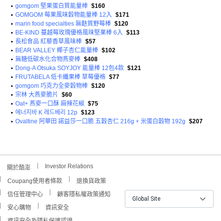
•
gomgom 堅果蛋白質能量棒
$160
•
GOMGOM 莓果風味穀物能量棒 12入
$171
•
marin food specialties 無麩質野莓棒
$120
•
BE-KIND 蔓越莓玫瑰優格風味堅果棒 6入
$113
•
長松食品 紅藜香草風味棒
$57
•
BEAR VALLEY 椰子杏仁能量棒
$102
•
無糖低碳水化合物燕麥棒
$408
•
Dong-A Otsuka SOYJOY 能量棒 12包4款
$121
•
FRUTABELA 低卡纖果棒 草莓優格
$77
•
gomgom 巧克力全麥穀物棒
$120
•
宗林 大燕麥脆片
$60
•
Oat+ 燕麥一口酥 麻辣花椒
$75
•
에너지바 K 레드베리 12p
$123
•
Ovaltine 阿華田 諾益莎一口脆 五穀杏仁 216g + 米蛋白穀物 192g
$207
Investor Relations
關於酷澎
Coupang使用者條款
退換貨政策
信任管理中心
顧客隱私權政策通知
Global Site
安心購物
資訊安全