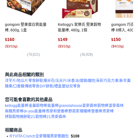
gomgom 堅果蛋白質能量
Kellogg's 家樂氏 堅果穀物
gomgom 巧克
棒, 600g, 1盒
能量棒, 480g, 1個
棒 8條入, 400g,
160
149
150
$
$
$
(
$3/10g
)
(
$3/10g
)
(
$4/10g
)
(
76,022
)
(
36,928
)
(
6
與此商品相關的類別
洋芋片/地瓜片
零食餅乾
爆米花/玉米片/米香
派/蛋糕/麵包
海苔
巧克力
果凍/羊羹
糖果/口香糖
傳統零食
DIY餅乾/禮盒
嬰幼兒零食
您可能會喜歡的其他產品
kellogg能量棒
雀巢穀物棒
能量棒
granolahouse宴麥森林
穀物棒
宴麥森林
無糖燕麥棒
dr-you能量棒
燕麥和營養棒
野菽家
雜糧棒
營養棒
燕麥棒
烤製穀物捲餅乾21
穀物棒21
燕麥森林
相關商品
•
RYVITA Crunch全麥雜糧黑麥脆麵包
$108