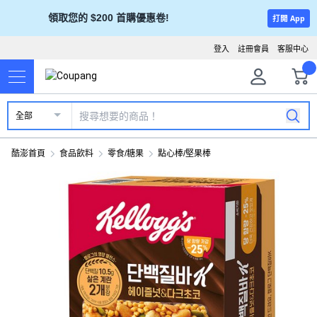
領取您的 $200 首購優惠卷!
打開 App
登入
註冊會員
客服中心
全部
酷澎首頁
食品飲料
零食/糖果
點心棒/堅果棒