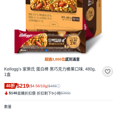
超過3,000位
感到滿意
Kellogg's 家樂氏 蛋白棒 黑巧克力榛果口味, 480g,
1盒
$219
46折
($4.56/10g)
$486
$146
·
$365
首購折扣價
折扣剩下9小時
數量