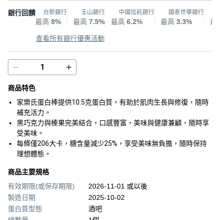
銀行回饋
台新銀行
玉山銀行
中國信託銀行
國泰世華銀行
最高
8%
最高
7.5%
最高
6.2%
最高
3.3%
最
查看所有銀行優惠活動
商品特色
家樂氏蛋白棒提供10.5克蛋白質，有助於肌肉生長與修復，隨時
補充活力。
黑巧克力與榛果完美結合，口感豐富，美味與健康兼顧，隨時享
受美味。
每條僅206大卡，糖含量減少25%，享受美味無負擔，隨時保持
理想體態。
商品主要規格
有效期限(或保存期限)
2026-11-01 或以後
製造日期
2025-10-02
蛋白質型態
酒吧