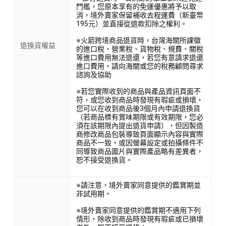
門檻，您原本享有的免運優惠將予以取
消，境外賣家保留補收去程運費（新臺幣
195元）並直接從退款扣除之權利。
※火箭跨境商品退貨時，台灣海關所課徵
退換貨權益
的進口稅、營業稅、貨物稅、規費、關稅
等進口費用無法退還，若您有意請求退還
進口費用，請向海關或您的稅務顧問尋求
諮詢及協助
※若您實際收到的商品與產品資訊頁面不
符，或您收到商品時發現有瑕疵或損壞，
您可以在收到商品後3個月內申請退換貨
（若商品標有賞味期限或有效期限，您必
須在該期限內提出退貨申請），但因製造
商修改商品包裝導致頁面顯示內容與實際
商品不一致，或因螢幕設定或拍攝條件不
同導致商品圖片與實際產品略有差異者，
恕不接受退換貨。
※請注意，境外賣家同意提供的鑑賞期並
非試用期。
※境外賣家同意提供的鑑賞期不適用下列
情形，除收到商品時發現有瑕疵或已損壞