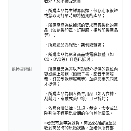
者外，恕不接受退貨：
．所購產品為生鮮易腐類、保存期限很短
或您取消訂單時即將過期的產品；
．所購產品為依據您的要求而客製化的產
品（如刻製印章、訂製服、相片印製產品
等）；
．所購產品為報紙、期刊或雜誌；
．所購產品為影音商品或電腦軟體（如
CD、DVD等）且您已拆封；
．所購產品為非以有形媒介提供的數位內
退換貨限制
容或線上服務（如電子書、影音串流服
務、訂閱制軟體服務等）並經您事先同意
才提供；
．所購產品為個人衛生用品（如內衣褲、
刮鬍刀、穿戴式美甲等）且已拆封；
．依照台灣法律、法規、裁定、命令或法
院判決不適用鑑賞期的任何其他情況。
※若您有意申請退貨，商品必須回復至您
收到商品時的原始狀態，並確保所有部