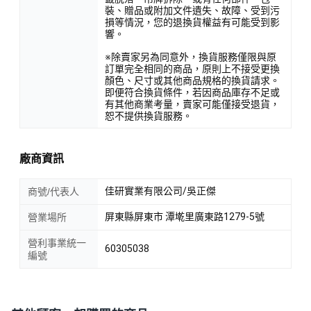
裝、贈品或附加文件遺失、故障、受到污
損等情況，您的退換貨權益有可能受到影
響。
※除賣家另為同意外，換貨服務僅限與原
訂單完全相同的商品，原則上不接受更換
顏色、尺寸或其他商品規格的換貨請求。
即便符合換貨條件，若因商品庫存不足或
有其他商業考量，賣家可能僅接受退貨，
恕不提供換貨服務。
廠商資訊
佳研實業有限公司/吳正傑
商號/代表人
屏東縣屏東市 潭墘里廣東路1279-5號
營業場所
營利事業統一
60305038
編號