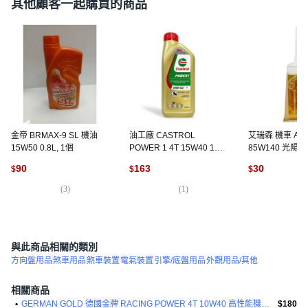
其他顧客一起購買的商品
金帝 BRMAX-9 SL 機油
油工廠 CASTROL
艾瑞森 機車 A00
15W50 0.8L, 1個
POWER 1 4T 15W40 1L
85W140 光陽 
噴射 機油 卓越性能與保護
YAMAHA 山葉 
90
163
30
$
$
$
公司貨, 1個, POWER 1
1個, 180CC齒
15W40
(
3
)
(
1
)
(
6
)
與此商品相關的類別
方向盤用品
煞車用品
煞車裝置
電氣裝置
引擎/底盤用品
外觀用品/其他
相關商品
•
GERMAN GOLD 德國金牌 RACING POWER 4T 10W40 高性能機車機油
$180