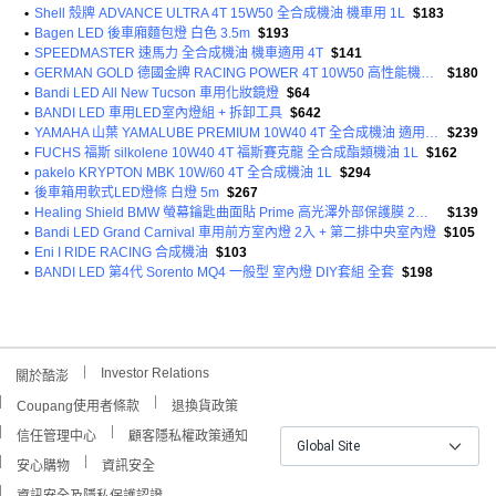
•
Shell 殼牌 ADVANCE ULTRA 4T 15W50 全合成機油 機車用 1L
$183
•
Bagen LED 後車廂麵包燈 白色 3.5m
$193
•
SPEEDMASTER 速馬力 全合成機油 機車適用 4T
$141
•
GERMAN GOLD 德國金牌 RACING POWER 4T 10W50 高性能機車機油 1公升
$180
•
Bandi LED All New Tucson 車用化妝鏡燈
$64
•
BANDI LED 車用LED室內燈組 + 拆卸工具
$642
•
YAMAHA 山葉 YAMALUBE PREMIUM 10W40 4T 全合成機油 適用於摩托車
$239
•
FUCHS 福斯 silkolene 10W40 4T 福斯賽克龍 全合成酯類機油 1L
$162
•
pakelo KRYPTON MBK 10W/60 4T 全合成機油 1L
$294
•
後車箱用軟式LED燈條 白燈 5m
$267
•
Healing Shield BMW 螢幕鑰匙曲面貼 Prime 高光澤外部保護膜 2片組
$139
•
Bandi LED Grand Carnival 車用前方室內燈 2入 + 第二排中央室內燈
$105
•
Eni I RIDE RACING 合成機油
$103
•
BANDI LED 第4代 Sorento MQ4 一般型 室內燈 DIY套組 全套
$198
Investor Relations
關於酷澎
Coupang使用者條款
退換貨政策
信任管理中心
顧客隱私權政策通知
Global Site
安心購物
資訊安全