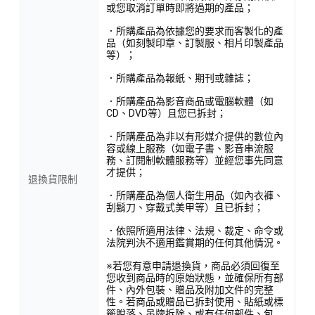
或您取消訂單時即將過期的產品；
．所購產品為依據您的要求而客製化的產
品（如刻製印章、訂製服、相片印製產品
等）；
．所購產品為報紙、期刊或雜誌；
．所購產品為影音商品或電腦軟體（如
CD、DVD等）且您已拆封；
．所購產品為非以有形媒介提供的數位內
容或線上服務（如電子書、影音串流服
務、訂閱制軟體服務等）並經您事先同意
才提供；
退換貨限制
．所購產品為個人衛生用品（如內衣褲、
刮鬍刀、穿戴式美甲等）且已拆封；
．依照所適用法律、法規、裁定、命令或
法院判決不適用鑑賞期的任何其他情況。
※若您有意申請退換貨，商品必須回復至
您收到商品時的原始狀態，並確保所有部
件、內外包裝、贈品及附加文件的完整
性。若商品或贈品已拆封使用、貼紙或標
籤脫落、吊牌拆除、或有任何部件、包