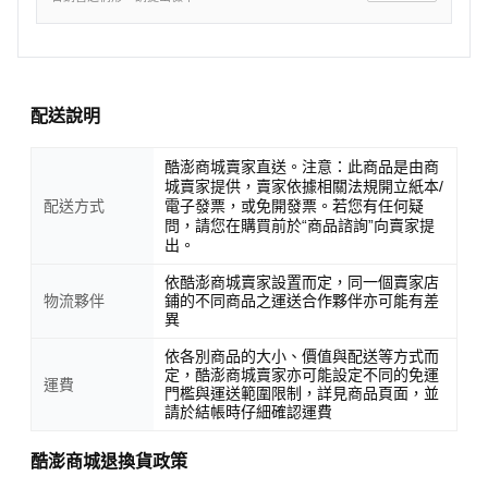
配送說明
酷澎商城賣家直送。注意：此商品是由商
城賣家提供，賣家依據相關法規開立紙本/
配送方式
電子發票，或免開發票。若您有任何疑
問，請您在購買前於“商品諮詢”向賣家提
出。
依酷澎商城賣家設置而定，同一個賣家店
物流夥伴
鋪的不同商品之運送合作夥伴亦可能有差
異
依各別商品的大小、價值與配送等方式而
定，酷澎商城賣家亦可能設定不同的免運
運費
門檻與運送範圍限制，詳見商品頁面，並
請於結帳時仔細確認運費
酷澎商城退換貨政策