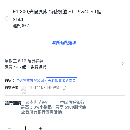
E1-800,光陽原廠 特使機油 SL 15w40 × 1個
$140
運費
$67
看所有的選項
星期三 8/12
預計送達
運費 $45 起
･
免費退貨
賣家：
佳研實業有限公司
去看銷售者的商品
賣家評價
-- %
(
14則以下的評價
)
國泰世華銀行
中國信託銀行
銀行回饋
最高
3.3%小樹點
最高
$500刷卡金
查看所有銀行優惠活動