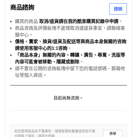
商品諮詢
諮詢
購買的商品
取消/退貨請在我的酷澎購買記錄中申請
。
商品咨詢及評價板塊不處理取消或退貨事宜，請聯絡客
服中心。
價格、賣家、換貨/退貨及配送等與商品本身無關的咨詢
請使用客服中心的1:1咨詢
。
「商品本身」無關的內容、轉讓、廣告、辱罵、洗版等
內容可能會被移動、隱藏或刪除
。
請不要在公開的咨詢板塊中留下您的電話號碼、郵箱地
址等個人資訊。
目前尚無咨詢。
如您發現商品有不實廣告、侵害智慧財產權或其他不適
檢舉
合銷售之情形，請提出檢舉