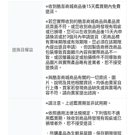
※收到酷澎商城商品後15天鑑賞期內免費
退貨。
※若您實際收到的酷澎商城商品與產品資
訊頁面不符，或您收到商品時發現有瑕疵
或已損壞，您可以在收到商品後15天內申
請換貨或於3個月內申請退貨（若商品標
有賞味期限或有效期限，您必須在該期限
內提出退貨申請），但因製造商修改商品
退換貨權益
包裝導致頁面顯示內容與實際商品不一
致，或因螢幕設定或拍攝條件不同導致商
品圖片與實際產品略有差異者，恕不接受
退換貨。
※與酷澎商城商品有關的一切資訊、圖
片、說明及其他相關資訊，均係由賣家自
行上傳。買家若發現商品缺失或與賣場內
容不符，請向賣家提出諮詢。
※請注意，上述鑑賞期並非試用期。
※依照適用法律法規規定，下列情形不適
用鑑賞期，除收到商品時發現有瑕疵或已
損壞者外，恕不接受退貨：
．所購產品為生鮮易腐類、保存期限很短