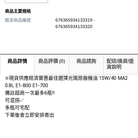
商品主要規格
酷澎商品編號
676365934133319 -
676365934133320
商品詳情
商品評價
(
0
)
商品諮詢
配送/換貨/退
貨說明
❇️現貨供應經濟實惠最佳選擇光陽原廠機油 15W/40 MA2
0.8L E1-800 E1-700
備註超商一次最多6瓶‼️
可混搭✅
多瓶可宅配
下單後會立即安排寄出