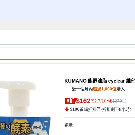
KUMANO 熊野油脂 cyclear 維他
近一個月內
超過1,000位
購入
$162
6折
($2.7/10ml)
$270
$108
·
首購折扣價
折扣剩下8小時
數量