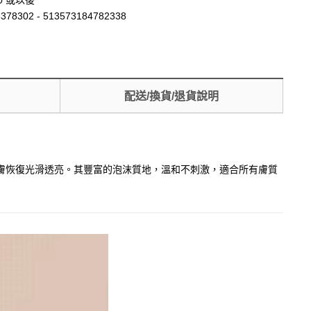
30 或以後
378302 - 513573184782338
配送/換貨/退貨說明
，讓肌膚恢復光滑透亮。其豐富的泡沫質地，溫和不刺激，適合所有膚質