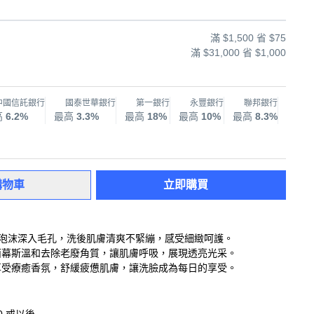
滿 $1,500 省 $75
滿 $31,000 省 $1,000
中國信託銀行
國泰世華銀行
第一銀行
永豐銀行
聯邦銀行
兆
高
6.2%
最高
3.3%
最高
18%
最高
10%
最高
8.3%
最高
購物車
立即購買
柔泡沫深入毛孔，洗後肌膚清爽不緊繃，感受細緻呵護。
洗面幕斯溫和去除老廢角質，讓肌膚呼吸，展現透亮光采。
時享受療癒香氛，舒緩疲憊肌膚，讓洗臉成為每日的享受。