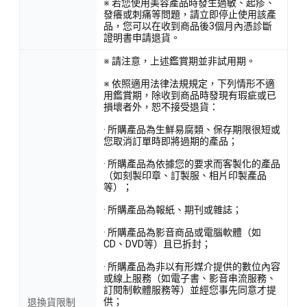
※ 若您使用美容產品時發生過敏、起疹、
發癢或刺痛等問題，請立即停止使用該產
品，您可以在收到商品後3個月內憑診斷
證明書申請退貨。
※ 請注意，上述鑑賞期並非試用期。
※ 依照適用法律法規規定，下列情形不適
用鑑賞期，除收到商品時發現有瑕疵或已
損壞者外，恕不接受退貨：
· 所購產品為生鮮易腐類、保存期限很短或
您取消訂單時即將過期的產品；
· 所購產品為依據您的要求而客製化的產品
（如刻製印章、訂製服、相片印製產品
等）；
· 所購產品為報紙、期刊或雜誌；
· 所購產品為影音商品或電腦軟體（如
CD、DVD等）且已拆封；
· 所購產品為非以有形媒介提供的數位內容
或線上服務（如電子書、影音串流服務、
訂閱制軟體服務等）並經您事先同意才提
供；
退換貨限制