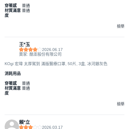
穿著感
普通
材質滿意
普通
度
檢舉
王*玉
2026.06.17
賣家: 酷澎股份有限公司
KOgi 宏瑋 太厚駕到 滿版醫療口罩, 50片, 3盒, 冰河銀灰色
消耗用品
穿著感
普通
材質滿意
普通
度
檢舉
賴*立
2026.03.17