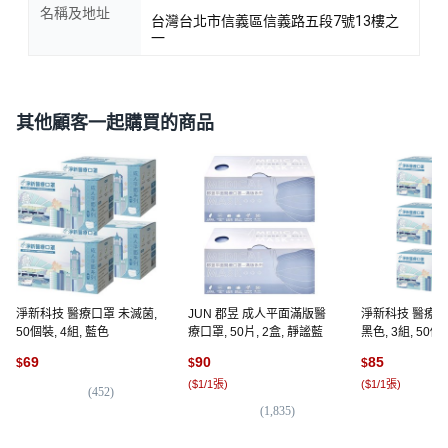
名稱及地址
台灣台北市信義區信義路五段7號13樓之
一
其他顧客一起購買的商品
淨新科技 醫療口罩 未滅菌,
JUN 郡昱 成人平面滿版醫
淨新科技 醫療口
50個裝, 4組, 藍色
療口罩, 50片, 2盒, 靜謐藍
黑色, 3組, 50個
69
90
85
$
$
$
(
$1/1張
)
(
$1/1張
)
(
452
)
(
1,835
)
(
7,