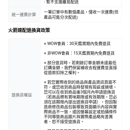
- 暫不支援離島配送
一筆訂單中有數個產品，僅收一次運費(但
統一運費計算
產品可能分次配送)
火箭速配退換貨政策
※ WOW會員：30天鑑賞期內免費退貨
※ 非WOW會員：15天鑑賞期內免費退貨
※ 部分退貨時，若剩餘訂單金額未達最低
訂購金額，我們保留補收去程運費並直接
從退款扣除之權利。
※ 若您實際收到的商品與產品資訊頁面不
符，或您收到商品時發現有瑕疵或損壞，
您可以在收到商品後3個月內申請退換貨
退換貨權益
（若商品標有賞味期限或有效期限，您必
須在該期限內提出退換貨申請），但因製
造商修改商品包裝導致頁面顯示內容與實
際商品不一致，或因螢幕設定或拍攝條件
不同導致商品圖片與實際產品略有差異
者，恕不接受退換貨。