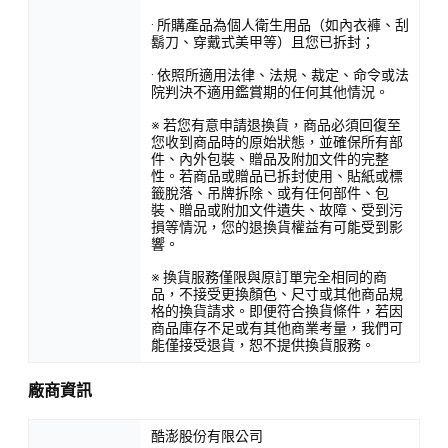
· 所購產品為個人衛生用品（如內衣褲、刮
鬍刀、穿戴式美甲等）且您已拆封；
· 依照所適用法律、法規、裁定、命令或法
院判決不適用鑑賞期的任何其他情況。
※ 若您有意申請退換貨，商品必須回復至
您收到商品時的原始狀態，並確保所有部
件、內外包裝、贈品及附加文件的完整
性。若商品或贈品已拆封使用、貼紙或標
籤脫落、吊牌拆除、或有任何部件、包
裝、贈品或附加文件遺失、故障、受到污
損等情況，您的退換貨權益有可能受到影
響。
※ 換貨服務僅限與原訂單完全相同的商
品，不接受更換顏色、尺寸或其他商品規
格的換貨請求。即便符合換貨條件，若因
商品庫存不足或有其他商業考量，我們可
能僅接受退貨，恕不提供換貨服務。
廠商資訊
酷澎股份有限公司