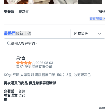
穿著感
非常好
75
%
查看詳情
最熱門
最新上架
所有星級
呂*寧
2026.08.03
賣家: 酷澎股份有限公司
KOgi 宏瑋 太厚駕到 滿版醫療口罩, 50片, 3盒, 冰河銀灰色
再次購買的商品 但是線很容易斷掉
穿著感
普通
材質滿意
普通
度
檢舉