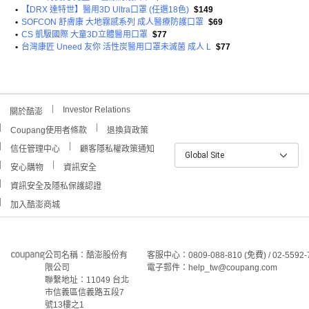
•
【DRX 達特世】醫用3D Ultra口罩 (任選18色)
$149
•
SOFCON 舒膚康 大地霧感系列 成人醫療防護口罩
$69
•
CS 凱馺國際 大童3D立體醫用口罩
$77
•
台灣康匠 Uneed 友你 活性炭醫用口罩未滅菌 成人 L
$77
Investor Relations
關於酷澎
Coupang使用者條款
退換貨政策
信任管理中心
顧客隱私權政策通知
Global Site
安心購物
資訊安全
資訊安全及隱私保護認證
加入酷澎商城
公司名稱：酷澎股份有
客服中心：0809-088-810 (免費) / 02-5592-
限公司
電子郵件：help_tw@coupang.com
聯繫地址：11049 台北
市信義區信義路五段7
號13樓之1