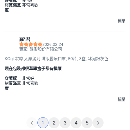
穿著感
非常好
材質滿意
非常喜歡
度
檢舉
羅*君
2026.02.24
賣家: 酷澎股份有限公司
KOgi 宏瑋 太厚駕到 滿版醫療口罩, 50片, 3盒, 冰河銀灰色
現在包裝都很草率盒子都有損壞
穿著感
非常好
材質滿意
非常喜歡
度
檢舉
1
2
3
4
5