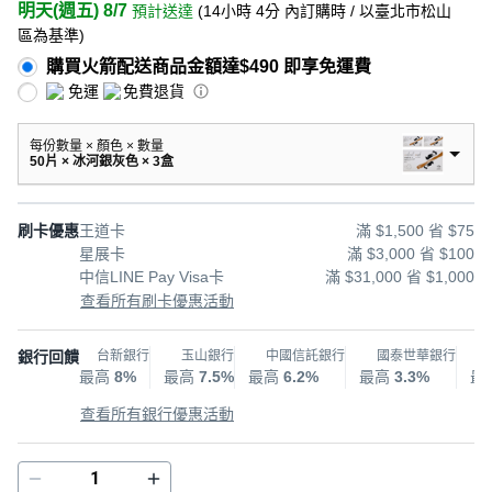
明天(週五) 8/7
預計送達
(
14小時 4分
內訂購時
/ 以臺北市松山
區為基準
)
購買火箭配送商品金額達$490 即享免運費
免運
免費退貨
每份數量 × 顏色 × 數量
50片 × 冰河銀灰色 × 3盒
刷卡優惠
王道卡
滿 $1,500 省 $75
星展卡
滿 $3,000 省 $100
中信LINE Pay Visa卡
滿 $31,000 省 $1,000
查看所有刷卡優惠活動
銀行回饋
台新銀行
玉山銀行
中國信託銀行
國泰世華銀行
最高
8%
最高
7.5%
最高
6.2%
最高
3.3%
最
查看所有銀行優惠活動