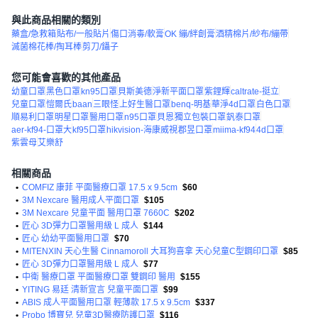
與此商品相關的類別
藥盒/急救箱
貼布/一般貼片
傷口消毒/軟膏
OK 繃/絆創膏
酒精棉片/紗布/繃帶
滅菌棉花棒/掏耳棒
剪刀/鑷子
您可能會喜歡的其他產品
幼童口罩
黑色口罩
kn95口罩
貝斯美德
淨新平面口罩
紫鋰輝
caltrate-挺立
兒童口罩
愷爾氏
baan
三眼怪
上好生醫口罩
benq-明基
華淨4d口罩
白色口罩
順易利口罩
明星口罩
醫用口罩
n95口罩
貝恩
獨立包裝口罩
釩泰口罩
aer-kf94-口罩大
kf95口罩
hikvision-海康威視
郡昱口罩
miima-kf94
4d口罩
紫雲母
艾樂舒
相關商品
•
COMFIZ 康菲 平面醫療口罩 17.5 x 9.5cm
$60
•
3M Nexcare 醫用成人平面口罩
$105
•
3M Nexcare 兒童平面 醫用口罩 7660C
$202
•
匠心 3D彈力口罩醫用級 L 成人
$144
•
匠心 幼幼平面醫用口罩
$70
•
MITENXIN 天心生醫 Cinnamoroll 大耳狗喜拿 天心兒童C型鋼印口罩
$85
•
匠心 3D彈力口罩醫用級 L 成人
$77
•
中衛 醫療口罩 平面醫療口罩 雙鋼印 醫用
$155
•
YITING 易廷 清新宣言 兒童平面口罩
$99
•
ABIS 成人平面醫用口罩 輕薄款 17.5 x 9.5cm
$337
•
Probo 博寶兒 兒童3D醫療防護口罩
$116