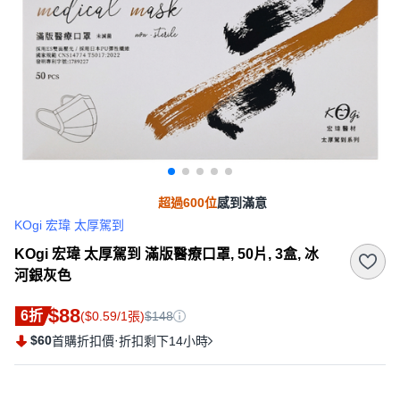
超過600位
感到滿意
KOgi 宏瑋 太厚駕到
KOgi 宏瑋 太厚駕到 滿版醫療口罩, 50片, 3盒, 冰
河銀灰色
$88
6折
($0.59/1張)
$148
$60
·
首購折扣價
折扣剩下14小時