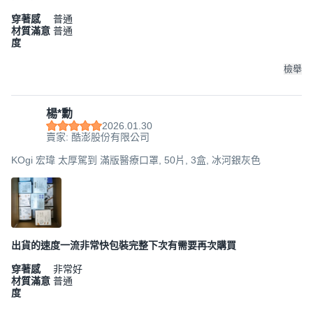
穿著感
普通
材質滿意
普通
度
檢舉
楊*勳
2026.01.30
賣家: 酷澎股份有限公司
KOgi 宏瑋 太厚駕到 滿版醫療口罩, 50片, 3盒, 冰河銀灰色
出貨的速度一流非常快包裝完整下次有需要再次購買
穿著感
非常好
材質滿意
普通
度