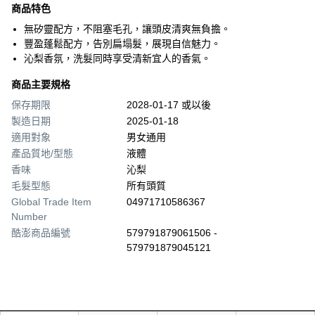
商品特色
無矽靈配方，不阻塞毛孔，讓頭皮清爽無負擔。
豐盈蓬鬆配方，告別扁塌髮，展現自信魅力。
沁梨香氛，洗髮同時享受清新宜人的香氣。
商品主要規格
保存期限
2028-01-17 或以後
製造日期
2025-01-18
適用對象
男女通用
產品質地/型態
液體
香味
沁梨
毛髮型態
所有頭質
Global Trade Item
04971710586367
Number
酷澎商品編號
579791879061506 -
579791879045121