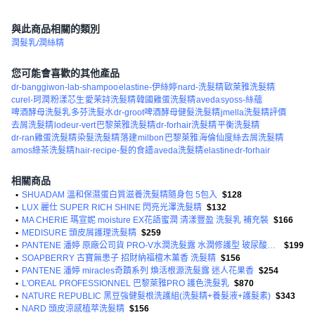
與此商品相關的類別
潤髮乳/潤絲精
您可能會喜歡的其他產品
dr-banggiwon-lab-shampoo
elastine-伊絲婷
nard-洗髮精
歐萊雅洗髮精
curel-珂潤
粉漾芯生
愛茉詩洗髮精
韓國雞蛋洗髮精
aveda
syoss-絲蘊
啤酒酵母洗髮乳
多芬洗髮水
dr-groot啤酒酵母健髮洗髮精
jmella洗髮精評價
去屑洗髮精
lodeur-vert
巴黎萊雅洗髮精
dr-forhair洗髮精
平衡洗髮精
dr-ran雞蛋洗髮精
染髮洗髮精
落建
milbon
巴黎萊雅
海倫仙度絲去屑洗髮精
amos綠茶洗髮精
hair-recipe-髮的食譜
aveda洗髮精
elastine
dr-forhair
相關商品
•
SHUADAM 溫和保濕蛋白質滋養洗髮精隨身包 5包入
$128
•
LUX 麗仕 SUPER RICH SHINE 閃亮光澤洗髮精
$132
•
MA CHERIE 瑪宣妮 moisture EX花語蜜潤 清漾豐盈 洗髮乳 補充裝
$166
•
MEDISURE 頭皮屑護理洗髮精
$259
•
PANTENE 潘婷 原廠公司貨 PRO-V水潤洗髮露 水潤修護型 玻尿酸精華 蓬鬆水養
$199
•
SOAPBERRY 古寶無患子 招財納福檀木薰香 洗髮精
$156
•
PANTENE 潘婷 miracles奇蹟系列 煥活根源洗髮露 迷人花果香
$254
•
L'OREAL PROFESSIONNEL 巴黎萊雅PRO 護色洗髮乳
$870
•
NATURE REPUBLIC 黑豆強健髮根洗護組(洗髮精+養髮液+護髮素)
$343
•
NARD 頭皮涼感植萃洗髮精
$156