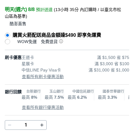
明天(週六) 8/8
預計送達
(
13小時 35分
內訂購時
/ 以臺北市松
山區為基準
)
酷澎直售
購買火箭配送商品金額達$490 即享免運費
WOW免運
免費退貨
刷卡優惠
王道卡
滿 $1,500 省 $75
星展卡
滿 $3,000 省 $100
中信LINE Pay Visa卡
滿 $31,000 省 $1,000
查看所有刷卡優惠活動
銀行回饋
台新銀行
玉山銀行
中國信託銀行
國泰世華銀行
最高
8%
最高
7.5%
最高
6.2%
最高
3.3%
最
查看所有銀行優惠活動