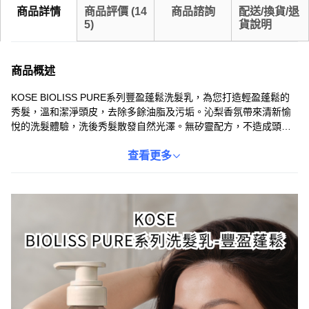
商品詳情
商品評價
(
14
商品諮詢
配送/換貨/退
5
)
貨說明
商品概述
KOSE BIOLISS PURE系列豐盈蓬鬆洗髮乳，為您打造輕盈蓬鬆的
秀髮，溫和潔淨頭皮，去除多餘油脂及污垢。沁梨香氛帶來清新愉
悅的洗髮體驗，洗後秀髮散發自然光澤。無矽靈配方，不造成頭皮
負擔，適合所有髮質使用，男女通用。讓您的秀髮告別扁塌，展現
豐盈彈性。
查看更多