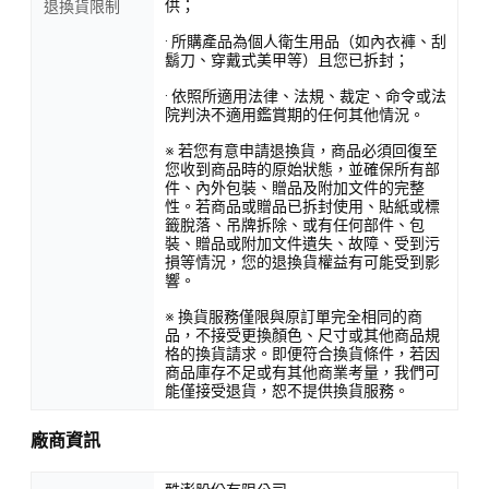
供；
退換貨限制
· 所購產品為個人衛生用品（如內衣褲、刮
鬍刀、穿戴式美甲等）且您已拆封；
· 依照所適用法律、法規、裁定、命令或法
院判決不適用鑑賞期的任何其他情況。
※ 若您有意申請退換貨，商品必須回復至
您收到商品時的原始狀態，並確保所有部
件、內外包裝、贈品及附加文件的完整
性。若商品或贈品已拆封使用、貼紙或標
籤脫落、吊牌拆除、或有任何部件、包
裝、贈品或附加文件遺失、故障、受到污
損等情況，您的退換貨權益有可能受到影
響。
※ 換貨服務僅限與原訂單完全相同的商
品，不接受更換顏色、尺寸或其他商品規
格的換貨請求。即便符合換貨條件，若因
商品庫存不足或有其他商業考量，我們可
能僅接受退貨，恕不提供換貨服務。
廠商資訊