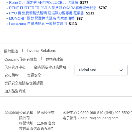
•
Rene Cell 潤妮秀 ANTIPOLLUCELL 洗髮精
$177
•
RENE FURTERER PARIS 萊法耶 OKARA雲母聚光髮浴
$797
•
RYO 呂 滋養韌髮洗髮精 扁塌無力髮專用 花果香
$131
•
MUMCHIT 默契 弱酸性洗髮精 乳木果油香
$87
•
Lamazuna 白綠洗髮皂 一般髮質適用
$113
Investor Relations
關於酷澎
Coupang使用者條款
退換貨政策
信任管理中心
顧客隱私權政策通知
Global Site
安心購物
資訊安全
資訊安全及隱私保護認證
加入酷澎商城
公司名稱：酷澎股份有
客服中心：0809-088-810 (免費) / 02-5592-
限公司
電子郵件：help_tw@coupang.com
聯繫地址：11049 台北
市信義區信義路五段7