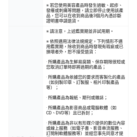
※ 若您使用美容產品時發生過敏、起疹、
發癢或刺痛等問題，請立即停止使用該產
品，您可以在收到商品後3個月內憑診斷
證明書申請退貨。
※ 請注意，上述鑑賞期並非試用期。
※ 依照適用法律法規規定，下列情形不適
用鑑賞期，除收到商品時發現有瑕疵或已
損壞者外，恕不接受退貨：
· 所購產品為生鮮易腐類、保存期限很短或
您取消訂單時即將過期的產品；
· 所購產品為依據您的要求而客製化的產品
（如刻製印章、訂製服、相片印製產品
等）；
· 所購產品為報紙、期刊或雜誌；
· 所購產品為影音商品或電腦軟體（如
CD、DVD等）且已拆封；
· 所購產品為非以有形媒介提供的數位內容
或線上服務（如電子書、影音串流服務、
訂閱制軟體服務等）並經您事先同意才提