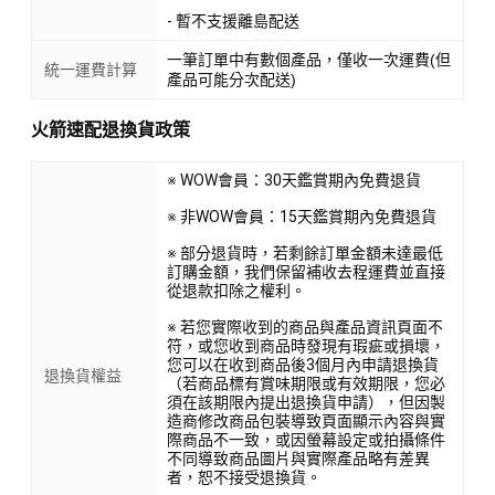
- 暫不支援離島配送
一筆訂單中有數個產品，僅收一次運費(但
統一運費計算
產品可能分次配送)
火箭速配退換貨政策
※ WOW會員：30天鑑賞期內免費退貨
※ 非WOW會員：15天鑑賞期內免費退貨
※ 部分退貨時，若剩餘訂單金額未達最低
訂購金額，我們保留補收去程運費並直接
從退款扣除之權利。
※ 若您實際收到的商品與產品資訊頁面不
符，或您收到商品時發現有瑕疵或損壞，
您可以在收到商品後3個月內申請退換貨
退換貨權益
（若商品標有賞味期限或有效期限，您必
須在該期限內提出退換貨申請），但因製
造商修改商品包裝導致頁面顯示內容與實
際商品不一致，或因螢幕設定或拍攝條件
不同導致商品圖片與實際產品略有差異
者，恕不接受退換貨。