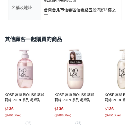
酷澎股份有限公司
名稱及地址
台灣台北市信義區信義路五段7號13樓之
一
其他顧客一起購買的商品
KOSE 高絲 BIOLISS 苾歐
KOSE 高絲 BIOLISS 苾歐
KOSE 高絲 BIO
莉絲 PURE系列 毛躁對策
莉絲 PURE系列 毛躁對策
莉絲 PURE系
修護洗髮精, 480ml, 1瓶
修護潤髮乳, 480ml, 1瓶
髮柔順, 480ml, 
136
136
136
$
$
$
(
$28/100ml
)
(
$28/100ml
)
(
$28/100ml
)
(
92
)
(
75
)
(
5