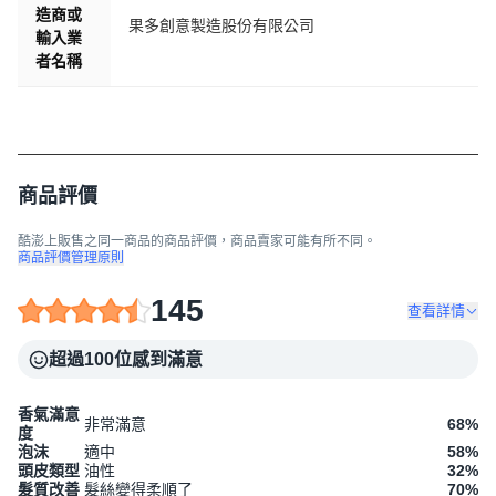
造商或
果多創意製造股份有限公司
輸入業
者名稱
商品評價
酷澎上販售之同一商品的商品評價，商品賣家可能有所不同。
商品評價管理原則
145
查看詳情
超過100位感到滿意
香氣滿意
非常滿意
68
%
度
泡沫
適中
58
%
頭皮類型
油性
32
%
髮質改善
髮絲變得柔順了
70
%