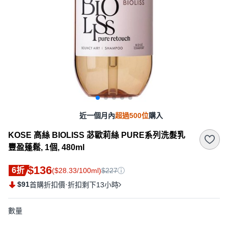
近一個月內
超過500位
購入
KOSE 高絲 BIOLISS 苾歐莉絲 PURE系列洗髮乳
豐盈蓬鬆, 1個, 480ml
$136
6折
($28.33/100ml)
$227
$91
·
首購折扣價
折扣剩下13小時
數量