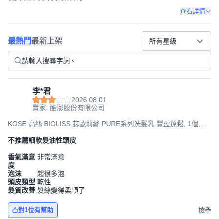
查看詳情
最熱門
最新上架
所有星級
李*君
2026.08.01
賣家: 酷澎股份有限公司
KOSE 高絲 BIOLISS 苾歐莉絲 PURE系列洗髮乳 豐盈蓬鬆, 1個,
480ml
不推薦細軟髮油性頭皮
香氣滿意
非常滿意
度
泡沫
起很多泡
頭皮類型
乾性
髮質改善
髮絲變得柔順了
對1位有幫助
檢舉