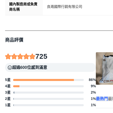
國內製造商或負責
良澔國際行銷有限公司
商名稱
商品評價
725
超過600位感到滿意
5星
86
%
4星
9
%
3星
2
%
最熱門
最
2星
1
%
1星
1
%