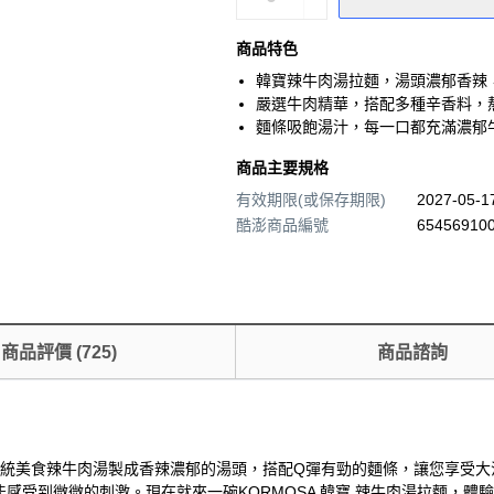
商品特色
韓寶辣牛肉湯拉麵，湯頭濃郁香辣
嚴選牛肉精華，搭配多種辛香料，
麵條吸飽湯汁，每一口都充滿濃郁
商品主要規格
有效期限(或保存期限)
2027-05-
酷澎商品編號
654569100
商品評價
(
725
)
商品諮詢
國傳統美食辣牛肉湯製成香辣濃郁的湯頭，搭配Q彈有勁的麵條，讓您享受大
受到微微的刺激。現在就來一碗KORMOSA 韓寶 辣牛肉湯拉麵，體