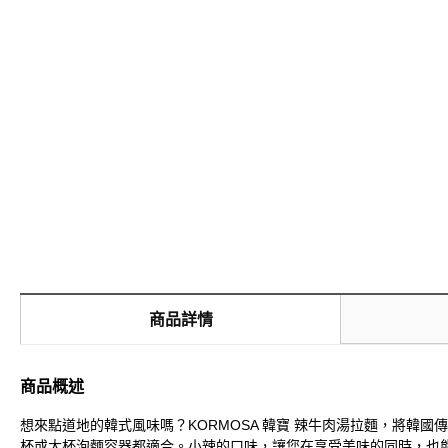
商品詳情
商品概述
想來點道地的韓式風味嗎？KORMOSA 韓寶 辣牛肉湯拉麵，將韓
杯或大杯泡麵容器都適合。小辣的口味，讓您在享受美味的同時，也能感