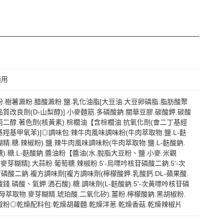
適用
粉.樹薯澱粉.醋酸澱粉.鹽.乳化油脂[大豆油.大豆卵磷脂.脂肪酸聚
品質改良劑(D-山梨醇)].小麥麵筋.多磷酸鈉.關華豆膠.碳酸鉀.碳酸
丙二醇.著色劑(核黃素).棕櫚油【含棕櫚油.抗氧化劑(會二丁基經
基羥基甲氧苯)]◎調味包:辣牛肉風味調味粉(牛肉萃取物.鹽.L-麩
精.糖.辣椒粉).鹽.辣牛肉風味調味粉(牛肉萃取物.鹽.L-麩酸鈉.
).糖.L-麩酸鈉.醬油粉【醬油(水.脫脂大豆粉、鹽.小麥.米觀
.麥芽糊精].大蒜粉.葡萄糖.辣椒粉.5'-烏嘌吟核苷磷酸二鈉.5'-次
磷酸二鈉.複方調味劑[複方調味劑(檸檬酸鉀.乳酸鈣.DL-蘋果酸.
錢.磷酸、氣鉀.酒石酸).糖.調味劑(L-麩酸鈉.5'-次黃嘌呤核苷磷
酵母萃取物.麥芽糊精.琥珀酸.二氧化矽).薑粉.檸檬酸鈉.黑胡椒粉.
椒粉◎乾燥配料包:乾燥胡蘿麵.乾燥洋蔥.乾燥香菇.乾燥辣椒片