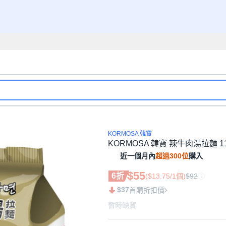
KORMOSA 韓寶
KORMOSA 韓寶 辣牛肉湯拉麵 11
近一個月內
超過300位
購入
$55
6折
($13.75/1個)
$92
$37
首購折扣價
暫時缺貨