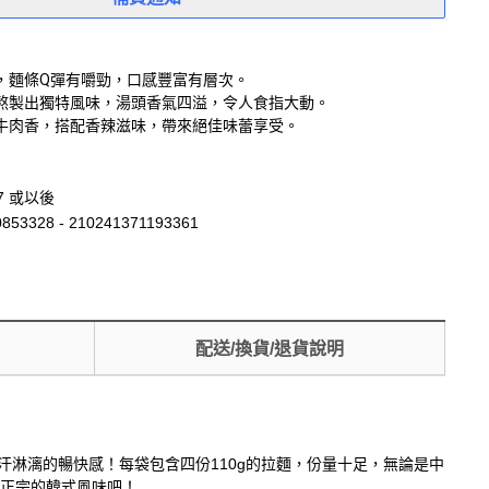
，麵條Q彈有嚼勁，口感豐富有層次。
熬製出獨特風味，湯頭香氣四溢，令人食指大動。
牛肉香，搭配香辣滋味，帶來絕佳味蕾享受。
17 或以後
853328 - 210241371193361
配送/換貨/退貨說明
汗淋漓的暢快感！每袋包含四份110g的拉麵，份量十足，無論是中
驗正宗的韓式風味吧！