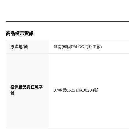
商品標示資訊
原產地/國
越南(韓國PALDO海外工廠)
投保產品責任險字
07字第062214A00204號
號