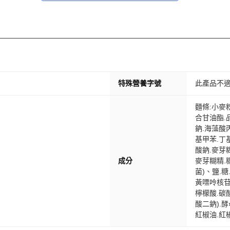
特殊營養字號
此產品不
麵條:小麥
合甘油酯.
鈉.海藻酸
基甲苯.丁
酸鈉.麥芽糊
成分
麥芽糊精.糖
菌)、鹽.糖
黃嘌呤核苷
檸檬酸.碳酸
酸二鈉).
紅椒油.紅