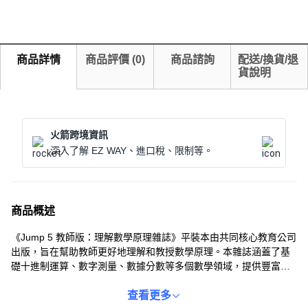
商品詳情
商品評價
(
0
)
商品諮詢
配送/換貨/退
貨說明
火箭跨境資訊
深入了解 EZ WAY、進口稅、限制等。
商品概述
《Jump 5 教師版：理解數學原理雜誌》平裝本由共同核心教育公司
出版，旨在幫助教師更好地理解和教授數學原理。本雜誌涵蓋了基
礎十進制運算、數字測量、數據分數等多個數學領域，提供豐富的
教學資源和策略。教師可以利用本雜誌中的額外形成性評估工具和
策略工具箱，更有效地評估學生的學習進度並提供個性化指導。這
查看更多