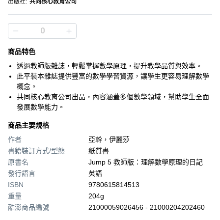
出版社
:
共同核心教育公司
商品特色
透過教師版雜誌，輕鬆掌握數學原理，提升教學品質與效率。
此平裝本雜誌提供豐富的數學學習資源，讓學生更容易理解數學
概念。
共同核心教育公司出品，內容涵蓋多個數學領域，幫助學生全面
發展數學能力。
商品主要規格
作者
亞幹，伊麗莎
書籍裝訂方式/型態
紙質書
原書名
Jump 5 教師版：理解數學原理的日記
發行語言
英語
ISBN
9780615814513
重量
204g
酷澎商品編號
21000059026456 - 21000204202460