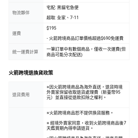
宅配: 黑貓宅急便
物流夥伴
超取: 全家、7-11
$195
運費
- 火箭跨境商品訂單價格超過$690免運費
一筆訂單中有數個商品，僅收一次運費(但
統一運費計算
商品可能分次配送)
火箭跨境退換貨政策
※因火箭跨境商品為海外直送，退貨時境
外賣家保留收取退貨處理費（新臺幣95
退貨費用
元）並直接從退款扣除之權利。
※火箭跨境商品恕不提供換貨服務。
※ 經境外賣家同意，收到火箭跨境商品後7
天鑑賞期內得申請退貨。