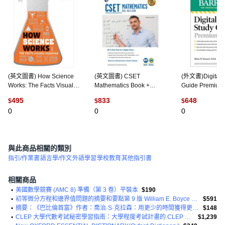
(英文圖書) How Science
(英文圖書) CSET
(外文書)Digital 
Works: The Facts Visually
Mathematics Book +
Guide Premium 
Explained 精裝版, DK
Online 平裝版, Research
Practice Tests +
495
833
648
$
$
$
Publishing (Dorling
& Education Associ..., 英
Comprehensive
0
0
0
Kind..., 英文
文
+... Paperback,
Educational Ser
English
與此商品相關的類別
指引/作業書
語言學/作文
外語學習
學校教育
其他指引書
相關商品
•
美國數學競賽 (AMC 8) 準備（第 3 卷）平裝本
$190
•
初等微分方程和邊界值問題的摘要和要點第 9 版 William E. Boyce 平裝本
$591
•
摘要：《巴比倫首富》作者：喬治·S·克拉森：用更少的時間獲得更多的知識平裝本
$148
•
CLEP 大學代數考試秘密學習指南：大學程度考試計畫的 CLEP 測驗複習平裝本
$1,239