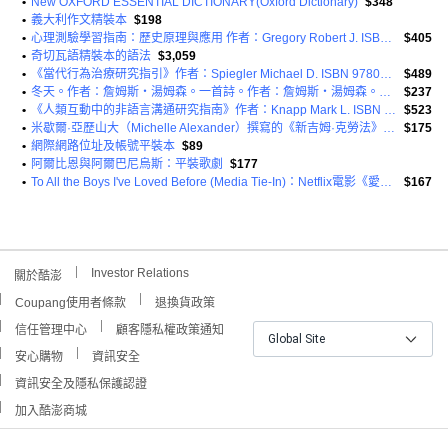
•
New OXFORD ESSENTIAL DICTIONARY(Oxford Dictionary)
$348
•
義大利作文精裝本
$198
•
心理測驗學習指南：歷史原理與應用 作者：Gregory Robert J. ISBN 9780205959273 平裝本
$405
•
奇切瓦語精裝本的語法
$3,059
•
《當代行為治療研究指引》作者：Spiegler Michael D. ISBN 9780495509066 平裝本
$489
•
冬天。作者：詹姆斯‧湯姆森。一首詩。作者：詹姆斯‧湯姆森。第四版。平裝
$237
•
《人類互動中的非語言溝通研究指南》作者：Knapp Mark L. ISBN 9780495568698 平裝本
$523
•
米歇爾·亞歷山大（Michelle Alexander）撰寫的《新吉姆·克勞法》摘要：對話入門平裝本
$175
•
網際網路位址及帳號平裝本
$89
•
阿爾比恩與阿爾巴尼烏斯：平裝歌劇
$177
•
To All the Boys I've Loved Before (Media Tie-In)：Netflix電影《愛的過去進行式》原著小說
$167
Investor Relations
關於酷澎
Coupang使用者條款
退換貨政策
信任管理中心
顧客隱私權政策通知
Global Site
安心購物
資訊安全
資訊安全及隱私保護認證
加入酷澎商城