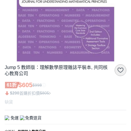
Jump 5 教師版：理解數學原理雜誌平裝本, 共同核
心教育公司
$605
61折
$998
$200
$805
首購折扣價
缺貨
免運
免費退貨