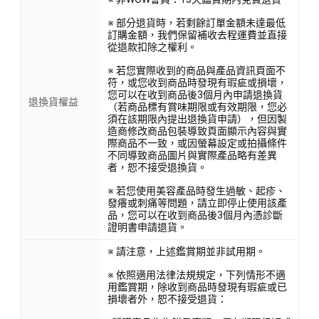
※ 部分退貨時，若剩餘訂單金額未達最低
訂購金額，我們保留補收去程運費並直接
從退款扣除之權利。
※ 若您實際收到的商品與產品資訊頁面不
符，或您收到商品時發現有瑕疵或損壞，
您可以在收到商品後3個月內申請退換貨
退換貨權益
（若商品標有賞味期限或有效期限，您必
須在該期限內提出退換貨申請），但因製
造商修改商品包裝導致頁面顯示內容與實
際商品不一致，或因螢幕設定或拍攝條件
不同導致商品圖片與實際產品略有差異
者，恕不接受退換貨。
※ 若您使用美容產品時發生過敏、起疹、
發癢或刺痛等問題，請立即停止使用該產
品，您可以在收到商品後3個月內憑診斷
證明書申請退貨。
※ 請注意，上述鑑賞期並非試用期。
※ 依照適用法律法規規定，下列情形不適
用鑑賞期，除收到商品時發現有瑕疵或已
損壞者外，恕不接受退貨：