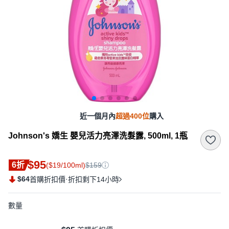
近一個月內
超過400位
購入
Johnson's 嬌生 嬰兒活力亮澤洗髮露, 500ml, 1瓶
$95
6折
($19/100ml)
$159
$64
·
首購折扣價
折扣剩下14小時
數量