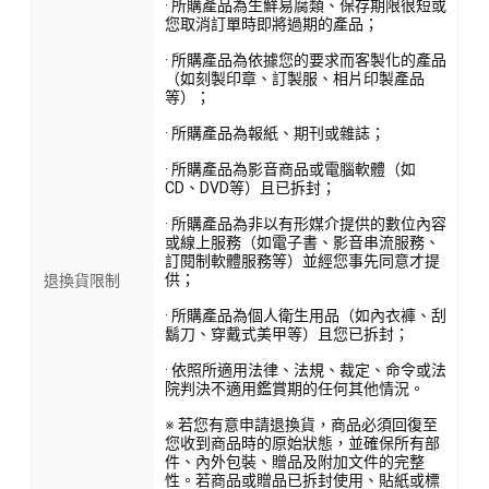
· 所購產品為生鮮易腐類、保存期限很短或
您取消訂單時即將過期的產品；
· 所購產品為依據您的要求而客製化的產品
（如刻製印章、訂製服、相片印製產品
等）；
· 所購產品為報紙、期刊或雜誌；
· 所購產品為影音商品或電腦軟體（如
CD、DVD等）且已拆封；
· 所購產品為非以有形媒介提供的數位內容
或線上服務（如電子書、影音串流服務、
訂閱制軟體服務等）並經您事先同意才提
供；
退換貨限制
· 所購產品為個人衛生用品（如內衣褲、刮
鬍刀、穿戴式美甲等）且您已拆封；
· 依照所適用法律、法規、裁定、命令或法
院判決不適用鑑賞期的任何其他情況。
※ 若您有意申請退換貨，商品必須回復至
您收到商品時的原始狀態，並確保所有部
件、內外包裝、贈品及附加文件的完整
性。若商品或贈品已拆封使用、貼紙或標