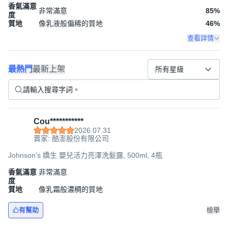
香氣滿意
非常滿意
85
%
度
質地
像乳液般偏稀的質地
46
%
查看詳情
最熱門
最新上架
所有星級
Cou***********
2026.07.31
賣家: 酷澎股份有限公司
Johnson's 嬌生 嬰兒活力亮澤洗髮露, 500ml, 4瓶
香氣滿意
非常滿意
度
質地
像乳霜般濃稠的質地
有幫助
檢舉