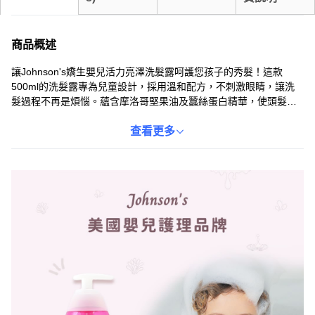
商品概述
讓Johnson's嬌生嬰兒活力亮澤洗髮露呵護您孩子的秀髮！這款
500ml的洗髮露專為兒童設計，採用溫和配方，不刺激眼睛，讓洗
髮過程不再是煩惱。蘊含摩洛哥堅果油及蠶絲蛋白精華，使頭髮更
加柔順亮澤。Johnson's是美國嬰兒護理品牌，產品經過嚴格的品質
把關，讓您買得安心，用得放心。獨特的曲線弧度瓶身設計，方便
查看更多
拿取不易滑落，搭配可愛的公主圖案包裝，吸引孩子的目光，讓他
們愛上洗髮！