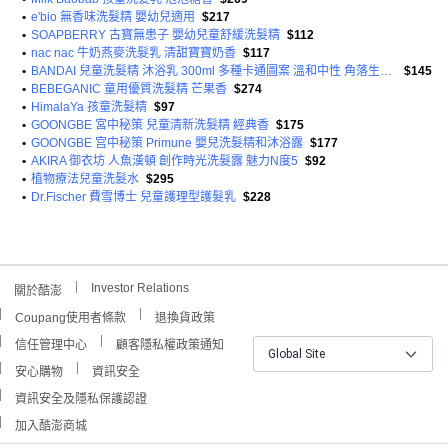
•
e'bio 無香味洗髮精 嬰幼兒適用
$217
•
SOAPBERRY 古寶無患子 嬰幼兒童舒緩洗髮精
$112
•
nac nac 牛奶燕麥洗髮乳 清甜寶寶奶香
$117
•
BANDAI 兒童洗髮精 沐浴乳 300ml 多種卡通圖案 溫和中性 角落生物洗髮精
$145
•
BEBEGANIC 童用優質洗髮精 芒果香
$274
•
HimalaYa 孩童洗髮精
$97
•
GOONGBE 宮中秘策 兒童清新洗髮精 經典香
$175
•
GOONGBE 宫中秘策 Primune 嬰兒洗髮精和沐浴露
$177
•
AKIRA 御衣坊 人魚漢頓 創作時光洗髮露 魅力N度5
$92
•
植物療法兒童洗髮水
$295
•
Dr.Fischer 費雪博士 兒童護理型護髮乳
$228
Investor Relations
關於酷澎
Coupang使用者條款
退換貨政策
信任管理中心
顧客隱私權政策通知
Global Site
安心購物
資訊安全
資訊安全及隱私保護認證
加入酷澎商城