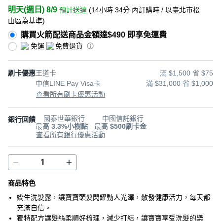
明天(週日) 8/9
預計送達
(
14小時 34分
內訂購時
/ 以臺北市松
山區為基準
)
購買火箭配送商品金額達$490 即享免運費
免運
免費退貨
刷卡優惠
王道卡
滿 $1,500 省 $75
中信LINE Pay Visa卡
滿 $31,000 省 $1,000
查看所有刷卡優惠活動
國泰世華銀行
中國信託銀行
銀行回饋
最高
3.3%小樹點
最高
$500刷卡金
查看所有銀行優惠活動
商品特色
嬌生洗髮露，讓寶寶頭髮閃耀動人光澤，散發健康活力，每天都
充滿自信。
獨特配方讓髮絲柔順好梳理，減少打結，讓寶寶享受洗髮的樂