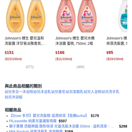
Johnson's 嬌生 嬰兒溫和
Johnson's 嬌生 嬰兒水嫩
Johnson's 嬌
洗髮露 洋甘菊淡雅香氛,
沐浴露 蜜桃, 750ml, 2瓶
保濕洗髮露, 500m
500ml, 2瓶
151
166
95
$
$
$
(
$15/100ml
)
(
$11/100ml
)
(
$19/100ml
)
(
675
)
(
460
)
(
1
與此商品相關的類別
幼兒多合一沐浴劑
幼兒沐浴乳
幼兒香皂
幼兒潔面乳
幼兒入浴劑
幼兒洗手乳
幼兒沐浴組
相關商品
•
【Dove 多芬】嬰兒洗髮精-滋潤保濕【兔雜tuzha】
$179
•
PlLeaveMe 純素兒童護髮噴霧
$507
•
獅子寶寶 恐龍樂園 酪梨保濕 兒童洗髮沐浴露 500ml - 溫和清潔、滋潤保濕
$298
•
Milk Baobab 孩童洗髮乳 泡泡糖香
$269