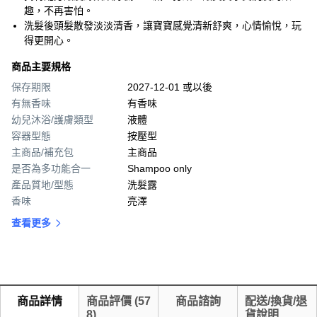
趣，不再害怕。
洗髮後頭髮散發淡淡清香，讓寶寶感覺清新舒爽，心情愉悅，玩
得更開心。
商品主要規格
保存期限
2027-12-01 或以後
有無香味
有香味
幼兒沐浴/護膚類型
液體
容器型態
按壓型
主商品/補充包
主商品
是否為多功能合一
Shampoo only
產品質地/型態
洗髮露
香味
亮澤
查看更多
商品詳情
商品評價
(
57
商品諮詢
配送/換貨/退
8
)
貨說明