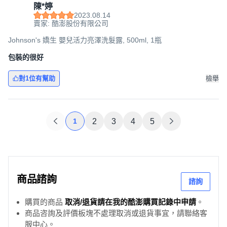
陳*婷
2023.08.14
賣家: 酷澎股份有限公司
Johnson's 嬌生 嬰兒活力亮澤洗髮露, 500ml, 1瓶
包裝的很好
對1位有幫助
檢舉
1
2
3
4
5
商品諮詢
諮詢
購買的商品
取消/退貨請在我的酷澎購買記錄中申請
。
商品咨詢及評價板塊不處理取消或退貨事宜，請聯絡客
服中心。