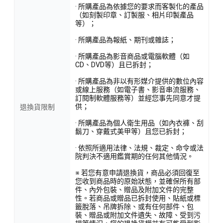
· 所購產品為依據您的要求而客製化的產品
（如刻製印章、訂製服、相片印製產品
等）；
· 所購產品為報紙、期刊或雜誌；
· 所購產品為影音商品或電腦軟體（如
CD、DVD等）且已拆封；
· 所購產品為非以有形媒介提供的數位內容
或線上服務（如電子書、影音串流服務、
訂閱制軟體服務等）並經您事先同意才提
供；
退換貨限制
· 所購產品為個人衛生用品（如內衣褲、刮
鬍刀、穿戴式美甲等）且您已拆封；
· 依照所適用法律、法規、裁定、命令或法
院判決不適用鑑賞期的任何其他情況。
※ 若您有意申請退換貨，商品必須回復至
您收到商品時的原始狀態，並確保所有部
件、內外包裝、贈品及附加文件的完整
性。若商品或贈品已拆封使用、貼紙或標
籤脫落、吊牌拆除、或有任何部件、包
裝、贈品或附加文件遺失、故障、受到污