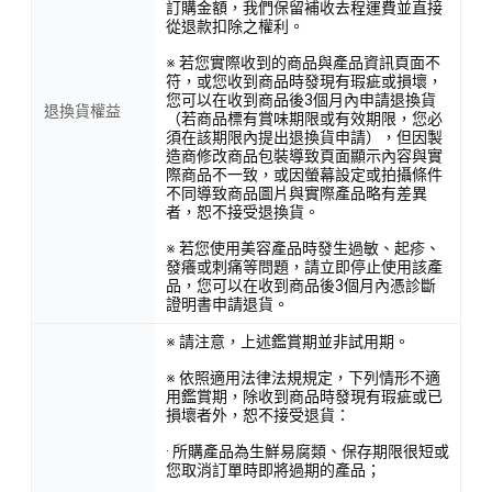
訂購金額，我們保留補收去程運費並直接
從退款扣除之權利。
※ 若您實際收到的商品與產品資訊頁面不
符，或您收到商品時發現有瑕疵或損壞，
您可以在收到商品後3個月內申請退換貨
退換貨權益
（若商品標有賞味期限或有效期限，您必
須在該期限內提出退換貨申請），但因製
造商修改商品包裝導致頁面顯示內容與實
際商品不一致，或因螢幕設定或拍攝條件
不同導致商品圖片與實際產品略有差異
者，恕不接受退換貨。
※ 若您使用美容產品時發生過敏、起疹、
發癢或刺痛等問題，請立即停止使用該產
品，您可以在收到商品後3個月內憑診斷
證明書申請退貨。
※ 請注意，上述鑑賞期並非試用期。
※ 依照適用法律法規規定，下列情形不適
用鑑賞期，除收到商品時發現有瑕疵或已
損壞者外，恕不接受退貨：
· 所購產品為生鮮易腐類、保存期限很短或
您取消訂單時即將過期的產品；