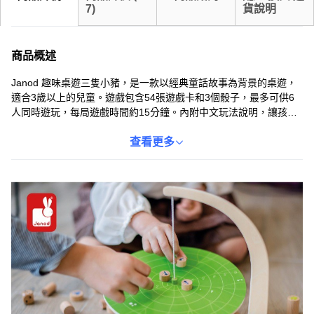
7
)
貨說明
商品概述
Janod 趣味桌遊三隻小豬，是一款以經典童話故事為背景的桌遊，
適合3歲以上的兒童。遊戲包含54張遊戲卡和3個骰子，最多可供6
人同時遊玩，每局遊戲時間約15分鐘。內附中文玩法說明，讓孩子
們輕鬆上手，體驗童話故事的樂趣。透過遊戲，孩子們可以學習策
略思考，增進互動，並在歡樂的氛圍中培養解決問題的能力。
查看更多
Janod 作為知名品牌，其產品均通過歐盟EN71檢驗，品質安全可
靠，讓家長安心。