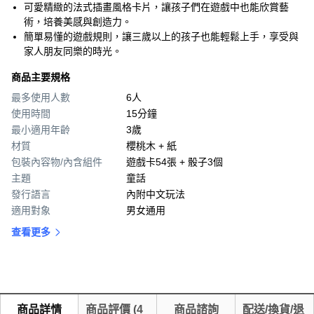
可愛精緻的法式插畫風格卡片，讓孩子們在遊戲中也能欣賞藝
術，培養美感與創造力。
簡單易懂的遊戲規則，讓三歲以上的孩子也能輕鬆上手，享受與
家人朋友同樂的時光。
商品主要規格
最多使用人數
6人
使用時間
15分鐘
最小適用年齡
3歲
材質
櫻桃木 + 紙
包裝內容物/內含組件
遊戲卡54張 + 骰子3個
主題
童話
發行語言
內附中文玩法
適用對象
男女通用
查看更多
商品詳情
商品評價
(
4
商品諮詢
配送/換貨/退