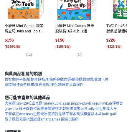
小康軒 Mini Games 職業
小康軒 Mini Games 神奇
TWO PLUS 
調查局 Jobs and Tools 3
變裝貓 3歲以上, 1組
獸桌遊 繁體中文版
歲以上, 1盒
音 多色
156
156
226
$
$
$
(
$156/1個
)
(
$156/1個
)
(
$226/1個
)
(
12
)
(
13
)
(
3
與此商品相關的類別
益智桌遊
平衡/敏捷桌遊
推理/策略遊戲
命運/輪盤遊戲
娛樂/收藏卡牌
飛鏢/競技桌遊
圍棋/擲柶
花牌/撲克牌/麻將
桌遊配件
您可能會喜歡的其他產品
大富翁
rule429
拉密桌遊
rummikub-classic
poppy-playtime
rummikub
彈珠台
gravitrax
骰子遊戲
拉密
疊疊樂
跳棋
木製象棋
農場玩具
rolly-king
地產大亨
平衡桌遊
dominas
企鵝破冰
猜猜我是誰
平衡木
跳棋棋盤
積木桌
halli-galli
親子遊戲
兒童棋盤遊戲
smartgames
德國心臟病