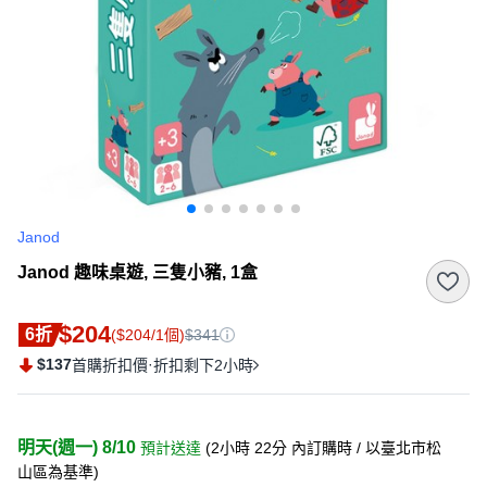
Janod
Janod 趣味桌遊, 三隻小豬, 1盒
$204
6折
($204/1個)
$341
$137
·
首購折扣價
折扣剩下2小時
明天(週一) 8/10
預計送達
(
2小時 22分
內訂購時
/ 以臺北市松
山區為基準
)