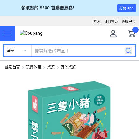
領取您的 $200 首購優惠卷!
打開 App
登入
註冊會員
客服中心
全部
酷澎首頁
玩具休閒
桌遊
其他桌遊