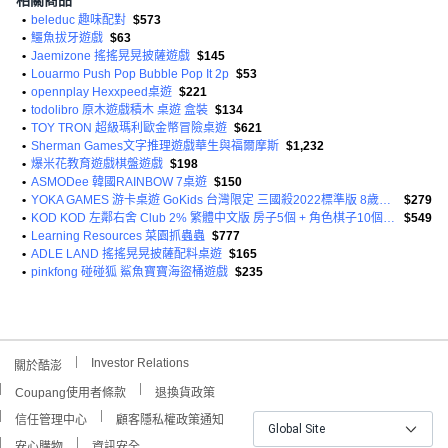
相關商品
•
beleduc 趣味配對
$573
•
鱷魚拔牙遊戲
$63
•
Jaemizone 搖搖晃晃披薩遊戲
$145
•
Louarmo Push Pop Bubble Pop It 2p
$53
•
opennplay Hexxpeed桌遊
$221
•
todolibro 原木遊戲積木 桌遊 盒裝
$134
•
TOY TRON 超級瑪利歐金幣冒險桌遊
$621
•
Sherman Games文字推理遊戲華生與福爾摩斯
$1,232
•
爆米花教育遊戲棋盤遊戲
$198
•
ASMODee 韓國RAINBOW 7桌遊
$150
•
YOKA GAMES 游卡桌遊 GoKids 台灣限定 三國殺2022標準版 8歲以上 2~10人
$279
•
KOD KOD 左鄰右舍 Club 2% 繁體中文版 房子5個 + 角色棋子10個 + 謎題卡牌84張
$549
•
Learning Resources 菜園抓蟲蟲
$777
•
ADLE LAND 搖搖晃晃披薩配料桌遊
$165
•
pinkfong 碰碰狐 鯊魚寶寶海盜桶遊戲
$235
Investor Relations
關於酷澎
Coupang使用者條款
退換貨政策
信任管理中心
顧客隱私權政策通知
Global Site
安心購物
資訊安全