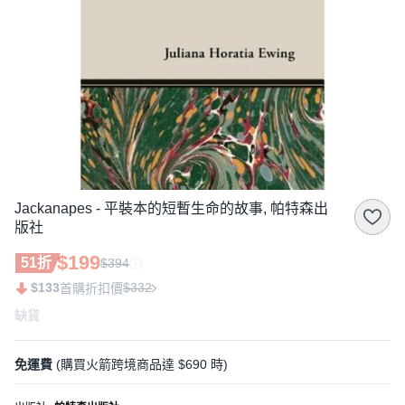
Jackanapes - 平裝本的短暫生命的故事, 帕特森出
版社
$199
51折
$394
$133
$332
首購折扣價
缺貨
免運費
(購買火箭跨境商品達 $690 時)