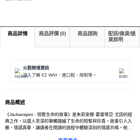
商品詳情
商品評價
(
0
)
商品諮詢
配送/換貨/退
貨說明
火箭跨境資訊
深入了解 EZ WAY、進口稅、限制等。
商品概述
《Jackanapes - 短暫生命的故事》是朱莉安娜·霍雷蒂亞·尤因的經
典之作，以感人至深的筆觸描繪了生命的短暫與珍貴。故事引人入
勝，情感真摯，讓讀者在閱讀的過程中體驗深刻的情感共鳴。帕特
森出版社精美呈現，無論是紙質還是裝幀都力求完美，為讀者帶來