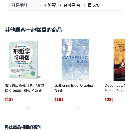
註冊地址
서울특별시 송파구 송파대로 570
其他顧客一起購買的商品
螢火蟲出版社 形近字沒煩
Gathering Blue, Graphia
Dead Poets Soc
惱 引領60組相似字 遠離航
Books
Market Paperbo
用詞的陷阱, 平裝
Kingswell
185
193
230
$
$
$
(
1
)
(
8
)
(
5
)
與此商品相關的類別