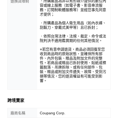
．所購產品為非以有形媒介提供的數位內
退換貨限制
容或線上服務（如電子書、影音串流服
務、訂閱制軟體服務等）並經您事先同意
才提供；
．所購產品為個人衛生用品（如內衣褲、
刮鬍刀、穿戴式美甲等）且已拆封；
．依照台灣法律、法規、裁定、命令或法
院判決不適用鑑賞期的任何其他情況。
※若您有意申請退貨，商品必須回復至您
收到商品時的原始狀態，並確保所有部
件、內外包裝、贈品及附加文件的完整
性。若商品或贈品已拆封使用、貼紙或標
籤脫落、吊牌拆除、或有任何部件、包
裝、贈品或附加文件遺失、故障、受到污
損等情況，您的退貨權益有可能受到影
響。
跨境賣家
廠商名稱
Coupang Corp.