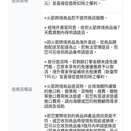
退貨費用
元）並直接從退款扣除之權利。
※火箭跨境商品恕不提供換貨服務。
※ 經境外賣家同意，收到火箭跨境商品後7
天鑑賞期內得申請退貨。
※因火箭跨境商品為海外直送，從商品開
始配送至配達為止，恕無法受理退貨，但
您可在收到商品後申請退貨。
※ 部分退貨時，若剩餘訂單金額未達免運
門檻，您原本享有的免運優惠將予以取
消，境外賣家保留補收去程運費（新臺幣
195元）並直接從退款扣除之權利。
※火箭跨境商品退貨時，台灣海關所課徵
退換貨權益
的進口稅、營業稅、貨物稅、規費、關稅
等進口費用無法退還，若您有意請求退還
進口費用，請向海關或您的稅務顧問尋求
諮詢及協助
※若您實際收到的商品與產品資訊頁面不
符，或您收到商品時發現有瑕疵或損壞，
您可以在收到商品後3個月內申請退換貨
（若商品標有賞味期限或有效期限，您必