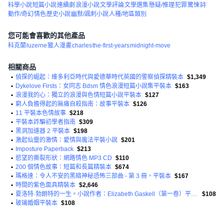
科學小說
短篇小說
連續劇
浪漫小說
文學評論
文學選集
懸疑/推理
犯罪
驚悚
詩
動作/奇幻
情色
歷史小說
幽默/諷刺小說
人種/地區類別
您可能會喜歡的其他產品
科克蘭
luzerne
獵人漫畫
charles
the-first-years
midnight-move
相關商品
•
偵探的崛起：維多利亞時代與愛德華時代英國的警察偵探精裝本
$1,349
•
Dykelove Firsts：女同志 Bdsm 情色浪漫短篇小說集平裝本
$163
•
浪漫我的心：獨立的浪漫與色情短篇小說平裝本
$127
•
窮人負擔得起的無痛自殺指南：故事平裝本
$126
•
11 平裝本色情故事
$218
•
平裝本詐騙初學者指南
$309
•
黑洞加速器 2 平裝本
$198
•
激起仙靈的激情：愛情與魔法平裝小說
$201
•
Imposture Paperback
$213
•
慾望的撕裂形狀：網路情色 MP3 CD
$110
•
200 個情色故事：短篇和長篇精裝本
$674
•
瑪格達：令人不安的黑暗神秘恐怖三部曲 - 第 3 冊，平裝本
$167
•
時間的紫色面具精裝本
$2,646
•
夏洛特·勃朗特的一生。小說作者：Elizabeth Gaskell（第一卷）平裝本
$108
•
玻璃婚姻平裝本
$108