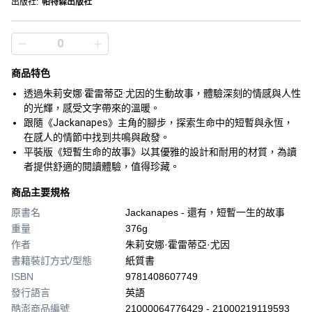
出版社
:
帕特森出版社
商品特色
透過朱莉安娜·霍雷蒂亞·尤因的生動故事，體驗深刻的情感與人性
的光輝，感受文字帶來的溫暖。
跟隨《Jackanapes》主角的腳步，探索生命中的短暫與永恆，
在感人的情節中找到共鳴與啟發。
平裝版《短暫生命的故事》以其優雅的設計和耐用的材質，為讀
者提供舒適的閱讀體驗，值得珍藏。
商品主要規格
原書名
Jackanapes - 還有，短暫一生的故事
重量
376g
作者
朱莉安娜·霍雷蒂亞·尤因
書籍裝訂方式/型態
紙質書
ISBN
9781408607749
發行語言
英語
酷澎商品編號
21000064776429 - 21000219119593