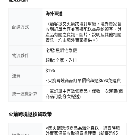
海外直送
（顧客提交火箭跨境訂單後，境外賣家會
配送方式
收到訂單內容並直接配送商品給顧客，與
產品有關之資訊、圖片、說明及其他相關
資訊，均由境外賣家提供。）
宅配: 黑貓宅急便
物流夥伴
超取: 全家、7-11
$195
運費
- 火箭跨境商品訂單價格超過$690免運費
一筆訂單中有數個商品，僅收一次運費(但
統一運費計算
商品可能分次配送)
火箭跨境退換貨政策
※因火箭跨境商品為海外直送，退貨時境
外賣家保留收取退貨處理費（新臺幣95