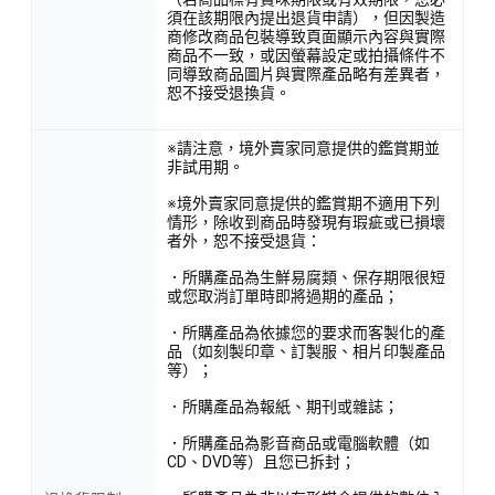
須在該期限內提出退貨申請），但因製造
商修改商品包裝導致頁面顯示內容與實際
商品不一致，或因螢幕設定或拍攝條件不
同導致商品圖片與實際產品略有差異者，
恕不接受退換貨。
※請注意，境外賣家同意提供的鑑賞期並
非試用期。
※境外賣家同意提供的鑑賞期不適用下列
情形，除收到商品時發現有瑕疵或已損壞
者外，恕不接受退貨：
．所購產品為生鮮易腐類、保存期限很短
或您取消訂單時即將過期的產品；
．所購產品為依據您的要求而客製化的產
品（如刻製印章、訂製服、相片印製產品
等）；
．所購產品為報紙、期刊或雜誌；
．所購產品為影音商品或電腦軟體（如
CD、DVD等）且您已拆封；