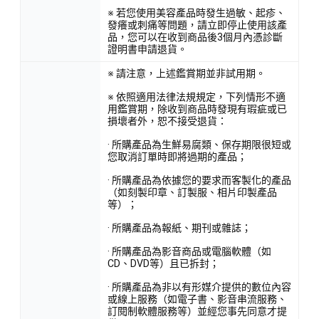
※ 若您使用美容產品時發生過敏、起疹、
發癢或刺痛等問題，請立即停止使用該產
品，您可以在收到商品後3個月內憑診斷
證明書申請退貨。
※ 請注意，上述鑑賞期並非試用期。
※ 依照適用法律法規規定，下列情形不適
用鑑賞期，除收到商品時發現有瑕疵或已
損壞者外，恕不接受退貨：
· 所購產品為生鮮易腐類、保存期限很短或
您取消訂單時即將過期的產品；
· 所購產品為依據您的要求而客製化的產品
（如刻製印章、訂製服、相片印製產品
等）；
· 所購產品為報紙、期刊或雜誌；
· 所購產品為影音商品或電腦軟體（如
CD、DVD等）且已拆封；
· 所購產品為非以有形媒介提供的數位內容
或線上服務（如電子書、影音串流服務、
訂閱制軟體服務等）並經您事先同意才提