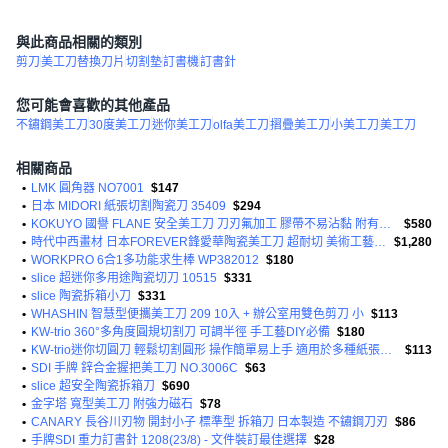
與此商品相關的類別
剪刀
美工刀替換刀片
切割墊
訂書機
訂書針
您可能會喜歡的其他產品
不鏽鋼美工刀
30度美工刀
迷你美工刀
olfa美工刀
摺疊美工刀
小美工刀
美工刀
相關商品
•
LMK 圓角器 NO7001
$147
•
日本 MIDORI 紙張切割陶瓷刀 35409
$294
•
KOKUYO 國譽 FLANE 安全美工刀 刀刃氟加工 膠帶不易沾黏 附有拆刀工具
$580
•
時代中西畫材 日本FOREVER鋒愛華陶瓷美工刀 超耐切 美術工藝專用 切割精準 持久耐用
$1,280
•
WORKPRO 6合1多功能求生棒 WP382012
$180
•
slice 超迷你多用途陶瓷切刀 10515
$331
•
slice 陶瓷拆箱小刀
$331
•
WHASHIN 智慧型便攜美工刀 209 10入 + 辦公室用雙色剪刀 小
$113
•
KW-trio 360°多角度圓規切割刀 可調半徑 手工藝DIY必備
$180
•
KW-trio迷你切圓刀 輕鬆切割圓形 操作簡單易上手 適用於多種紙張材質
$113
•
SDI 手牌 鋅合金握把美工刀 NO.3006C
$63
•
slice 超安全陶瓷拆箱刀
$690
•
金字塔 寬型美工刀 附強力磁石
$78
•
CANARY 長谷川刃物 開封小子 標準型 拆箱刀 日本製造 不鏽鋼刀刃
$86
•
手牌SDI 重力訂書針 1208(23/8) - 文件裝訂最佳選擇
$28