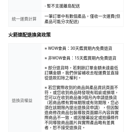
- 暫不支援離島配送
一筆訂單中有數個產品，僅收一次運費(但
統一運費計算
產品可能分次配送)
火箭速配退換貨政策
※ WOW會員：30天鑑賞期內免費退貨
※ 非WOW會員：15天鑑賞期內免費退貨
※ 部分退貨時，若剩餘訂單金額未達最低
訂購金額，我們保留補收去程運費並直接
從退款扣除之權利。
※ 若您實際收到的商品與產品資訊頁面不
符，或您收到商品時發現有瑕疵或損壞，
您可以在收到商品後3個月內申請退換貨
退換貨權益
（若商品標有賞味期限或有效期限，您必
須在該期限內提出退換貨申請），但因製
造商修改商品包裝導致頁面顯示內容與實
際商品不一致，或因螢幕設定或拍攝條件
不同導致商品圖片與實際產品略有差異
者，恕不接受退換貨。