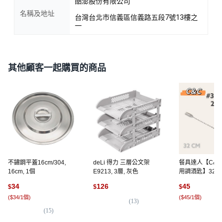
酷澎股份有限公司
名稱及地址
台灣台北市信義區信義路五段7號13樓之
一
其他顧客一起購買的商品
不鏽鋼平蓋16cm/304,
deLi 得力 三層公文架
餐具達人【C&C 
16cm, 1個
E9213, 3層, 灰色
用調酒匙】32c
匙 螺旋導流攪拌棒
34
126
45
$
$
$
(
$34/1個
)
(
$45/1個
)
(
13
)
(
15
)
(
1
)