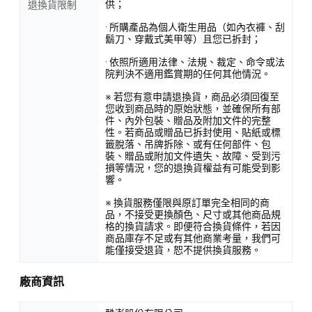
供；
退換貨限制
· 所購產品為個人衛生用品（如內衣褲、刮
鬍刀、穿戴式美甲等）且您已拆封；
· 依照所適用法律、法規、裁定、命令或法
院判決不適用鑑賞期的任何其他情況。
※ 若您有意申請退換貨，商品必須回復至
您收到商品時的原始狀態，並確保所有部
件、內外包裝、贈品及附加文件的完整
性。若商品或贈品已拆封使用、貼紙或標
籤脫落、吊牌拆除、或有任何部件、包
裝、贈品或附加文件遺失、故障、受到污
損等情況，您的退換貨權益有可能受到影
響。
※ 換貨服務僅限與原訂單完全相同的商
品，不接受更換顏色、尺寸或其他商品規
格的換貨請求。即便符合換貨條件，若因
商品庫存不足或有其他商業考量，我們可
能僅接受退貨，恕不提供換貨服務。
廠商資訊