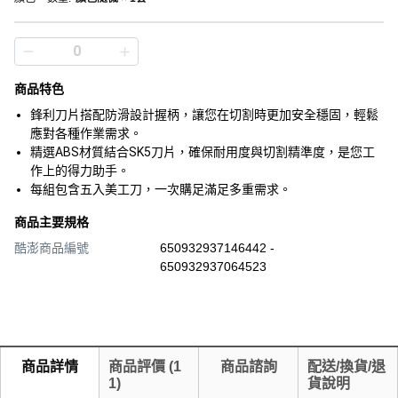
商品特色
鋒利刀片搭配防滑設計握柄，讓您在切割時更加安全穩固，輕鬆
應對各種作業需求。
精選ABS材質結合SK5刀片，確保耐用度與切割精準度，是您工
作上的得力助手。
每組包含五入美工刀，一次購足滿足多重需求。
商品主要規格
酷澎商品編號
650932937146442 -
650932937064523
商品詳情
商品評價
(
1
商品諮詢
配送/換貨/退
1
)
貨說明