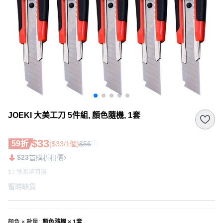
JOEKI 大美工刀 5件組, 顏色隨機, 1套
$33
59折
($33/1個)
$56
$23
首購折扣價
$2 酷澎幣回饋
暫時缺貨
顏色 × 數量
:
顏色隨機 × 1套