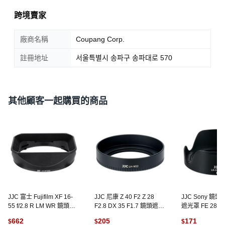
跨境賣家
廠商名稱
Coupang Corp.
註冊地址
서울특별시 송파구 송파대로 570
其他顧客一起購買的商品
JJC 富士 Fujifilm XF 16-
JJC 尼康 Z 40 F2 Z 28
JJC Sony 鏡
55 f/2.8 R LM WR 鏡頭方
F2.8 DX 35 F1.7 鏡頭遮光
遮光罩 FE 28-60,
形遮光罩, 1個, LH-
罩, 1個, LH-N52
S2860
662
205
171
$
$
$
JXF1655