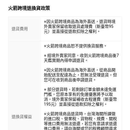
火箭跨境退換貨政策
※因火箭跨境商品為海外直送，退貨時境
外賣家保留收取退貨處理費（新臺幣95
退貨費用
元）並直接從退款扣除之權利。
※火箭跨境商品恕不提供換貨服務。
※ 經境外賣家同意，收到火箭跨境商品後7
天鑑賞期內得申請退貨。
※因火箭跨境商品為海外直送，從商品開
始配送至配達為止，恕無法受理退貨，但
您可在收到商品後申請退貨。
※ 部分退貨時，若剩餘訂單金額未達免運
門檻，您原本享有的免運優惠將予以取
消，境外賣家保留補收去程運費（新臺幣
195元）並直接從退款扣除之權利。
※火箭跨境商品退貨時，台灣海關所課徵
退換貨權益
的進口稅、營業稅、貨物稅、規費、關稅
等進口費用無法退還，若您有意請求退還
進口費用，請向海關或您的稅務顧問尋求