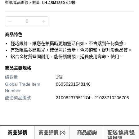
型號/產品編號 × 數量
:
LH-JSM1850 × 1個
商品特色
輕巧設計，讓您在拍攝時更加靈活自如，不會感到任何負擔。
有效阻擋多餘雜光，確保照片清晰，色彩飽和，提升影像品質。
鋁合金材質堅固耐用，能保護鏡頭，延長使用壽命，使用。
商品主要規格
總數量
1個
Global Trade Item
06950291548146
Number
酷澎商品編號
21008237951174 - 21023710206705
商品詳情
商品評價
(
3
)
商品諮詢
配送/換貨/退
貨說明