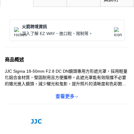
火箭跨境資訊
深入了解 EZ WAY、進口稅、限制等。
商品概述
JJC Sigma 18-50mm F2.8 DC DN鏡頭專用方形遮光罩，採用輕量
化鋁合金材質，堅固耐用且方便攜帶。此遮光罩能有效阻擋不必要
的雜光進入鏡頭，減少耀光和鬼影，提升照片的清晰度和色彩飽和
度。方形設計更貼合鏡頭外形，外觀時尚。安裝和拆卸都非常簡
單，讓您在各種拍攝環境下都能輕鬆使用。同時，此遮光罩還可保
查看更多
護鏡頭免受意外撞擊，延長鏡頭的使用壽命。