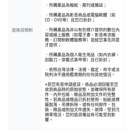
．所購產品為報紙、期刊或雜誌；
．所購產品為影音商品或電腦軟體（如
CD、DVD等）且您已拆封；
．所購產品為非以有形媒介提供的數位內
退換貨限制
容或線上服務（如電子書、影音串流服
務、訂閱制軟體服務等）並經您事先同意
才提供；
．所購產品為個人衛生用品（如內衣褲、
刮鬍刀、穿戴式美甲等）且已拆封；
．依照台灣法律、法規、裁定、命令或法
院判決不適用鑑賞期的任何其他情況。
※若您有意申請退貨，商品必須回復至您
收到商品時的原始狀態，並確保所有部
件、內外包裝、贈品及附加文件的完整
性。若商品或贈品已拆封使用、貼紙或標
籤脫落、吊牌拆除、或有任何部件、包
裝、贈品或附加文件遺失、故障、受到污
損等情況，您的退貨權益有可能受到影
響。