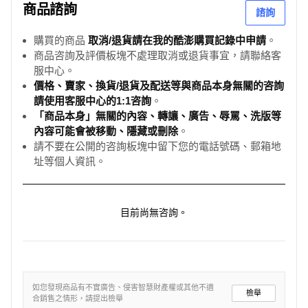
商品諮詢
諮詢
購買的商品
取消/退貨請在我的酷澎購買記錄中申請
。
商品咨詢及評價板塊不處理取消或退貨事宜，請聯絡客
服中心。
價格、賣家、換貨/退貨及配送等與商品本身無關的咨詢
請使用客服中心的1:1咨詢
。
「商品本身」無關的內容、轉讓、廣告、辱罵、洗版等
內容可能會被移動、隱藏或刪除
。
請不要在公開的咨詢板塊中留下您的電話號碼、郵箱地
址等個人資訊。
目前尚無咨詢。
如您發現商品有不實廣告、侵害智慧財產權或其他不適
檢舉
合銷售之情形，請提出檢舉