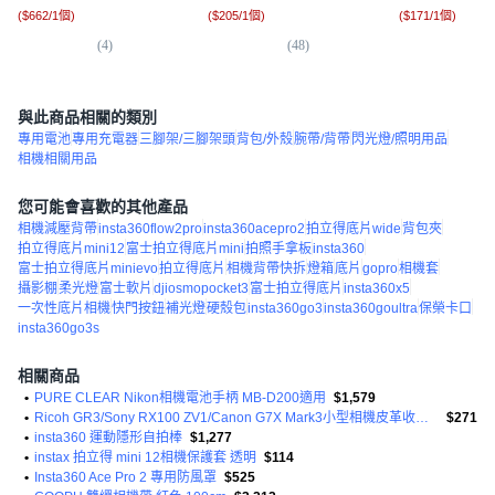
(
$662/1個
)
(
$205/1個
)
(
$171/1個
)
(
4
)
(
48
)
(
1
與此商品相關的類別
專用電池
專用充電器
三腳架/三腳架頭
背包/外殼
腕帶/背帶
閃光燈/照明用品
相機相關用品
您可能會喜歡的其他產品
相機減壓背帶
insta360flow2pro
insta360acepro2
拍立得底片wide
背包夾
拍立得底片mini12
富士拍立得底片mini
拍照手拿板
insta360
富士拍立得底片minievo
拍立得底片
相機背帶快拆
燈箱
底片
gopro
相機套
攝影棚
柔光燈
富士軟片
djiosmopocket3
富士拍立得底片
insta360x5
一次性底片相機
快門按鈕
補光燈
硬殼包
insta360go3
insta360goultra
保榮卡口
insta360go3s
相關商品
•
PURE CLEAR Nikon相機電池手柄 MB-D200適用
$1,579
•
Ricoh GR3/Sony RX100 ZV1/Canon G7X Mark3小型相機皮革收納包 咖啡 M
$271
•
insta360 運動隱形自拍棒
$1,277
•
instax 拍立得 mini 12相機保護套 透明
$114
•
Insta360 Ace Pro 2 專用防風罩
$525