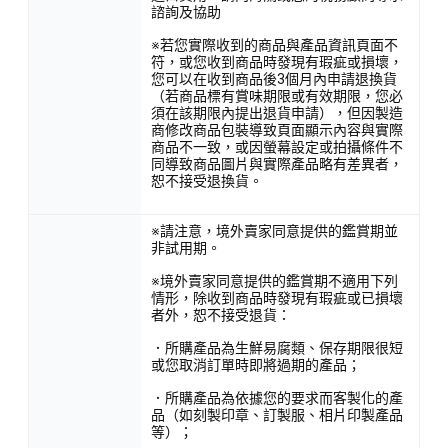
諮詢及協助
※若您實際收到的商品與產品資訊頁面不
符，或您收到商品時發現有瑕疵或損壞，
您可以在收到商品後3個月內申請退換貨
（若商品標有賞味期限或有效期限，您必
須在該期限內提出退貨申請），但因製造
商修改商品包裝導致頁面顯示內容與實際
商品不一致，或因螢幕設定或拍攝條件不
同導致商品圖片與實際產品略有差異者，
恕不接受退換貨。
※請注意，境外賣家同意提供的鑑賞期並
非試用期。
※境外賣家同意提供的鑑賞期不適用下列
情形，除收到商品時發現有瑕疵或已損壞
者外，恕不接受退貨：
．所購產品為生鮮易腐類、保存期限很短
或您取消訂單時即將過期的產品；
．所購產品為依據您的要求而客製化的產
品（如刻製印章、訂製服、相片印製產品
等）；