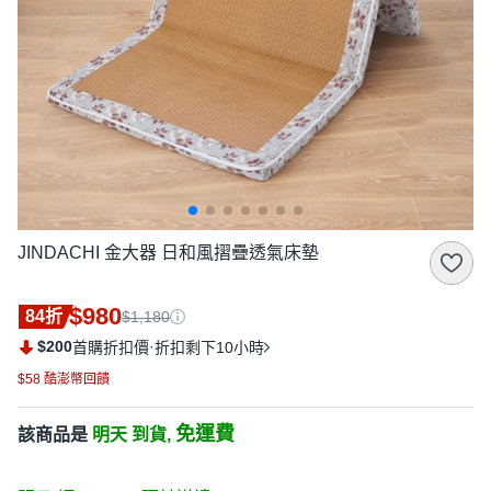
JINDACHI 金大器 日和風摺疊透氣床墊
$980
84折
$1,180
$200
·
首購折扣價
折扣剩下10小時
$58 酷澎幣回饋
免運費
該商品是
明天 到貨,