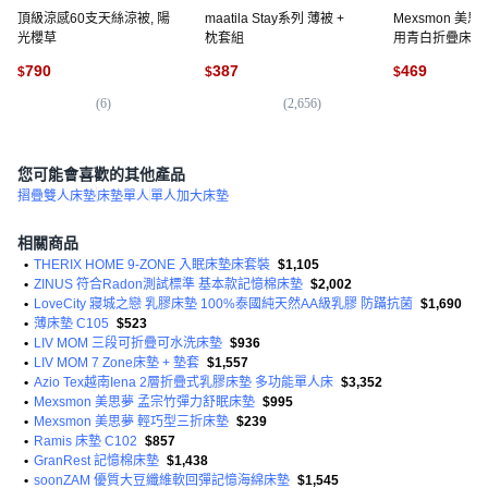
頂級涼感60支天絲涼被, 陽
maatila Stay系列 薄被 +
Mexsmon 美
光櫻草
枕套組
用青白折疊床墊
790
387
469
$
$
$
(
6
)
(
2,656
)
(
7
您可能會喜歡的其他產品
摺疊雙人床墊
床墊單人
單人加大床墊
相關商品
•
THERIX HOME 9-ZONE 入眠床墊床套裝
$1,105
•
ZINUS 符合Radon測試標準 基本款記憶棉床墊
$2,002
•
LoveCity 寢城之戀 乳膠床墊 100%泰國純天然AA級乳膠 防蹣抗菌
$1,690
•
薄床墊 C105
$523
•
LIV MOM 三段可折疊可水洗床墊
$936
•
LIV MOM 7 Zone床墊 + 墊套
$1,557
•
Azio Tex越南Iena 2層折疊式乳膠床墊 多功能單人床
$3,352
•
Mexsmon 美思夢 孟宗竹彈力舒眠床墊
$995
•
Mexsmon 美思夢 輕巧型三折床墊
$239
•
Ramis 床墊 C102
$857
•
GranRest 記憶棉床墊
$1,438
•
soonZAM 優質大豆纖維軟回彈記憶海綿床墊
$1,545