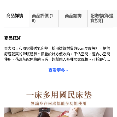
商品詳情
商品評價
(
1
商品諮詢
配送/換貨/退
6
)
貨說明
商品概述
金大器日和風摺疊透氣床墊，採用透氣材質與5cm厚度設計，提供
舒適乾爽的睡眠體驗。摺疊設計方便收納，不佔空間，適合小空間
使用。花町灰配色簡約時尚，輕鬆融入各種居家風格。可拆卸布套
設計，方便清洗，保持床墊清潔衛生。單人3尺尺寸經濟實惠，是學
生宿舍或單身貴族的理想選擇。
查看更多