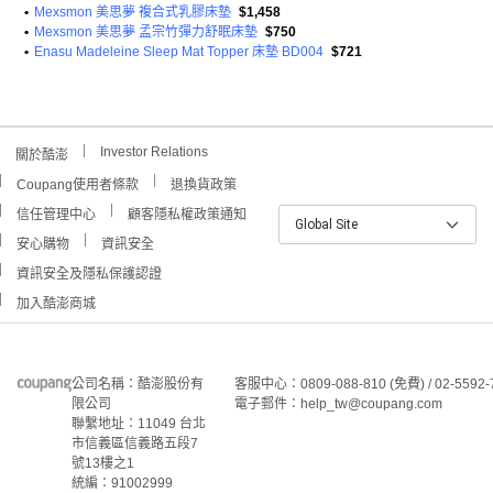
•
Mexsmon 美思夢 複合式乳膠床墊
$1,458
•
Mexsmon 美思夢 孟宗竹彈力舒眠床墊
$750
•
Enasu Madeleine Sleep Mat Topper 床墊 BD004
$721
Investor Relations
關於酷澎
Coupang使用者條款
退換貨政策
信任管理中心
顧客隱私權政策通知
Global Site
安心購物
資訊安全
資訊安全及隱私保護認證
加入酷澎商城
公司名稱：酷澎股份有
客服中心：0809-088-810 (免費) / 02-5592-
限公司
電子郵件：help_tw@coupang.com
聯繫地址：11049 台北
市信義區信義路五段7
號13樓之1
統編：91002999