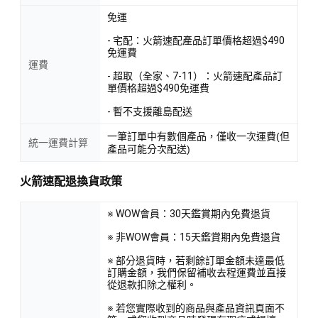
免運
- 宅配：火箭速配產品訂單價格超過$490
免運費
運費
- 超取（全家、7-11）：火箭速配產品訂
單價格超過$490免運費
- 暫不支援離島配送
一筆訂單中有數個產品，僅收一次運費(但
統一運費計算
產品可能分次配送)
火箭速配退換貨政策
※ WOW會員：30天鑑賞期內免費退貨
※ 非WOW會員：15天鑑賞期內免費退貨
※ 部分退貨時，若剩餘訂單金額未達最低
訂購金額，我們保留補收去程運費並直接
從退款扣除之權利。
※ 若您實際收到的商品與產品資訊頁面不