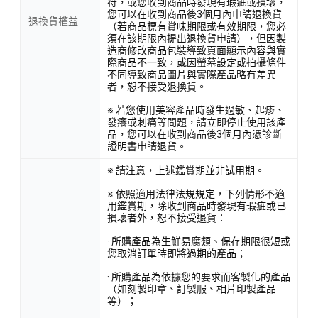
符，或您收到商品時發現有瑕疵或損壞，
您可以在收到商品後3個月內申請退換貨
退換貨權益
（若商品標有賞味期限或有效期限，您必
須在該期限內提出退換貨申請），但因製
造商修改商品包裝導致頁面顯示內容與實
際商品不一致，或因螢幕設定或拍攝條件
不同導致商品圖片與實際產品略有差異
者，恕不接受退換貨。
※ 若您使用美容產品時發生過敏、起疹、
發癢或刺痛等問題，請立即停止使用該產
品，您可以在收到商品後3個月內憑診斷
證明書申請退貨。
※ 請注意，上述鑑賞期並非試用期。
※ 依照適用法律法規規定，下列情形不適
用鑑賞期，除收到商品時發現有瑕疵或已
損壞者外，恕不接受退貨：
· 所購產品為生鮮易腐類、保存期限很短或
您取消訂單時即將過期的產品；
· 所購產品為依據您的要求而客製化的產品
（如刻製印章、訂製服、相片印製產品
等）；