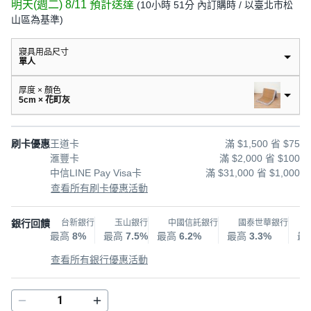
明天(週二) 8/11
預計送達
(
10小時 51分
內訂購時
/ 以臺北市松
山區為基準
)
寢具用品尺寸
單人
厚度 × 顏色
5cm × 花町灰
刷卡優惠
王道卡
滿 $1,500 省 $75
滙豐卡
滿 $2,000 省 $100
中信LINE Pay Visa卡
滿 $31,000 省 $1,000
查看所有刷卡優惠活動
銀行回饋
台新銀行
玉山銀行
中國信託銀行
國泰世華銀行
最高
8%
最高
7.5%
最高
6.2%
最高
3.3%
最
查看所有銀行優惠活動