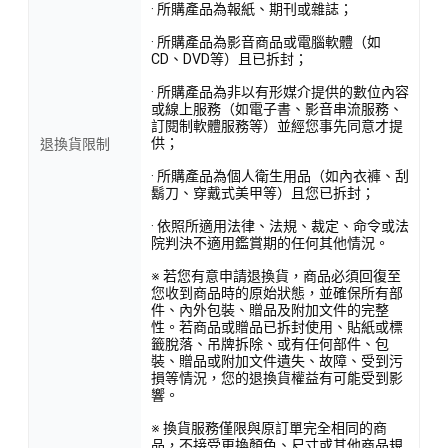
· 所購產品為報紙、期刊或雜誌；
· 所購產品為影音商品或電腦軟體（如
CD、DVD等）且已拆封；
· 所購產品為非以有形媒介提供的數位內容
或線上服務（如電子書、影音串流服務、
訂閱制軟體服務等）並經您事先同意才提
供；
退換貨限制
· 所購產品為個人衛生用品（如內衣褲、刮
鬍刀、穿戴式美甲等）且您已拆封；
· 依照所適用法律、法規、裁定、命令或法
院判決不適用鑑賞期的任何其他情況。
※ 若您有意申請退換貨，商品必須回復至
您收到商品時的原始狀態，並確保所有部
件、內外包裝、贈品及附加文件的完整
性。若商品或贈品已拆封使用、貼紙或標
籤脫落、吊牌拆除、或有任何部件、包
裝、贈品或附加文件遺失、故障、受到污
損等情況，您的退換貨權益有可能受到影
響。
※ 換貨服務僅限與原訂單完全相同的商
品，不接受更換顏色、尺寸或其他商品規