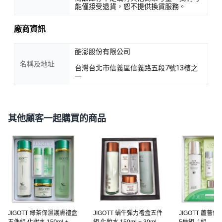
能僅接受退貨，恕不提供換貨服務。
廠商資訊
酷澎股份有限公司
名稱及地址
台灣台北市信義區信義路五段7號13樓之
一
其他顧客一起購買的商品
JIGOTT 綠茶保濕護膚禮盒
JIGOTT 蝸牛彈力禮盒五件
JIGOTT 蘆薈
五件組 化妝水 150ml +
組 化妝水 150ml + 30ml +
5件組, 1組