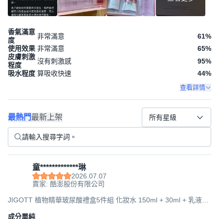
香氣滿意
非常滿意
61
%
度
使用效果
非常滿意
65
%
皮膚刺激
沒有刺激感
95
%
程度
吸水程度
算吸收快速
44
%
查看詳情
最熱門
最新上架
所有星級
童*************琳
2026.07.07
賣家: 酷澎股份有限公司
JIGOTT 植物精華玻尿酸禮盒5件組 化妝水 150ml + 30ml + 乳液
150ml + 30ml + 面霜 50ml, 1盒
成分單純