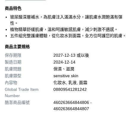
商品特色
玻尿酸深層補水，為肌膚注入滿滿水分，讓肌膚水潤飽滿有彈
性。
植物精華舒緩肌膚，溫和呵護敏感肌膚，減少刺激不適感。
五件組完整護膚體驗，從化妝水到面霜，全方位呵護您的肌膚。
商品主要規格
保存期限
2027-12-13 或以後
製造日期
2024-12-14
肌膚問題
保濕、滋潤
肌膚類型
sensitive skin
內容物
化妝水, 乳液, 面霜
Global Trade Item
08809541281242
Number
酷澎商品編號
460263664844806 -
460263664844807