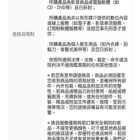
· 所購產品為影音商品或電腦軟體（如
CD、DVD等）且已拆封；
· 所購產品為非以有形媒介提供的數位內容
或線上服務（如電子書、影音串流服務、
訂閱制軟體服務等）並經您事先同意才提
供；
退換貨限制
· 所購產品為個人衛生用品（如內衣褲、刮
鬍刀、穿戴式美甲等）且您已拆封；
· 依照所適用法律、法規、裁定、命令或法
院判決不適用鑑賞期的任何其他情況。
※ 若您有意申請退換貨，商品必須回復至
您收到商品時的原始狀態，並確保所有部
件、內外包裝、贈品及附加文件的完整
性。若商品或贈品已拆封使用、貼紙或標
籤脫落、吊牌拆除、或有任何部件、包
裝、贈品或附加文件遺失、故障、受到污
損等情況，您的退換貨權益有可能受到影
響。
※ 換貨服務僅限與原訂單完全相同的商
品，不接受更換顏色、尺寸或其他商品規
格的換貨請求。即便符合換貨條件，若因
商品庫存不足或有其他商業考量，我們可