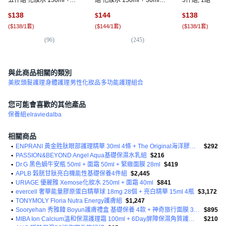
30ml + 乳液 150ml + 30ml
乳液 150ml + 30ml + 面霜
138
144
138
$
$
$
+ 面霜50ml, 1組
50ml, 1組
(
$138/1套
)
(
$144/1套
)
(
$138/1套
)
(
96
)
(
245
)
(
7
與此商品相關的類別
美妝
頭髮護理
身體護理
男性化妝品
多功能護理組合
您可能會喜歡的其他產品
保養組
elravie
dalba
相關商品
•
ENPRANI 黃金胜肽眼部護理精華 30ml 4條 + The Original海洋膠原蛋白面膜 23ml 4片組
$292
•
PASSION&BEYOND Angel Aqua基礎保濕水乳組
$216
•
Dr.G 黑色蝸牛安瓶 50ml + 面霜 50ml + 緊緻面膜 28ml
$419
•
APLB 穀胱甘肽亮白機能性基礎保養4件組
$2,445
•
URIAGE 優麗雅 Xemose化妝水 250ml + 面霜 40ml
$841
•
evercell 奢華能量膠原蛋白精華球 18mg 28個 + 亮白精華 15ml 4瓶
$3,172
•
TONYMOLY Floria Nutra Energy護膚組
$1,247
•
Sooryehan 秀雅韓 Boyun護膚禮盒 基礎保養 4款 + 神奇旅行面膜 30片組
$895
•
MIBA Ion Calcium溫和保濕護理霜 100ml + 6Day屏障保濕角質護理面膜 20ml 6片組
$210