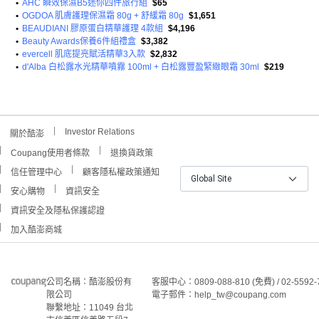
•
AHC 瞬效保濕B5迷你四件旅行組
$65
•
OGDOA 肌膚護理保濕霜 80g + 舒緩霜 80g
$1,651
•
BEAUDIANI 膠原蛋白精華護理 4款組
$4,196
•
Beauty Awards保養6件組禮盒
$3,382
•
evercell 肌底提亮賦活精華3入款
$2,832
•
d'Alba 白松露水光精華噴霧 100ml + 白松露豐盈緊緻眼霜 30ml
$219
Investor Relations
關於酷澎
Coupang使用者條款
退換貨政策
信任管理中心
顧客隱私權政策通知
Global Site
安心購物
資訊安全
資訊安全及隱私保護認證
加入酷澎商城
公司名稱：酷澎股份有
客服中心：0809-088-810 (免費) / 02-5592-
限公司
電子郵件：help_tw@coupang.com
聯繫地址：11049 台北