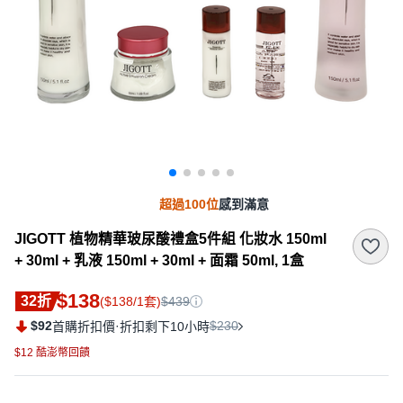
超過100位
感到滿意
JIGOTT 植物精華玻尿酸禮盒5件組 化妝水 150ml
+ 30ml + 乳液 150ml + 30ml + 面霜 50ml, 1盒
$138
32折
($138/1套)
$439
$92
·
$230
首購折扣價
折扣剩下10小時
$12 酷澎幣回饋