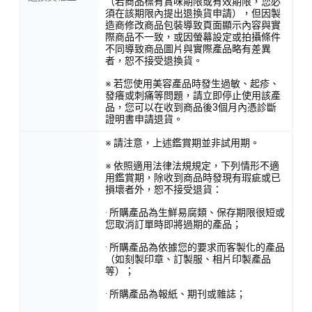
（若商品標有賞味期限或有效期限，您必
須在該期限內提出退換貨申請），但因製
造商修改商品包裝導致頁面顯示內容與實
際商品不一致，或因螢幕設定或拍攝條件
不同導致商品圖片與實際產品略有差異
者，恕不接受退換貨。
※ 若您使用美容產品時發生過敏、起疹、
發癢或刺痛等問題，請立即停止使用該產
品，您可以在收到商品後3個月內憑診斷
證明書申請退貨。
※ 請注意，上述鑑賞期並非試用期。
※ 依照適用法律法規規定，下列情形不適
用鑑賞期，除收到商品時發現有瑕疵或已
損壞者外，恕不接受退貨：
· 所購產品為生鮮易腐類、保存期限很短或
您取消訂單時即將過期的產品；
· 所購產品為依據您的要求而客製化的產品
（如刻製印章、訂製服、相片印製產品
等）；
· 所購產品為報紙、期刊或雜誌；