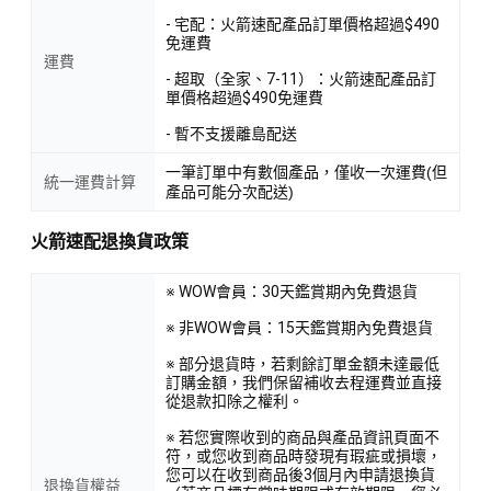
- 宅配：火箭速配產品訂單價格超過$490
免運費
運費
- 超取（全家、7-11）：火箭速配產品訂
單價格超過$490免運費
- 暫不支援離島配送
一筆訂單中有數個產品，僅收一次運費(但
統一運費計算
產品可能分次配送)
火箭速配退換貨政策
※ WOW會員：30天鑑賞期內免費退貨
※ 非WOW會員：15天鑑賞期內免費退貨
※ 部分退貨時，若剩餘訂單金額未達最低
訂購金額，我們保留補收去程運費並直接
從退款扣除之權利。
※ 若您實際收到的商品與產品資訊頁面不
符，或您收到商品時發現有瑕疵或損壞，
您可以在收到商品後3個月內申請退換貨
退換貨權益