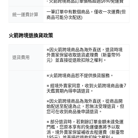
- 火箭跨境商品訂單價格超過$690免運費
一筆訂單中有數個商品，僅收一次運費(但
統一運費計算
商品可能分次配送)
火箭跨境退換貨政策
※因火箭跨境商品為海外直送，退貨時境
外賣家保留收取退貨處理費（新臺幣95
退貨費用
元）並直接從退款扣除之權利。
※火箭跨境商品恕不提供換貨服務。
※ 經境外賣家同意，收到火箭跨境商品後7
天鑑賞期內得申請退貨。
※因火箭跨境商品為海外直送，從商品開
始配送至配達為止，恕無法受理退貨，但
您可在收到商品後申請退貨。
※ 部分退貨時，若剩餘訂單金額未達免運
門檻，您原本享有的免運優惠將予以取
消，境外賣家保留補收去程運費（新臺幣
195元）並直接從退款扣除之權利。