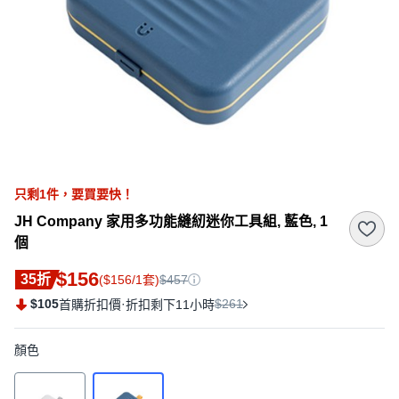
只剩
1
件，
要買要快！
JH Company 家用多功能縫紉迷你工具組, 藍色, 1
個
$156
35折
($156/1套)
$457
$105
·
$261
首購折扣價
折扣剩下11小時
顏色