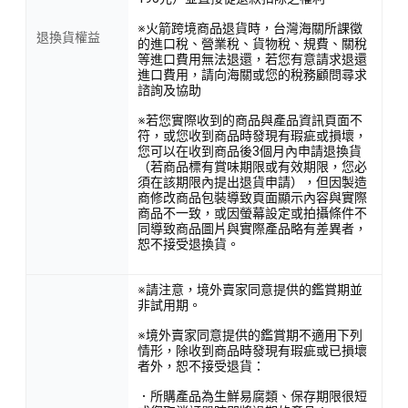
※火箭跨境商品退貨時，台灣海關所課徵
退換貨權益
的進口稅、營業稅、貨物稅、規費、關稅
等進口費用無法退還，若您有意請求退還
進口費用，請向海關或您的稅務顧問尋求
諮詢及協助
※若您實際收到的商品與產品資訊頁面不
符，或您收到商品時發現有瑕疵或損壞，
您可以在收到商品後3個月內申請退換貨
（若商品標有賞味期限或有效期限，您必
須在該期限內提出退貨申請），但因製造
商修改商品包裝導致頁面顯示內容與實際
商品不一致，或因螢幕設定或拍攝條件不
同導致商品圖片與實際產品略有差異者，
恕不接受退換貨。
※請注意，境外賣家同意提供的鑑賞期並
非試用期。
※境外賣家同意提供的鑑賞期不適用下列
情形，除收到商品時發現有瑕疵或已損壞
者外，恕不接受退貨：
．所購產品為生鮮易腐類、保存期限很短