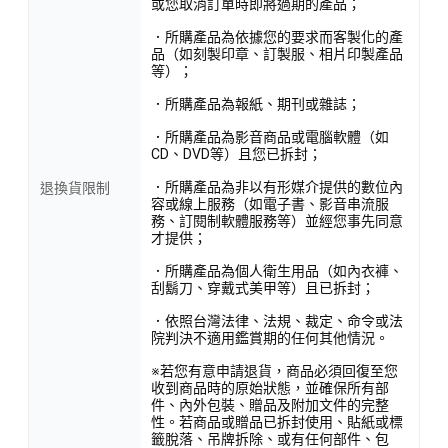
或您取消訂單時即將過期的產品；
．所購產品為依據您的要求而客製化的產
品（如刻製印章、訂製服、相片印製產品
等）；
．所購產品為報紙、期刊或雜誌；
．所購產品為影音商品或電腦軟體（如
CD、DVD等）且您已拆封；
．所購產品為非以有形媒介提供的數位內
退換貨限制
容或線上服務（如電子書、影音串流服
務、訂閱制軟體服務等）並經您事先同意
才提供；
．所購產品為個人衛生用品（如內衣褲、
刮鬍刀、穿戴式美甲等）且已拆封；
．依照台灣法律、法規、裁定、命令或法
院判決不適用鑑賞期的任何其他情況。
※若您有意申請退貨，商品必須回復至您
收到商品時的原始狀態，並確保所有部
件、內外包裝、贈品及附加文件的完整
性。若商品或贈品已拆封使用、貼紙或標
籤脫落、吊牌拆除、或有任何部件、包