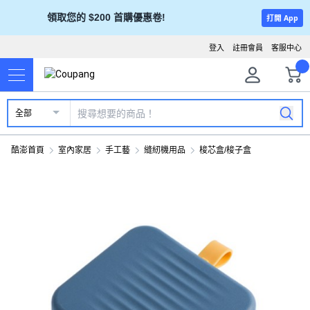
領取您的 $200 首購優惠卷!
打開 App
登入
註冊會員
客服中心
全部
酷澎首頁
室內家居
手工藝
縫紉機用品
梭芯盒/梭子盒