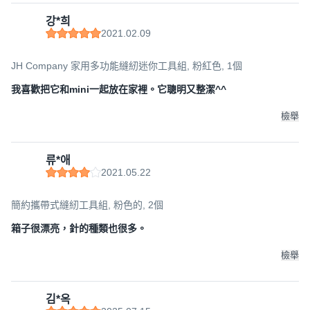
강*희
2021.02.09
JH Company 家用多功能縫紉迷你工具組, 粉紅色, 1個
我喜歡把它和mini一起放在家裡。它聰明又整潔^^
檢舉
류*애
2021.05.22
簡約攜帶式縫紉工具組, 粉色的, 2個
箱子很漂亮，針的種類也很多。
檢舉
김*옥