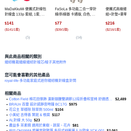
MaDaKkuMi 便攜式針線包
FaSoLa 多功能二合一穿針
便攜式高級縫紉
針線盒 133p 套組, 1套, 04
線/拆線器 卡通版, 白色, 2
組+針墊+豪華手
D(針線盒)
件
色, 1套
141
77
216
$
$
$
(
$141/1套
)
(
$39/1個
)
(
$216/1套
)
(
5
)
(
14
)
(
2
與此商品相關的類別
縫紉機
裁縫線
縫紉針
梭芯/梭子
其他附件
您可能會喜歡的其他產品
royal-life-多功能家庭式迷你縫紉機
針線盒
針筒
相關商品
•
Cotton Field 棉花田傢飾 漢斯頸腰雙調節12段折疊和室椅 舒適透氣 收納
$2,489
•
BRAUn 百靈 設計感靜音時鐘 BC17G
$975
•
花公主 草穩除 除草劑 500ml
$104
•
小美紀 吉得善 葉斑 & 根腐
$117
•
AL針線 大 50g
$23
•
農益多 茶素精 適用於果樹、蔬菜、花卉
$81
•
IRIS OHYAMA 愛麗思歐雅瑪 多段式紓壓單人沙發床 YCK-001
$2,061