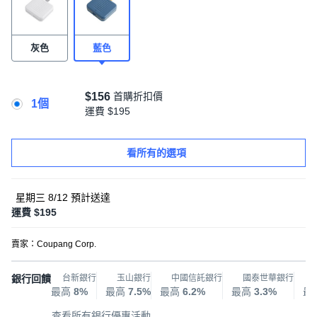
灰色
藍色
$156
首購折扣價
1個
運費
$195
看所有的選項
星期三 8/12
預計送達
運費 $195
賣家：
Coupang Corp.
銀行回饋
台新銀行
玉山銀行
中國信託銀行
國泰世華銀行
最高
8%
最高
7.5%
最高
6.2%
最高
3.3%
最
查看所有銀行優惠活動