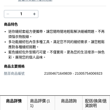
商品特色
迷你縫紉套組方便攜帶，讓您隨時隨地輕鬆解決縫補問題，不再
煩惱衣物脫線。
多功能縫紉包內含多種工具，滿足您不同的縫紉需求，讓您輕鬆
應對各種縫紉挑戰。
藍色縫紉包外型精巧可愛，不僅實用，更為您的生活增添一抹色
彩，展現您的個人品味。
商品主要規格
酷澎商品編號
21004671649839 - 21005754006923
商品詳情
商品評價
(
1
商品諮詢
配送/換貨/退
1
)
貨說明