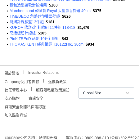
•
麵包造型柔軟滑輪矮凳
$200
•
Marchenmond 韓國製 Royal 大型靜音掛鐘 40cm
$375
•
TIMEDECO 角落迷你雙面壁鐘
$626
•
縫紉針線藤籃13件組
$181
•
KUROMI 酷洛米 針線組 11件組 118418
$1,476
•
高級縫紉針線組
$105
•
PinK TREnD 品創 10色針線組
$43
•
THOMAS KENT 經典掛鐘 T10122H61 30cm
$934
Investor Relations
關於酷澎
Coupang使用者條款
退換貨政策
信任管理中心
顧客隱私權政策通知
Global Site
安心購物
資訊安全
資訊安全及隱私保護認證
加入酷澎商城
公司名稱：酷澎股份有
客服中心：0809-088-810 (免費) / 02-5592-