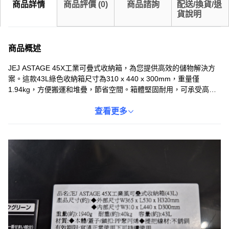
商品詳情
商品評價
(
0
)
商品諮詢
配送/換貨/退
貨說明
商品概述
JEJ ASTAGE 45X工業可疊式收納箱，為您提供高效的儲物解決方
案。這款43L綠色收納箱尺寸為310 x 440 x 300mm，重量僅
1.94kg，方便搬運和堆疊，節省空間。箱體堅固耐用，可承受高達
40kg的重量，適合存放各種物品。無論是整理工具、零件，還是存
放家居雜物，都能輕鬆應對。採用PP聚丙烯材質，確保產品的耐用
查看更多
性和安全性，讓您的物品得到妥善保護。