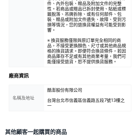
件、內外包裝、贈品及附加文件的完整
性。若商品或贈品已拆封使用、貼紙或標
籤脫落、吊牌拆除、或有任何部件、包
裝、贈品或附加文件遺失、故障、受到污
損等情況，您的退換貨權益有可能受到影
響。
※ 換貨服務僅限與原訂單完全相同的商
品，不接受更換顏色、尺寸或其他商品規
格的換貨請求。即便符合換貨條件，若因
商品庫存不足或有其他商業考量，我們可
能僅接受退貨，恕不提供換貨服務。
廠商資訊
酷澎股份有限公司
名稱及地址
台灣台北市信義區信義路五段7號13樓之
一
其他顧客一起購買的商品