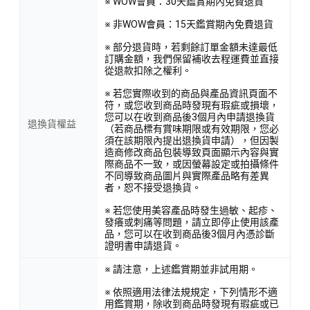
※ WOW會員：30天鑑賞期內免費退貨
※ 非WOW會員：15天鑑賞期內免費退貨
※ 部分退貨時，若剩餘訂單金額未達最低
訂購金額，我們保留補收去程運費並直接
從退款扣除之權利。
※ 若您實際收到的商品與產品資訊頁面不
符，或您收到商品時發現有瑕疵或損壞，
您可以在收到商品後3個月內申請退換貨
退換貨權益
（若商品標有賞味期限或有效期限，您必
須在該期限內提出退換貨申請），但因製
造商修改商品包裝導致頁面顯示內容與實
際商品不一致，或因螢幕設定或拍攝條件
不同導致商品圖片與實際產品略有差異
者，恕不接受退換貨。
※ 若您使用美容產品時發生過敏、起疹、
發癢或刺痛等問題，請立即停止使用該產
品，您可以在收到商品後3個月內憑診斷
證明書申請退貨。
※ 請注意，上述鑑賞期並非試用期。
※ 依照適用法律法規規定，下列情形不適
用鑑賞期，除收到商品時發現有瑕疵或已