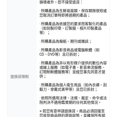
損壞者外，恕不接受退貨：
· 所購產品為生鮮易腐類、保存期限很短或
您取消訂單時即將過期的產品；
· 所購產品為依據您的要求而客製化的產品
（如刻製印章、訂製服、相片印製產品
等）；
· 所購產品為報紙、期刊或雜誌；
· 所購產品為影音商品或電腦軟體（如
CD、DVD等）且已拆封；
· 所購產品為非以有形媒介提供的數位內容
或線上服務（如電子書、影音串流服務、
訂閱制軟體服務等）並經您事先同意才提
供；
退換貨限制
· 所購產品為個人衛生用品（如內衣褲、刮
鬍刀、穿戴式美甲等）且您已拆封；
· 依照所適用法律、法規、裁定、命令或法
院判決不適用鑑賞期的任何其他情況。
※ 若您有意申請退換貨，商品必須回復至
您收到商品時的原始狀態，並確保所有部