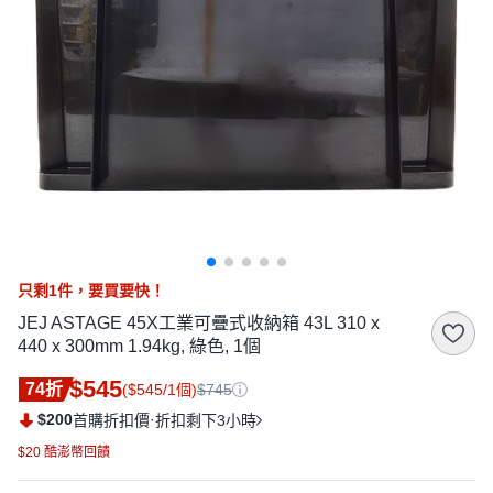
只剩
1
件，
要買要快！
JEJ ASTAGE 45X工業可疊式收納箱 43L 310 x
440 x 300mm 1.94kg, 綠色, 1個
$545
74折
($545/1個)
$745
$200
·
首購折扣價
折扣剩下3小時
$20 酷澎幣回饋