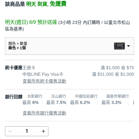
免運費
該商品是
明天 到貨,
明天(週日) 8/9
預計送達
(
3小時 23分
內訂購時
/ 以臺北市松山
區為基準
)
顏色 × 數量
綠色 × 1個
刷卡優惠
王道卡
滿 $1,500 省 $75
中信LINE Pay Visa卡
滿 $31,000 省 $1,000
查看所有刷卡優惠活動
銀行回饋
台新銀行
玉山銀行
中國信託銀行
國泰世華銀行
最高
8%
最高
7.5%
最高
6.2%
最高
3.3%
最
查看所有銀行優惠活動