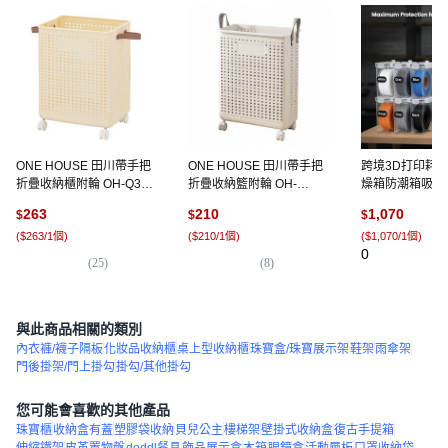
ONE HOUSE 田川帶手把
ONE HOUSE 田川帶手把
跨境3D打印耗
折疊收納櫃附輪 OH-Q315
折疊收納籃附輪 OH-
燥箱防潮箱吸溼
大 50L, 1個, 奶黃色
Q315-B 中 35L, 1個, 純白
視密封存收納儲盒,
263
210
1,070
$
$
$
色
色6個 裝(4L):如
(
$263/1個
)
(
$210/1個
)
(
$1,070/1個
)
0
(
25
)
(
8
)
與此商品相關的類別
內衣褲/襪子隔板
化妝品收納櫃
桌上型收納櫃
珠寶盒/珠寶展示架
鞋架
雨傘架
門後掛架/門上掛勾
掛勾/其他掛勾
您可能會喜歡的其他產品
珠寶櫃
收納盒有蓋
塑膠袋收納
貝兒公主
樓梯架
壁掛式收納盒
復古手提箱
伸縮鐵架
皮革置物盤
doddl餐具
飾品展示盒
木箱
眼鏡盒
活動層板
口罩收納袋