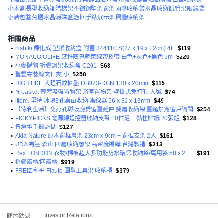
小木盒
長型收納箱
階梯架
不鏽鋼壁架
窗架
雨傘收納袋
水晶收納
試管架
眼鏡袋
小豬包
牆角櫃
水晶消磁盒
籃框
手錶展示架
摺疊收納架
相關商品
•
nishiki 錦化成 塑膠收納盒 附蓋 344110 S(27 x 19 x 12cm) 4L
$119
•
MONACO OLIVE 感性魔鬼氈束線帶膠帶 白色+灰色+黑色 5m
$220
•
小麥購物 折疊鋼架收納盒 C201
$68
•
聖靈寺蕾絲文件夾 小
$258
•
HIGHTIDE 大理石紋圓盤 DB073-DGN 130 x 20mm
$115
•
Nrbasket 輕奢吸盤置物架 浴室置物架 壁掛式免打孔 大號
$74
•
litem. 里特 冰塊3孔桌面收納 集線器 66 x 32 x 13mm
$49
•
【德利生活】免打孔磁吸廚房窗臺延伸 雙層收納架 臺麵加寬窗戶隔闆
$254
•
PICKYPICKS 電源線遙控器收納支架 10件組 + 黏性貼紙 20張組
$128
•
智慧型手機監獄
$127
•
Akia Nature 原木窗框層架 23cm x 9cm + 窗框支架 2入
$161
•
UDA 有達 森山 四層收納層架 高密度編織 台灣製造
$213
•
Rex LONDON 衣物/棉被超大多功能防水環保收納袋/萬用袋 58 x 28 x 48cm 226g 78L
$191
•
摺疊層櫃/四層櫃
$919
•
FREIZ 和平 Flauto 圓型工具架 收納櫃
$379
Investor Relations
關於酷澎