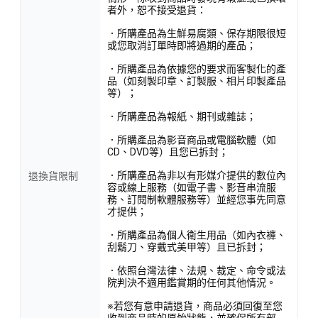
者外，恕不接受退貨：
．所購產品為生鮮易腐類、保存期限很短
或您取消訂單時即將過期的產品；
．所購產品為依據您的要求而客製化的產
品（如刻製印章、訂製服、相片印製產品
等）；
．所購產品為報紙、期刊或雜誌；
．所購產品為影音商品或電腦軟體（如
CD、DVD等）且您已拆封；
．所購產品為非以有形媒介提供的數位內
退換貨限制
容或線上服務（如電子書、影音串流服
務、訂閱制軟體服務等）並經您事先同意
才提供；
．所購產品為個人衛生用品（如內衣褲、
刮鬍刀、穿戴式美甲等）且已拆封；
．依照台灣法律、法規、裁定、命令或法
院判決不適用鑑賞期的任何其他情況。
※若您有意申請退貨，商品必須回復至您
收到商品時的原始狀態，並確保所有部