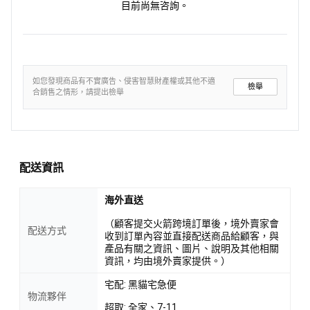
目前尚無咨詢。
如您發現商品有不實廣告、侵害智慧財產權或其他不適
檢舉
合銷售之情形，請提出檢舉
配送資訊
海外直送
（顧客提交火箭跨境訂單後，境外賣家會
配送方式
收到訂單內容並直接配送商品給顧客，與
產品有關之資訊、圖片、說明及其他相關
資訊，均由境外賣家提供。）
宅配: 黑貓宅急便
物流夥伴
超取: 全家、7-11