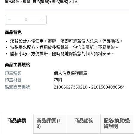
墨水顏色 × 數量
:
白色(筒身)+黑色(墨水) × 1入
商品特色
滾輪設計方便使用，輕輕一滾即可遮蓋個人訊息，保護隱私。
特殊墨水配方，適用於多種紙質，包含塗層紙，不易暈染。
體積小巧，方便攜帶，隨時隨地保護您的個人資料安全。
商品主要規格
印章種類
個人信息保護圖章
印章材質
塑料
酷澎商品編號
21006627350210 - 21015094080584
商品詳情
商品評價
(
1
商品諮詢
配送/換貨/退
3
)
貨說明