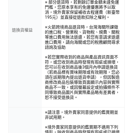
※ 部分退貨時，若剩餘訂單金額未達免運
門檻，您原本享有的免運優惠將予以取
消，境外賣家保留補收去程運費（新臺幣
195元）並直接從退款扣除之權利。
※火箭跨境商品退貨時，台灣海關所課徵
退換貨權益
的進口稅、營業稅、貨物稅、規費、關稅
等進口費用無法退還，若您有意請求退還
進口費用，請向海關或您的稅務顧問尋求
諮詢及協助
※若您實際收到的商品與產品資訊頁面不
符，或您收到商品時發現有瑕疵或損壞，
您可以在收到商品後3個月內申請退換貨
（若商品標有賞味期限或有效期限，您必
須在該期限內提出退貨申請），但因製造
商修改商品包裝導致頁面顯示內容與實際
商品不一致，或因螢幕設定或拍攝條件不
同導致商品圖片與實際產品略有差異者，
恕不接受退換貨。
※請注意，境外賣家同意提供的鑑賞期並
非試用期。
※境外賣家同意提供的鑑賞期不適用下列
情形，除收到商品時發現有瑕疵或已損壞