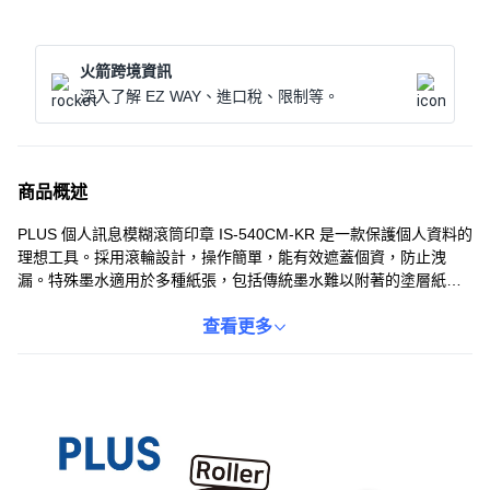
火箭跨境資訊
深入了解 EZ WAY、進口稅、限制等。
商品概述
PLUS 個人訊息模糊滾筒印章 IS-540CM-KR 是一款保護個人資料的
理想工具。採用滾輪設計，操作簡單，能有效遮蓋個資，防止洩
漏。特殊墨水適用於多種紙張，包括傳統墨水難以附著的塗層紙。
體積輕巧，方便隨身攜帶，隨時隨地保護您的隱私安全。丟棄文件
前，使用此印章滾動遮蓋，讓您安心無憂。
查看更多