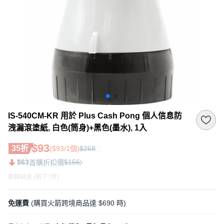
IS-540CM-KR 用於 Plus Cash Pong 個人信息防
洩漏滾塗紙, 白色(筒身)+黑色(墨水), 1入
$93
35折
($93/1個)
$268
$63
$156
首購折扣價
即將缺貨 (剩下7件)
免運費
(購買火箭跨境商品達 $690 時)