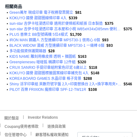
相關商品
•
Green萬年 現成印章 電子稅務發票開立
$81
•
KOKUYO 國譽 甜甜圈線條印章 4入
$339
•
sun-star 吉伊卡哇浸透印章 適用於便條紙和紙張 日本製造
$375
•
sun-star 吉伊卡哇浸透印章 古本屋和小桃 W85xH34xD85mm 便利貼/便條紙/紙張上打印圖案
$375
•
PLUS 普樂士 BB型號碼機 5位4樣式
$1,700
•
IRON MAN 鋼鐵人 方型連續印章 MPST30-1 很用心 6個
$93
•
BLACK WIDOW 漫威 方型連續印章 MPST30-1 一級棒 6個
$93
•
多功能個資保護開箱器
$28
•
KIDS NAME 雕刻用橡皮擦 透明 + 描圖紙
$163
•
Greenpieneseu 碰碰狐 稱讚印章 12件組
$320
•
CRUX SANRIO 手提印章組附紫色印泥 6歲以上
$118
•
KOKUYO 國譽 甜甜圈標籤圖案線印章補充包 4入
$148
•
KOREA BOARD GAMES 水晶印章 格子背景
$288
•
Shiny 活字印章組 英數符號字盤 2入+印面替換台 2入+換字專用夾+印台 隨機出貨+印章握柄 S-884
$546
•
PILOT 百樂 FRIXION 魔擦印章 SPF-12-TW11R
$108
Investor Relations
關於酷澎
Coupang使用者條款
退換貨政策
信任管理中心
顧客隱私權政策通知