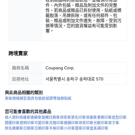
件、內外包裝、贈品及附加文件的完整
性。若商品或贈品已拆封使用、貼紙或標
籤脫落、吊牌拆除、或有任何部件、包
裝、贈品或附加文件遺失、故障、受到污
損等情況，您的退貨權益有可能受到影
響。
跨境賣家
廠商名稱
Coupang Corp.
註冊地址
서울특별시 송파구 송파대로 570
與此商品相關的類別
串珠
微縮模型
面具
包裝紙
紙膠帶
裝飾貼紙
您可能會喜歡的其他產品
個人資料保護章
連續章
旋轉日期章
保密章
簽名印章
保護章
事務印章
造型印章
開運印章
透明印章
可愛印章
月曆印章
連續印章
保密印章
光敏印章
原子章
姓名連續章
日期章
日期印章
手帳印章
小印章
圖章
印章盒
亂碼印章