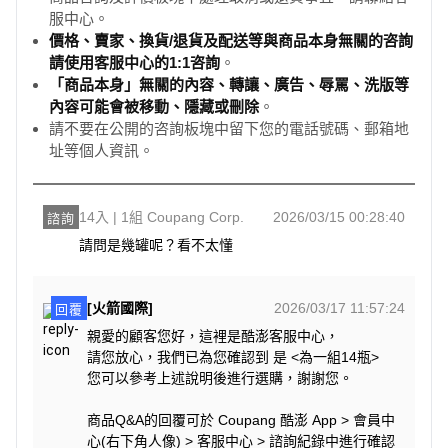
服中心。
價格、賣家、換貨/退貨及配送等與商品本身無關的咨詢
請使用客服中心的1:1咨詢
。
「商品本身」無關的內容、轉讓、廣告、辱罵、洗版等
內容可能會被移動、隱藏或刪除
。
請不要在公開的咨詢板塊中留下您的電話號碼、郵箱地
址等個人資訊。
14入 | 1組 Coupang Corp.
2026/03/15 00:28:40
諮詢
請問是幾罐呢？看不太懂
[火箭國際]
2026/03/17 11:57:24
回覆
親愛的顧客您好，這裡是酷澎客服中心，
請您放心，我們已為您確認到 是 <為一組14瓶>
您可以參考上述說明後進行選購，謝謝您。
商品Q&A的回覆可於 Coupang 酷澎 App > 會員中
心(右下角人像) > 客服中心 > 諮詢紀錄中進行確認