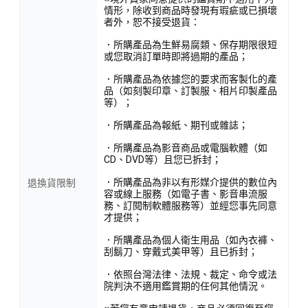
情形，除收到商品時發現有瑕疵或已損壞
者外，恕不接受退貨：
．所購產品為生鮮易腐類、保存期限很短
或您取消訂單時即將過期的產品；
．所購產品為依據您的要求而客製化的產
品（如刻製印章、訂製服、相片印製產品
等）；
．所購產品為報紙、期刊或雜誌；
．所購產品為影音商品或電腦軟體（如
CD、DVD等）且您已拆封；
．所購產品為非以有形媒介提供的數位內
退換貨限制
容或線上服務（如電子書、影音串流服
務、訂閱制軟體服務等）並經您事先同意
才提供；
．所購產品為個人衛生用品（如內衣褲、
刮鬍刀、穿戴式美甲等）且已拆封；
．依照台灣法律、法規、裁定、命令或法
院判決不適用鑑賞期的任何其他情況。