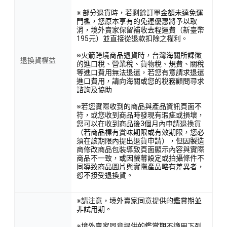
※ 部分退貨時，若剩餘訂單金額未達免運
門檻，您原本享有的免運優惠將予以取
消，境外賣家保留補收去程運費（新臺幣
195元）並直接從退款扣除之權利。
※火箭跨境商品退貨時，台灣海關所課徵
退換貨權益
的進口稅、營業稅、貨物稅、規費、關稅
等進口費用無法退還，若您有意請求退還
進口費用，請向海關或您的稅務顧問尋求
諮詢及協助
※若您實際收到的商品與產品資訊頁面不
符，或您收到商品時發現有瑕疵或損壞，
您可以在收到商品後3個月內申請退換貨
（若商品標有賞味期限或有效期限，您必
須在該期限內提出退貨申請），但因製造
商修改商品包裝導致頁面顯示內容與實際
商品不一致，或因螢幕設定或拍攝條件不
同導致商品圖片與實際產品略有差異者，
恕不接受退換貨。
※請注意，境外賣家同意提供的鑑賞期並
非試用期。
※境外賣家同意提供的鑑賞期不適用下列