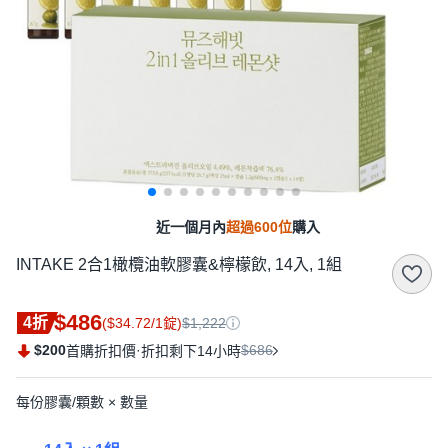
近一個月內
超過600位
購入
INTAKE 2合1橄欖油軟膠囊&檸檬飲, 14入, 1組
$486
4折
($34.72/1錠)
$1,222
$200
·
$686
首購折扣價
折扣剩下14小時
每份膠囊/顆數 × 數量