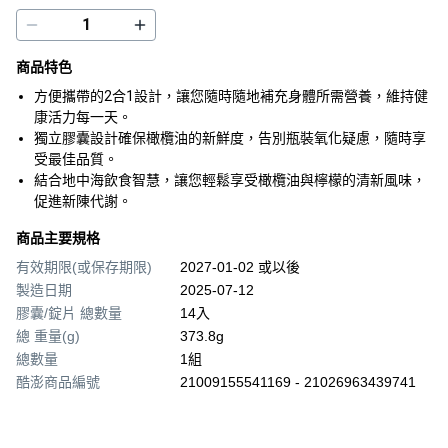
商品特色
方便攜帶的2合1設計，讓您隨時隨地補充身體所需營養，維持健
康活力每一天。
獨立膠囊設計確保橄欖油的新鮮度，告別瓶裝氧化疑慮，隨時享
受最佳品質。
結合地中海飲食智慧，讓您輕鬆享受橄欖油與檸檬的清新風味，
促進新陳代謝。
商品主要規格
有效期限(或保存期限)
2027-01-02 或以後
製造日期
2025-07-12
膠囊/錠片 總數量
14入
總 重量(g)
373.8g
總數量
1組
酷澎商品編號
21009155541169 - 21026963439741