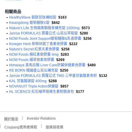
相關商品
•
HealthyWave 穀胱甘肽補給錠
$163
•
Kwangdong 葡萄糖胺X錠
$842
•
Nature's Life 生物類黃酮膳食補充錠 1000mg
$573
•
Jarrow FORMULAS 賈羅公式 山苦瓜萃取錠
$280
•
NOW Foods Joint Support葡萄糖胺&乳香膠囊
$256
•
Kroeger Herb 新鮮研磨丁香素食膠囊
$222
•
Nature's Secret 紅景天素食膠囊
$258
•
NOW Foods 蝦紅素軟膠囊 4mg
$283
•
NOW Foods 纈草根素食膠囊
$269
•
Himalaya 喜馬拉雅 Liver Care肝臟保健素食膠囊
$480
•
RE BORN 韓國產山苦瓜補充錠
$250
•
Jarrow FORMULAS 賈羅公式 TMG 三甲基甘氨酸素食粉
$132
•
KAL 甘氨酸鎂錠 400mg
$288
•
NOVANUIT Triple Action保健錠
$857
•
HL SCIENCE 紅石榴萃取維生素粉隨身包
$177
Investor Relations
關於酷澎
Coupang使用者條款
退換貨政策