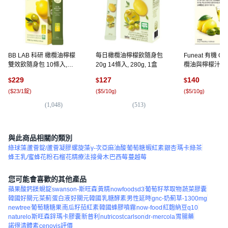
BB LAB 科研 橄欖油檸檬
每日橄欖油檸檬飲隨身包
Funeat 有機 Oll
雙效飲隨身包 10條入,
20g 14條入, 280g, 1盒
欖油與檸檬汁 14入
200g, 1盒
1個
229
127
140
$
$
$
(
$23/1錠
)
(
$5/10g
)
(
$5/10g
)
(
1,048
)
(
513
)
(
4
與此商品相關的類別
綠球藻
蘆薈錠/蘆薈凝膠
螺旋藻
γ-次亞麻油酸
葡萄糖
蝦紅素
銀杏
瑪卡
綠茶
蜂王乳/蜜蜂花粉
石榴
花精療法
接骨木
巴西莓
蔓越莓
您可能會喜歡的其他產品
蘋果酸鈣鎂
蜆錠
swanson-斯旺森
黃精
nowfoodsd3
葡萄籽萃取物
蔬菜膠囊
韓國好關元
菜薊
蛋白液
好關元韓國
乳糖酵素
男性延時
gnc-奶薊草-1300mg
newtree
葡萄糖糖果
南瓜籽茄紅素
韓國蜂膠噴霧
now-food
紅麴納豆q10
naturelo
斯旺森鋅
瑪卡膠囊
新普利
nutricost
carlson
dr-mercola
胃腸藥
諾得清體素
cenovis評價