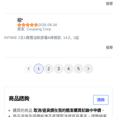
檢舉
招*
2026.08.04
賣家: Coupang Corp.
INTAKE 2合1橄欖油軟膠囊&檸檬飲, 14入, 1組
檢舉
1
2
3
4
5
商品諮詢
諮詢
購買的商品
取消/退貨請在我的酷澎購買記錄中申請
。
商品咨詢及評價板塊不處理取消或退貨事宜，請聯絡客