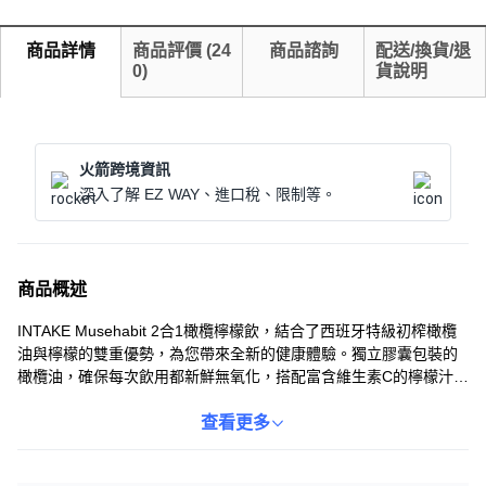
商品詳情
商品評價
(
24
商品諮詢
配送/換貨/退
0
)
貨說明
火箭跨境資訊
深入了解 EZ WAY、進口稅、限制等。
商品概述
INTAKE Musehabit 2合1橄欖檸檬飲，結合了西班牙特級初榨橄欖
油與檸檬的雙重優勢，為您帶來全新的健康體驗。獨立膠囊包裝的
橄欖油，確保每次飲用都新鮮無氧化，搭配富含維生素C的檸檬汁，
口感清新，幫助促進新陳代謝。這款產品方便攜帶，讓您隨時隨地
都能輕鬆補充所需營養，維持身體健康與活力。告別繁瑣的瓶瓶罐
查看更多
罐，一瓶在手，健康帶著走。每天一瓶，讓您由內而外散發健康光
彩。