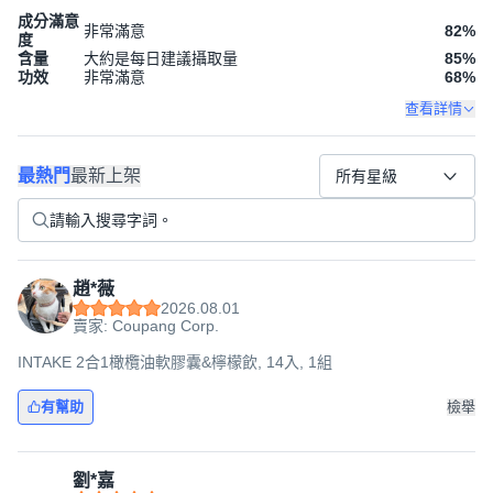
成分滿意
非常滿意
82
%
度
含量
大約是每日建議攝取量
85
%
功效
非常滿意
68
%
查看詳情
最熱門
最新上架
所有星級
趙*薇
2026.08.01
賣家: Coupang Corp.
INTAKE 2合1橄欖油軟膠囊&檸檬飲, 14入, 1組
有幫助
檢舉
劉*嘉