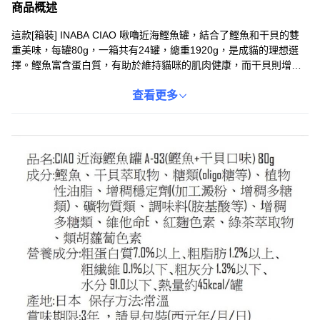
商品概述
這款[箱裝] INABA CIAO 啾嚕近海鰹魚罐，結合了鰹魚和干貝的雙
重美味，每罐80g，一箱共有24罐，總重1920g，是成貓的理想選
擇。鰹魚富含蛋白質，有助於維持貓咪的肌肉健康，而干貝則增添
了獨特的風味，讓貓咪愛不釋手。這款濕糧不僅美味可口，還能補
充貓咪所需的水分，有助於維持泌尿系統的健康。獨立包裝方便餵
查看更多
食，確保每次都能提供新鮮美味的餐點。讓您的愛貓享受來自海洋
的美味饗宴，同時補充營養，保持健康活力。