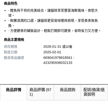
商品特色
- 鰹魚與干貝的完美結合，讓貓咪享受豐富海鮮風味，食慾大
增。
- 軟嫩濕潤的口感，讓貓咪更容易咀嚼與吞嚥，享受美食無負
擔。
- 方便餵食的罐裝設計，輕鬆打開即可餵食，省時省力又方便。
商品主要規格
保存期限
2028-01-31 或以後
製造日期
2025-02-01
酷澎商品編號
669041978818561 -
423290938032133
商品詳情
商品評價
(
97
商品諮詢
配送/換貨/退
1
)
貨說明