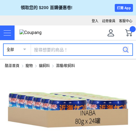
領取您的 $200 首購優惠卷!
打開 App
登入
註冊會員
客服中心
全部
酷澎首頁
寵物
貓飼料
濕糧/軟飼料