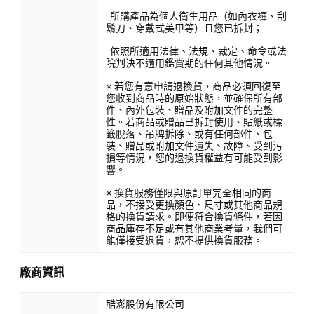
· 所購產品為個人衛生用品（如內衣褲、刮
鬍刀、穿戴式美甲等）且您已拆封；
· 依照所適用法律、法規、裁定、命令或法
院判決不適用鑑賞期的任何其他情況。
※ 若您有意申請退換貨，商品必須回復至
您收到商品時的原始狀態，並確保所有部
件、內外包裝、贈品及附加文件的完整
性。若商品或贈品已拆封使用、貼紙或標
籤脫落、吊牌拆除、或有任何部件、包
裝、贈品或附加文件遺失、故障、受到污
損等情況，您的退換貨權益有可能受到影
響。
※ 換貨服務僅限與原訂單完全相同的商
品，不接受更換顏色、尺寸或其他商品規
格的換貨請求。即便符合換貨條件，若因
商品庫存不足或有其他商業考量，我們可
能僅接受退貨，恕不提供換貨服務。
廠商資訊
酷澎股份有限公司