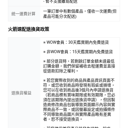
- 暫不支援離島配送
一筆訂單中有數個產品，僅收一次運費(但
統一運費計算
產品可能分次配送)
火箭速配退換貨政策
※ WOW會員：30天鑑賞期內免費退貨
※ 非WOW會員：15天鑑賞期內免費退貨
※ 部分退貨時，若剩餘訂單金額未達最低
訂購金額，我們保留補收去程運費並直接
從退款扣除之權利。
※ 若您實際收到的商品與產品資訊頁面不
符，或您收到商品時發現有瑕疵或損壞，
您可以在收到商品後3個月內申請退換貨
退換貨權益
（若商品標有賞味期限或有效期限，您必
須在該期限內提出退換貨申請），但因製
造商修改商品包裝導致頁面顯示內容與實
際商品不一致，或因螢幕設定或拍攝條件
不同導致商品圖片與實際產品略有差異
者，恕不接受退換貨。