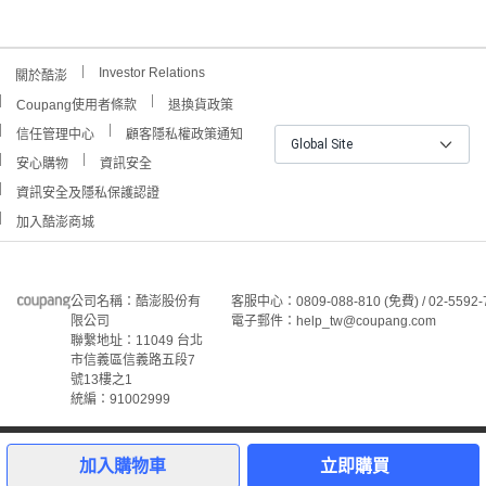
Investor Relations
關於酷澎
Coupang使用者條款
退換貨政策
信任管理中心
顧客隱私權政策通知
Global Site
安心購物
資訊安全
資訊安全及隱私保護認證
加入酷澎商城
公司名稱：酷澎股份有
客服中心：0809-088-810 (免費) / 02-5592-
限公司
電子郵件：help_tw@coupang.com
聯繫地址：11049 台北
市信義區信義路五段7
號13樓之1
統編：91002999
©Coupang Taiwan Co., Ltd. 保留所有權利。
本網站上顯示的所有商標、標誌和服務標誌均為酷澎股份有
加入購物車
立即購買
限公司和/或其在美國和其他國家/地區註冊之關聯公司之所
屬財產。