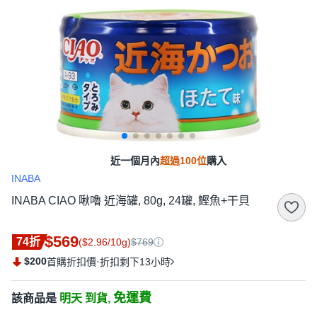
近一個月內
超過100位
購入
INABA
INABA CIAO 啾嚕 近海罐, 80g, 24罐, 鰹魚+干貝
$569
74折
($2.96/10g)
$769
$200
·
首購折扣價
折扣剩下13小時
免運費
該商品是
明天 到貨,