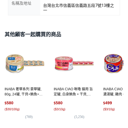
名稱及地址
台灣台北市信義區信義路五段7號13樓之
一
其他顧客一起購買的商品
INABA 奢華系列 豪華罐,
INABA CIAO 啾嚕 貓用 旨
INABA CIAO 
80g, 24罐, 干貝+鮪魚+雞
定罐, 白身鮪魚 + 干貝,
濃湯罐, 雞肉 + 
肉
85g, 24罐
貝, 80g, 24罐
580
580
499
$
$
$
(
$30/100g
)
(
$3/10g
)
(
$3/10g
)
(
769
)
(
5,256
)
(
1,