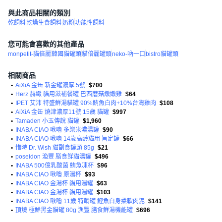
與此商品相關的類別
乾飼料
乾燥生食飼料
奶粉
功能性飼料
您可能會喜歡的其他產品
monpetit-貓倍麗
韓國貓罐頭
貓倍麗罐頭
neko-吶一口
bistro貓罐頭
相關商品
•
AiXiA 金缶 新金罐濃厚 5號
$700
•
Herz 赫緻 貓用滋補餐罐 巴西蘑菇燉嫩雞
$64
•
IPET 艾沛 特盛鮮湯貓罐 90%鮪魚白肉+10%台灣雞肉
$108
•
AiXiA 金缶 燒津濃厚11號 15歲 貓罐
$997
•
Tamaden 小玉傳說 貓罐
$1,960
•
INABA CIAO 啾嚕 多樂米濃湯罐
$90
•
INABA CIAO 啾嚕 14歲高齡貓用 旨定罐
$66
•
惜時 Dr. Wish 貓副食罐頭 85g
$21
•
poseidon 漁豐 膳食鮮貓湯罐
$496
•
INABA 500億乳酸菌 鮪魚凍杯
$96
•
INABA CIAO 啾嚕 原湯杯
$93
•
INABA CIAO 金湯杯 貓用湯罐
$63
•
INABA CIAO 金湯杯 貓用湯罐
$103
•
INABA CIAO 啾嚕 11歲 特齡罐 鰹魚白身柔軟肉泥
$141
•
頂燒 極鮮黑金貓罐 80g 漁豐 膳食鮮湯機能罐
$696