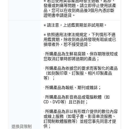
※ 若您使用美容產品時發生過敏、起疹、
發癢或刺痛等問題，請立即停止使用該產
品，您可以在收到商品後3個月內憑診斷
證明書申請退貨。
※ 請注意，上述鑑賞期並非試用期。
※ 依照適用法律法規規定，下列情形不適
用鑑賞期，除收到商品時發現有瑕疵或已
損壞者外，恕不接受退貨：
· 所購產品為生鮮易腐類、保存期限很短或
您取消訂單時即將過期的產品；
· 所購產品為依據您的要求而客製化的產品
（如刻製印章、訂製服、相片印製產品
等）；
· 所購產品為報紙、期刊或雜誌；
· 所購產品為影音商品或電腦軟體（如
CD、DVD等）且已拆封；
· 所購產品為非以有形媒介提供的數位內容
或線上服務（如電子書、影音串流服務、
訂閱制軟體服務等）並經您事先同意才提
供；
退換貨限制