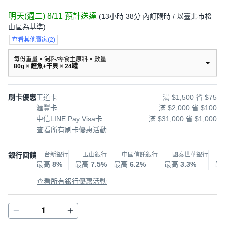
明天(週二) 8/11
預計送達
(
13小時 38分
內訂購時
/ 以臺北市松
山區為基準
)
查看其他賣家
(
2
)
每份重量 × 飼料/零食主原料 × 數量
80g × 鰹魚+干貝 × 24罐
刷卡優惠
王道卡
滿 $1,500 省 $75
滙豐卡
滿 $2,000 省 $100
中信LINE Pay Visa卡
滿 $31,000 省 $1,000
查看所有刷卡優惠活動
銀行回饋
台新銀行
玉山銀行
中國信託銀行
國泰世華銀行
最高
8%
最高
7.5%
最高
6.2%
最高
3.3%
最
查看所有銀行優惠活動