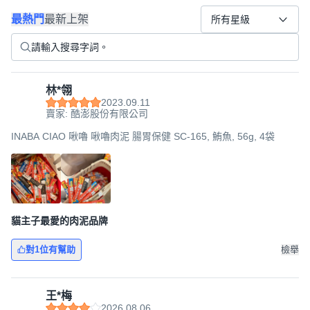
最熱門
最新上架
所有星級
林*翎
2023.09.11
賣家: 酷澎股份有限公司
INABA CIAO 啾嚕 啾嚕肉泥 腸胃保健 SC-165, 鮪魚, 56g, 4袋
貓主子最愛的肉泥品牌
對1位有幫助
檢舉
王*梅
2026.08.06