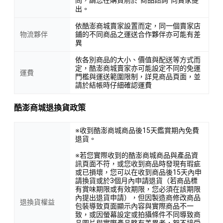
出。
依酷澎商城賣家設置而定，同一個賣家店
物流夥伴
鋪的不同商品之運送合作夥伴亦可能有差
異
依各別商品的大小、價值與配送等方式而
定，酷澎商城賣家亦可能設定不同的免運
運費
門檻與運送範圍限制，詳見商品頁面，並
請於結帳時仔細確認運費
酷澎商城退換貨政策
※收到酷澎商城商品後15天鑑賞期內免費
退貨。
※若您實際收到的酷澎商城商品與產品資
訊頁面不符，或您收到商品時發現有瑕疵
或已損壞，您可以在收到商品後15天內申
請換貨或於3個月內申請退貨（若商品標
有賞味期限或有效期限，您必須在該期限
內提出退貨申請），但因製造商修改商品
退換貨權益
包裝導致頁面顯示內容與實際商品不一
致，或因螢幕設定或拍攝條件不同導致商
品圖片與實際產品略有差異者，恕不接受