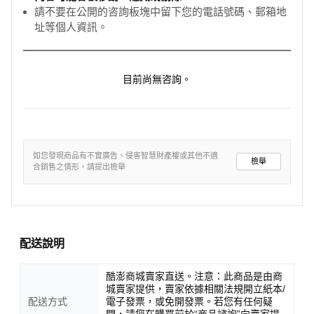
請不要在公開的咨詢板塊中留下您的電話號碼、郵箱地
址等個人資訊。
目前尚無咨詢。
如您發現商品有不實廣告、侵害智慧財產權或其他不適
檢舉
合銷售之情形，請提出檢舉
配送說明
酷澎商城賣家直送。注意：此商品是由商
城賣家提供，賣家依據相關法規開立紙本/
配送方式
電子發票，或免開發票。若您有任何疑
問，請您在購買前於“商品諮詢”向賣家提