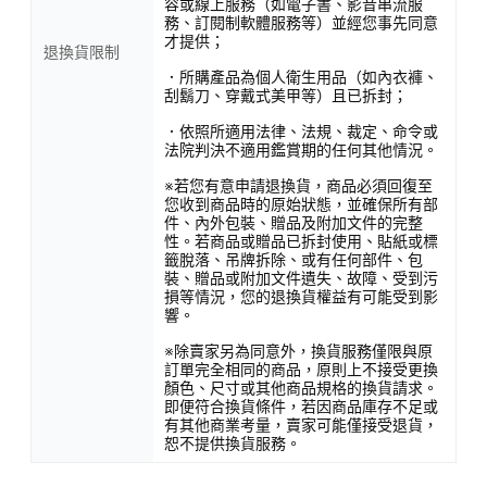
容或線上服務（如電子書、影音串流服
務、訂閱制軟體服務等）並經您事先同意
才提供；
退換貨限制
．所購產品為個人衛生用品（如內衣褲、
刮鬍刀、穿戴式美甲等）且已拆封；
．依照所適用法律、法規、裁定、命令或
法院判決不適用鑑賞期的任何其他情況。
※若您有意申請退換貨，商品必須回復至
您收到商品時的原始狀態，並確保所有部
件、內外包裝、贈品及附加文件的完整
性。若商品或贈品已拆封使用、貼紙或標
籤脫落、吊牌拆除、或有任何部件、包
裝、贈品或附加文件遺失、故障、受到污
損等情況，您的退換貨權益有可能受到影
響。
※除賣家另為同意外，換貨服務僅限與原
訂單完全相同的商品，原則上不接受更換
顏色、尺寸或其他商品規格的換貨請求。
即便符合換貨條件，若因商品庫存不足或
有其他商業考量，賣家可能僅接受退貨，
恕不提供換貨服務。