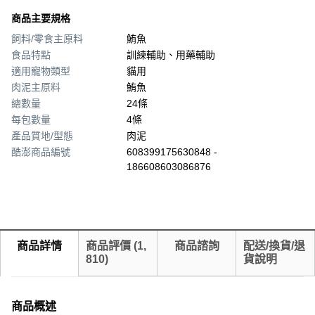
商品主要規格
飼料/零食主原料
鮪魚
食品特點
訓練輔助、用藥輔助
適用寵物類型
貓用
肉泥主原料
鮪魚
總數量
24條
每包數量
4條
產品質地/型態
肉泥
酷澎商品編號
608399175630848 -
186608603086876
商品詳情
商品評價
(
1,
商品諮詢
配送/換貨/退
810
)
貨說明
商品概述