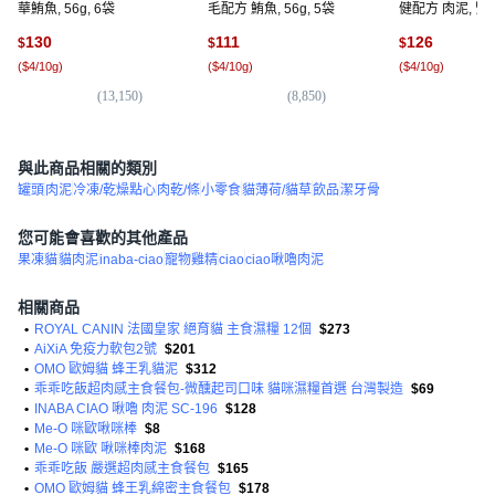
華鮪魚, 56g, 6袋
毛配方 鮪魚, 56g, 5袋
健配方 肉泥, 
雞肉, 56g, 6袋
130
111
126
$
$
$
(
$4/10g
)
(
$4/10g
)
(
$4/10g
)
(
13,150
)
(
8,850
)
(
1,
與此商品相關的類別
罐頭
肉泥
冷凍/乾燥點心
肉乾/條
小零食
貓薄荷/貓草
飲品
潔牙骨
您可能會喜歡的其他產品
果凍貓
貓肉泥
inaba-ciao
寵物雞精
ciao
ciao啾嚕肉泥
相關商品
•
ROYAL CANIN 法國皇家 絕育貓 主食濕糧 12個
$273
•
AiXiA 免疫力軟包2號
$201
•
OMO 歐姆貓 蜂王乳貓泥
$312
•
乖乖吃飯超肉感主食餐包-微醺起司口味 貓咪濕糧首選 台灣製造
$69
•
INABA CIAO 啾嚕 肉泥 SC-196
$128
•
Me-O 咪歐啾咪棒
$8
•
Me-O 咪歐 啾咪棒肉泥
$168
•
乖乖吃飯 嚴選超肉感主食餐包
$165
•
OMO 歐姆貓 蜂王乳綿密主食餐包
$178