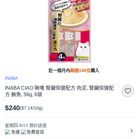
近一個月內
超過100位
購入
INABA
INABA CIAO 啾嚕 腎臟保健配方 肉泥, 腎臟保健配
方 鮪魚, 56g, 6袋
$240
($7.14/10g)
星期四 8/13
預計送達
免運
免費退貨