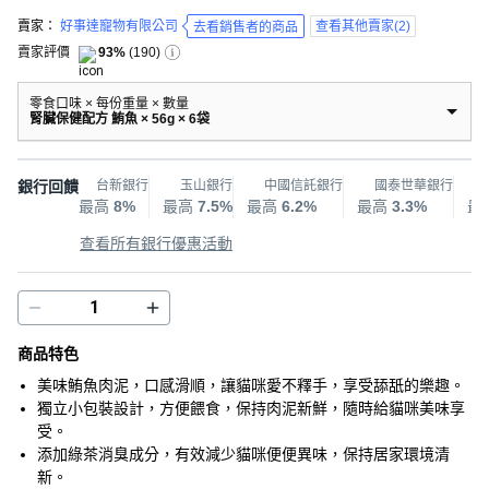
賣家：
好事達寵物有限公司
查看其他賣家
(
2
)
去看銷售者的商品
賣家評價
93%
(
190
)
零食口味 × 每份重量 × 數量
腎臟保健配方 鮪魚 × 56g × 6袋
銀行回饋
台新銀行
玉山銀行
中國信託銀行
國泰世華銀行
最高
8%
最高
7.5%
最高
6.2%
最高
3.3%
最
查看所有銀行優惠活動
商品特色
美味鮪魚肉泥，口感滑順，讓貓咪愛不釋手，享受舔舐的樂趣。
獨立小包裝設計，方便餵食，保持肉泥新鮮，隨時給貓咪美味享
受。
添加綠茶消臭成分，有效減少貓咪便便異味，保持居家環境清
新。