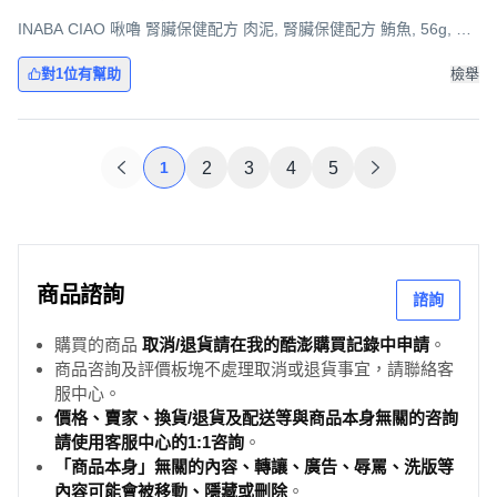
INABA CIAO 啾嚕 腎臟保健配方 肉泥, 腎臟保健配方 鮪魚, 56g, 6
袋
對1位有幫助
檢舉
1
2
3
4
5
商品諮詢
諮詢
購買的商品
取消/退貨請在我的酷澎購買記錄中申請
。
商品咨詢及評價板塊不處理取消或退貨事宜，請聯絡客
服中心。
價格、賣家、換貨/退貨及配送等與商品本身無關的咨詢
請使用客服中心的1:1咨詢
。
「商品本身」無關的內容、轉讓、廣告、辱罵、洗版等
內容可能會被移動、隱藏或刪除
。