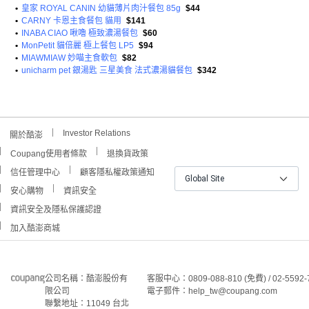
•
皇家 ROYAL CANIN 幼貓薄片肉汁餐包 85g
$44
•
CARNY 卡恩主食餐包 貓用
$141
•
INABA CIAO 啾嚕 極致濃湯餐包
$60
•
MonPetit 貓倍麗 極上餐包 LP5
$94
•
MIAWMIAW 妙喵主食軟包
$82
•
unicharm pet 銀湯匙 三星美食 法式濃湯貓餐包
$342
Investor Relations
關於酷澎
Coupang使用者條款
退換貨政策
信任管理中心
顧客隱私權政策通知
Global Site
安心購物
資訊安全
資訊安全及隱私保護認證
加入酷澎商城
公司名稱：酷澎股份有
客服中心：0809-088-810 (免費) / 02-5592-
限公司
電子郵件：help_tw@coupang.com
聯繫地址：11049 台北