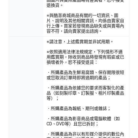
退換貨。
※與酷澎商城商品有關的一切資訊、圖
片、說明及其他相關資訊，均係由賣家自
行上傳。買家若發現商品缺失或與賣場內
容不符，請向賣家提出諮詢。
※請注意，上述鑑賞期並非試用期。
※依照適用法律法規規定，下列情形不適
用鑑賞期，除收到商品時發現有瑕疵或已
損壞者外，恕不接受退貨：
．所購產品為生鮮易腐類、保存期限很短
或您取消訂單時即將過期的產品；
．所購產品為依據您的要求而客製化的產
品（如刻製印章、訂製服、相片印製產品
等）；
．所購產品為報紙、期刊或雜誌；
．所購產品為影音商品或電腦軟體（如
CD、DVD等）且您已拆封；
．所購產品為非以有形媒介提供的數位內