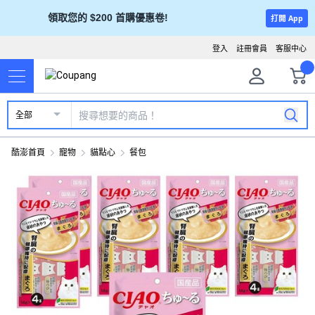
領取您的 $200 首購優惠卷!
打開 App
登入
註冊會員
客服中心
全部
酷澎首頁
寵物
貓點心
餐包