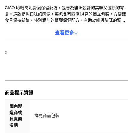
CIAO 啾嚕肉泥腎臟保健配方，是專為貓咪設計的美味又健康的零
食。這款鮪魚口味的肉泥，每包含有四條14克的獨立包裝，方便餵
食且保持新鮮。特別添加的腎臟保健配方，有助於維護貓咪的腎臟
健康，讓您在給予愛貓獎勵的同時，也能照顧牠們的健康。無論是
全齡貓或體型在10公斤以下的貓咪，都能享受這款美味又營養的肉
查看更多
泥。獨立包裝設計，方便攜帶和餵食，隨時隨地都能給予愛貓美味
的獎勵。
0
商品標示資訊
國內製
造商或
詳見商品包裝
負責商
名稱