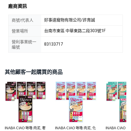
廠商資訊
好事達寵物有限公司/許育誠
商號/代表人
台南市東區 中華東路二段303號1F
營業場所
營利事業統一
83133717
編號
其他顧客一起購買的商品
INABA CIAO 啾嚕 肉泥, 奢
INABA CIAO 啾嚕 肉泥, 化
INABA CIAO 