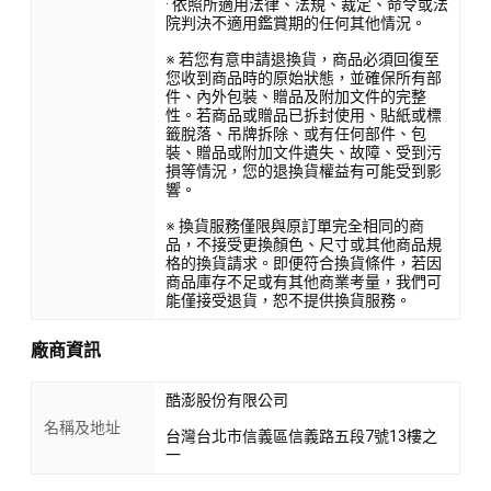
· 依照所適用法律、法規、裁定、命令或法
院判決不適用鑑賞期的任何其他情況。
※ 若您有意申請退換貨，商品必須回復至
您收到商品時的原始狀態，並確保所有部
件、內外包裝、贈品及附加文件的完整
性。若商品或贈品已拆封使用、貼紙或標
籤脫落、吊牌拆除、或有任何部件、包
裝、贈品或附加文件遺失、故障、受到污
損等情況，您的退換貨權益有可能受到影
響。
※ 換貨服務僅限與原訂單完全相同的商
品，不接受更換顏色、尺寸或其他商品規
格的換貨請求。即便符合換貨條件，若因
商品庫存不足或有其他商業考量，我們可
能僅接受退貨，恕不提供換貨服務。
廠商資訊
酷澎股份有限公司
名稱及地址
台灣台北市信義區信義路五段7號13樓之
一