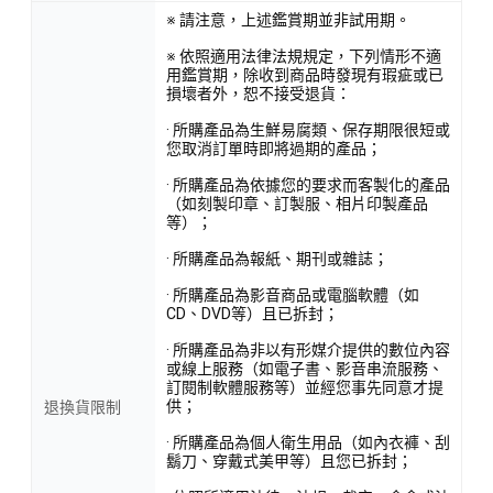
※ 請注意，上述鑑賞期並非試用期。
※ 依照適用法律法規規定，下列情形不適
用鑑賞期，除收到商品時發現有瑕疵或已
損壞者外，恕不接受退貨：
· 所購產品為生鮮易腐類、保存期限很短或
您取消訂單時即將過期的產品；
· 所購產品為依據您的要求而客製化的產品
（如刻製印章、訂製服、相片印製產品
等）；
· 所購產品為報紙、期刊或雜誌；
· 所購產品為影音商品或電腦軟體（如
CD、DVD等）且已拆封；
· 所購產品為非以有形媒介提供的數位內容
或線上服務（如電子書、影音串流服務、
訂閱制軟體服務等）並經您事先同意才提
供；
退換貨限制
· 所購產品為個人衛生用品（如內衣褲、刮
鬍刀、穿戴式美甲等）且您已拆封；