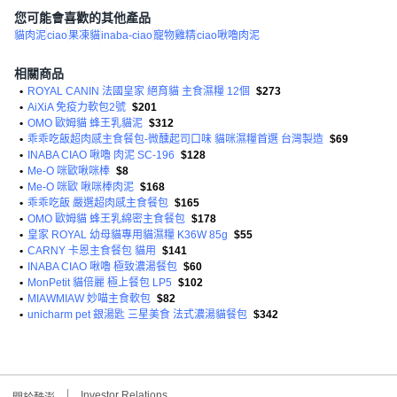
您可能會喜歡的其他產品
貓肉泥
ciao
果凍貓
inaba-ciao
寵物雞精
ciao啾嚕肉泥
相關商品
•
ROYAL CANIN 法國皇家 絕育貓 主食濕糧 12個
$273
•
AiXiA 免疫力軟包2號
$201
•
OMO 歐姆貓 蜂王乳貓泥
$312
•
乖乖吃飯超肉感主食餐包-微醺起司口味 貓咪濕糧首選 台灣製造
$69
•
INABA CIAO 啾嚕 肉泥 SC-196
$128
•
Me-O 咪歐啾咪棒
$8
•
Me-O 咪歐 啾咪棒肉泥
$168
•
乖乖吃飯 嚴選超肉感主食餐包
$165
•
OMO 歐姆貓 蜂王乳綿密主食餐包
$178
•
皇家 ROYAL 幼母貓專用貓濕糧 K36W 85g
$55
•
CARNY 卡恩主食餐包 貓用
$141
•
INABA CIAO 啾嚕 極致濃湯餐包
$60
•
MonPetit 貓倍麗 極上餐包 LP5
$102
•
MIAWMIAW 妙喵主食軟包
$82
•
unicharm pet 銀湯匙 三星美食 法式濃湯貓餐包
$342
Investor Relations