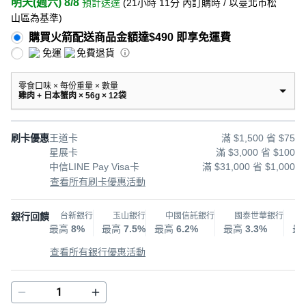
明天(週六) 8/8
預計送達
(
21小時 11分
內訂購時
/ 以臺北市松
山區為基準
)
購買火箭配送商品金額達$490 即享免運費
免運
免費退貨
零食口味 × 每份重量 × 數量
雞肉 + 日本蟹肉 × 56g × 12袋
刷卡優惠
王道卡
滿 $1,500 省 $75
星展卡
滿 $3,000 省 $100
中信LINE Pay Visa卡
滿 $31,000 省 $1,000
查看所有刷卡優惠活動
銀行回饋
台新銀行
玉山銀行
中國信託銀行
國泰世華銀行
最高
8%
最高
7.5%
最高
6.2%
最高
3.3%
最
查看所有銀行優惠活動