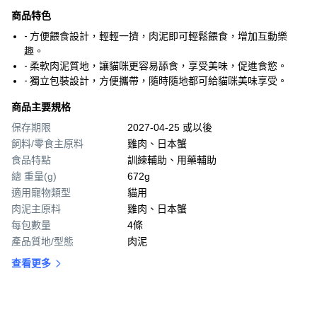
商品特色
- 方便餵食設計，輕輕一擠，肉泥即可輕鬆餵食，增加互動樂
趣。
- 柔軟肉泥質地，讓貓咪更容易舔食，享受美味，促進食慾。
- 獨立包裝設計，方便攜帶，隨時隨地都可給貓咪美味享受。
商品主要規格
保存期限
2027-04-25 或以後
飼料/零食主原料
雞肉、日本蟹
食品特點
訓練輔助、用藥輔助
總 重量(g)
672g
適用寵物類型
貓用
肉泥主原料
雞肉、日本蟹
每包數量
4條
產品質地/型態
肉泥
查看更多