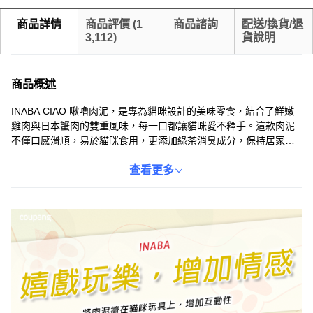
商品詳情
商品評價
(
1
商品諮詢
配送/換貨/退
3,112
)
貨說明
商品概述
INABA CIAO 啾嚕肉泥，是專為貓咪設計的美味零食，結合了鮮嫩
雞肉與日本蟹肉的雙重風味，每一口都讓貓咪愛不釋手。這款肉泥
不僅口感滑順，易於貓咪食用，更添加綠茶消臭成分，保持居家環
境清新。每包含有四條14克的肉泥，方便餵食，是貓奴們犒賞愛貓
的最佳選擇。無論是訓練獎勵、日常點心，或是增加貓咪食慾，
查看更多
CIAO 啾嚕肉泥都能滿足您的需求，讓您的愛貓享受美味又健康的幸
福時光。