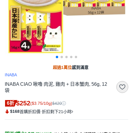
超過1萬位
感到滿意
INABA
INABA CIAO 啾嚕 肉泥, 雞肉 + 日本蟹肉, 56g, 12
袋
$252
6折
($3.75/10g)
$420
$168
·
首購折扣價
折扣剩下21小時