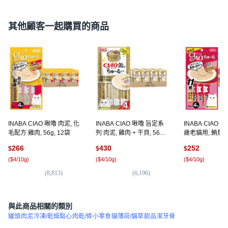
其他顧客一起購買的商品
INABA CIAO 啾嚕 肉泥, 化
INABA CIAO 啾嚕 旨定系
INABA CIAO 
毛配方 雞肉, 56g, 12袋
列 肉泥, 雞肉 + 干貝, 56g,
歲老貓用, 鮪魚 +
18袋
56g, 12袋
266
430
252
$
$
$
(
$4/10g
)
(
$4/10g
)
(
$4/10g
)
(
8,813
)
(
6,196
)
(
1,
與此商品相關的類別
罐頭
肉泥
冷凍/乾燥點心
肉乾/條
小零食
貓薄荷/貓草
飲品
潔牙骨