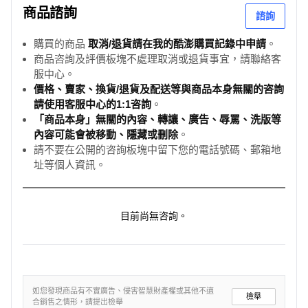
商品諮詢
諮詢
購買的商品
取消/退貨請在我的酷澎購買記錄中申請
。
商品咨詢及評價板塊不處理取消或退貨事宜，請聯絡客
服中心。
價格、賣家、換貨/退貨及配送等與商品本身無關的咨詢
請使用客服中心的1:1咨詢
。
「商品本身」無關的內容、轉讓、廣告、辱罵、洗版等
內容可能會被移動、隱藏或刪除
。
請不要在公開的咨詢板塊中留下您的電話號碼、郵箱地
址等個人資訊。
目前尚無咨詢。
如您發現商品有不實廣告、侵害智慧財產權或其他不適
檢舉
合銷售之情形，請提出檢舉