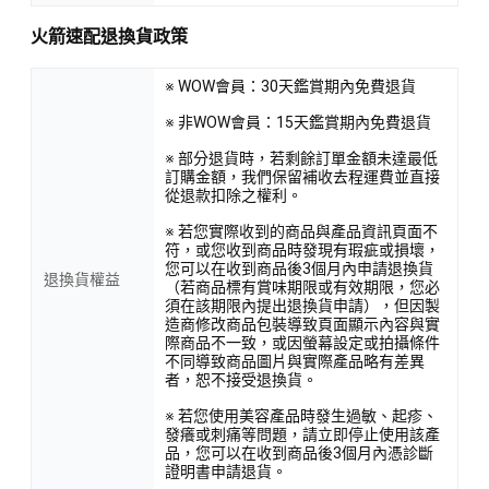
火箭速配退換貨政策
※ WOW會員：30天鑑賞期內免費退貨
※ 非WOW會員：15天鑑賞期內免費退貨
※ 部分退貨時，若剩餘訂單金額未達最低
訂購金額，我們保留補收去程運費並直接
從退款扣除之權利。
※ 若您實際收到的商品與產品資訊頁面不
符，或您收到商品時發現有瑕疵或損壞，
您可以在收到商品後3個月內申請退換貨
退換貨權益
（若商品標有賞味期限或有效期限，您必
須在該期限內提出退換貨申請），但因製
造商修改商品包裝導致頁面顯示內容與實
際商品不一致，或因螢幕設定或拍攝條件
不同導致商品圖片與實際產品略有差異
者，恕不接受退換貨。
※ 若您使用美容產品時發生過敏、起疹、
發癢或刺痛等問題，請立即停止使用該產
品，您可以在收到商品後3個月內憑診斷
證明書申請退貨。