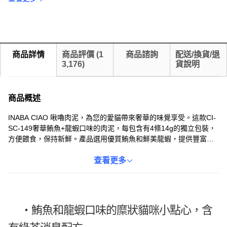
商品詳情
商品評價
(
1
商品諮詢
配送/換貨/退
3,176
)
貨說明
商品概述
INABA CIAO 啾嚕肉泥，為您的愛貓帶來奢華的味覺享受。這款CI-
SC-149奢華鮪魚+龍蝦口味的肉泥，每包含有4條14g的獨立包裝，
方便餵食，保持新鮮。產品選用優質鮪魚和鮮美龍蝦，提供豐富的
蛋白質和必需營養，讓貓咪在享受美味的同時，也能維持健康活
力。此外，本產品特別添加綠茶消臭成分，保持家居環境清新。無
查看更多
添加防腐劑，確保貓咪食用安全，讓您安心。
・鮪魚和龍蝦口味的糜狀貓咪小點心，含