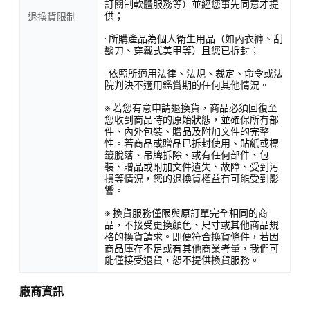
訂閱制軟體服務等）並經您事先同意才提
供；
退換貨限制
· 所購產品為個人衛生用品（如內衣褲、刮
鬍刀、穿戴式美甲等）且您已拆封；
· 依照所適用法律、法規、裁定、命令或法
院判決不適用鑑賞期的任何其他情況。
※ 若您有意申請退換貨，商品必須回復至
您收到商品時的原始狀態，並確保所有部
件、內外包裝、贈品及附加文件的完整
性。若商品或贈品已拆封使用、貼紙或標
籤脫落、吊牌拆除、或有任何部件、包
裝、贈品或附加文件遺失、故障、受到污
損等情況，您的退換貨權益有可能受到影
響。
※ 換貨服務僅限與原訂單完全相同的商
品，不接受更換顏色、尺寸或其他商品規
格的換貨請求。即便符合換貨條件，若因
商品庫存不足或有其他商業考量，我們可
能僅接受退貨，恕不提供換貨服務。
廠商資訊