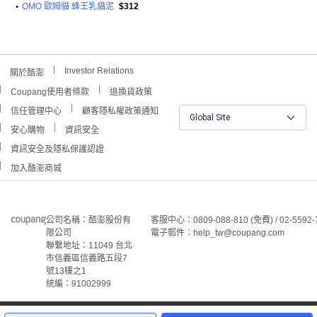
•
OMO 歐姆貓 蜂王乳貓泥
$312
Investor Relations
關於酷澎
Coupang使用者條款
退換貨政策
信任管理中心
顧客隱私權政策通知
Global Site
安心購物
資訊安全
資訊安全及隱私保護認證
加入酷澎商城
公司名稱：酷澎股份有
客服中心：0809-088-810 (免費) / 02-5592-
限公司
電子郵件：help_tw@coupang.com
聯繫地址：11049 台北
市信義區信義路五段7
號13樓之1
統編：91002999
©Coupang Taiwan Co., Ltd. 保留所有權利。