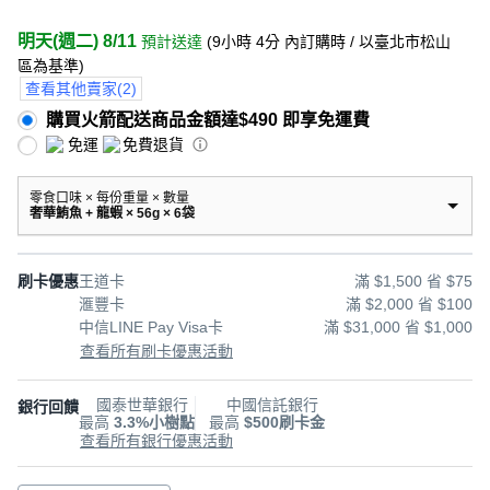
明天(週二) 8/11
預計送達
(
9小時 4分
內訂購時
/ 以臺北市松山
區為基準
)
查看其他賣家
(
2
)
購買火箭配送商品金額達$490 即享免運費
免運
免費退貨
零食口味 × 每份重量 × 數量
奢華鮪魚 + 龍蝦 × 56g × 6袋
刷卡優惠
王道卡
滿 $1,500 省 $75
滙豐卡
滿 $2,000 省 $100
中信LINE Pay Visa卡
滿 $31,000 省 $1,000
查看所有刷卡優惠活動
國泰世華銀行
中國信託銀行
銀行回饋
最高
3.3%小樹點
最高
$500刷卡金
查看所有銀行優惠活動