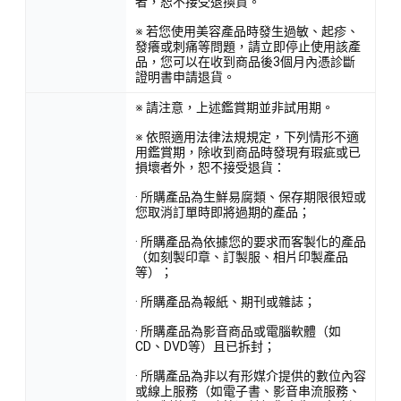
者，恕不接受退換貨。
※ 若您使用美容產品時發生過敏、起疹、
發癢或刺痛等問題，請立即停止使用該產
品，您可以在收到商品後3個月內憑診斷
證明書申請退貨。
※ 請注意，上述鑑賞期並非試用期。
※ 依照適用法律法規規定，下列情形不適
用鑑賞期，除收到商品時發現有瑕疵或已
損壞者外，恕不接受退貨：
· 所購產品為生鮮易腐類、保存期限很短或
您取消訂單時即將過期的產品；
· 所購產品為依據您的要求而客製化的產品
（如刻製印章、訂製服、相片印製產品
等）；
· 所購產品為報紙、期刊或雜誌；
· 所購產品為影音商品或電腦軟體（如
CD、DVD等）且已拆封；
· 所購產品為非以有形媒介提供的數位內容
或線上服務（如電子書、影音串流服務、