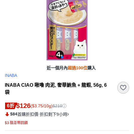
近一個月內
超過100位
購入
INABA
INABA CIAO 啾嚕 肉泥, 奢華鮪魚 + 龍蝦, 56g, 6
袋
$126
6折
($3.75/10g)
$210
$84
·
首購折扣價
折扣剩下9小時
$3 酷澎幣回饋