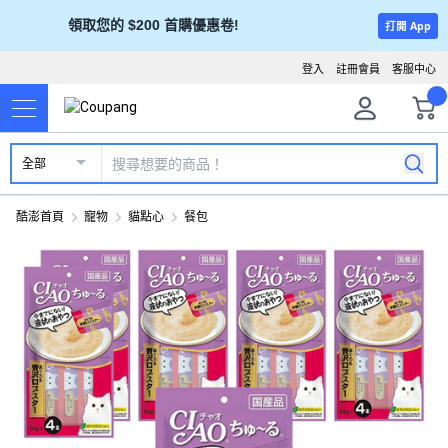
領取您的 $200 首購優惠卷!
打開 App
登入
註冊會員
客服中心
全部
酷澎首頁
寵物
貓點心
餐包