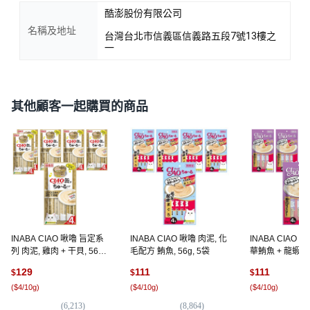
酷澎股份有限公司
名稱及地址
台灣台北市信義區信義路五段7號13樓之
一
其他顧客一起購買的商品
INABA CIAO 啾嚕 旨定系
INABA CIAO 啾嚕 肉泥, 化
INABA CIAO 
列 肉泥, 雞肉 + 干貝, 56g,
毛配方 鮪魚, 56g, 5袋
華鮪魚 + 龍蝦, 5
6袋
129
111
111
$
$
$
(
$4/10g
)
(
$4/10g
)
(
$4/10g
)
(
6,213
)
(
8,864
)
(
14