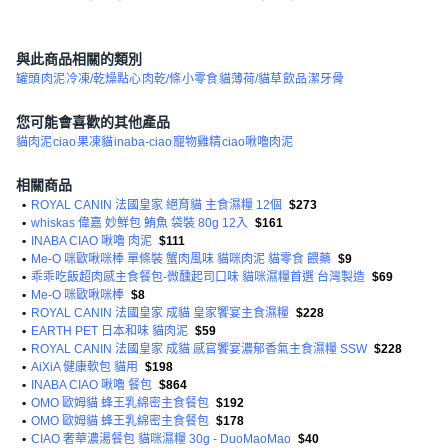
與此商品相關的類別
罐頭
肉泥
冷凍/乾燥點心
肉乾/條
小零食
貓薄荷/貓草
飲品
潔牙骨
您可能會喜歡的其他產品
貓肉泥
ciao
果凍貓
inaba-ciao
寵物雞精
ciao啾嚕肉泥
相關商品
•
ROYAL CANIN 法國皇家 絕育貓 主食濕糧 12個
$273
•
whiskas 偉嘉 妙鮮包 鮪魚 袋裝 80g 12入
$161
•
INABA CIAO 啾嚕 肉泥
$111
•
Me-O 咪歐啾咪棒 單條裝 蟹肉風味 貓咪肉泥 貓零食 餵藥
$9
•
乖乖吃飯超肉感主食餐包-微醺起司口味 貓咪濕糧首選 台灣製造
$69
•
Me-O 咪歐啾咪棒
$8
•
ROYAL CANIN 法國皇家 成貓 皇家饗宴主食濕糧
$228
•
EARTH PET 日本和味 貓肉泥
$59
•
ROYAL CANIN 法國皇家 成貓 感官饗宴濃郁香氣主食濕糧 SSW
$228
•
AiXiA 健康軟包 貓用
$198
•
INABA CIAO 啾嚕 餐包
$864
•
OMO 歐姆貓 蜂王乳綿密主食餐包
$192
•
OMO 歐姆貓 蜂王乳綿密主食餐包
$178
•
CIAO 奢華濃湯餐包 貓咪濕糧 30g - DuoMaoMao
$40