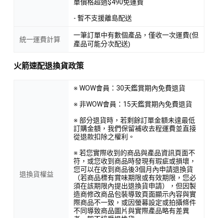
單價格超過$490免運費
- 暫不支援離島配送
一筆訂單中有數個產品，僅收一次運費(但
統一運費計算
產品可能分次配送)
火箭速配退換貨政策
※ WOW會員：30天鑑賞期內免費退貨
※ 非WOW會員：15天鑑賞期內免費退貨
※ 部分退貨時，若剩餘訂單金額未達最低
訂購金額，我們保留補收去程運費並直接
從退款扣除之權利。
※ 若您實際收到的商品與產品資訊頁面不
符，或您收到商品時發現有瑕疵或損壞，
您可以在收到商品後3個月內申請退換貨
退換貨權益
（若商品標有賞味期限或有效期限，您必
須在該期限內提出退換貨申請），但因製
造商修改商品包裝導致頁面顯示內容與實
際商品不一致，或因螢幕設定或拍攝條件
不同導致商品圖片與實際產品略有差異