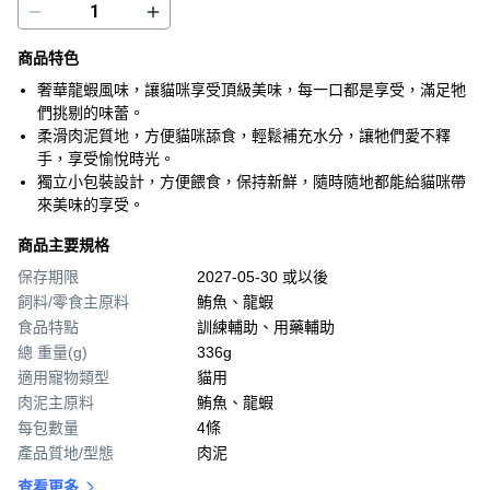
商品特色
奢華龍蝦風味，讓貓咪享受頂級美味，每一口都是享受，滿足牠
們挑剔的味蕾。
柔滑肉泥質地，方便貓咪舔食，輕鬆補充水分，讓牠們愛不釋
手，享受愉悅時光。
獨立小包裝設計，方便餵食，保持新鮮，隨時隨地都能給貓咪帶
來美味的享受。
商品主要規格
保存期限
2027-05-30 或以後
飼料/零食主原料
鮪魚、龍蝦
食品特點
訓練輔助、用藥輔助
總 重量(g)
336g
適用寵物類型
貓用
肉泥主原料
鮪魚、龍蝦
每包數量
4條
產品質地/型態
肉泥
查看更多