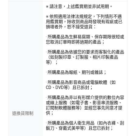
※ 請注意，上述鑑賞期並非試用期。
※ 依照適用法律法規規定，下列情形不適
用鑑賞期，除收到商品時發現有瑕疵或已
損壞者外，恕不接受退貨：
· 所購產品為生鮮易腐類、保存期限很短或
您取消訂單時即將過期的產品；
· 所購產品為依據您的要求而客製化的產品
（如刻製印章、訂製服、相片印製產品
等）；
· 所購產品為報紙、期刊或雜誌；
· 所購產品為影音商品或電腦軟體（如
CD、DVD等）且已拆封；
· 所購產品為非以有形媒介提供的數位內容
或線上服務（如電子書、影音串流服務、
訂閱制軟體服務等）並經您事先同意才提
供；
退換貨限制
· 所購產品為個人衛生用品（如內衣褲、刮
鬍刀、穿戴式美甲等）且您已拆封；