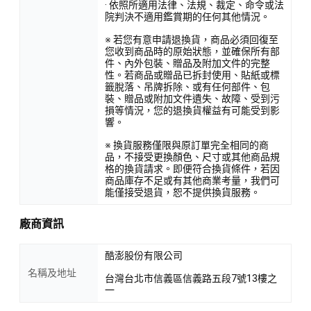
· 依照所適用法律、法規、裁定、命令或法
院判決不適用鑑賞期的任何其他情況。
※ 若您有意申請退換貨，商品必須回復至
您收到商品時的原始狀態，並確保所有部
件、內外包裝、贈品及附加文件的完整
性。若商品或贈品已拆封使用、貼紙或標
籤脫落、吊牌拆除、或有任何部件、包
裝、贈品或附加文件遺失、故障、受到污
損等情況，您的退換貨權益有可能受到影
響。
※ 換貨服務僅限與原訂單完全相同的商
品，不接受更換顏色、尺寸或其他商品規
格的換貨請求。即便符合換貨條件，若因
商品庫存不足或有其他商業考量，我們可
能僅接受退貨，恕不提供換貨服務。
廠商資訊
酷澎股份有限公司
名稱及地址
台灣台北市信義區信義路五段7號13樓之
一