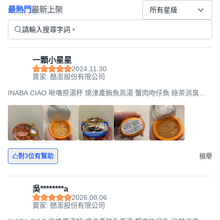
最熱門
最新上架
所有星級
一顆小星星
2024.11.30
賣家: 酷澎股份有限公司
INABA CIAO 啾嚕原湯杯 燒津產鮪魚高湯 蟹肉吻仔魚 綠茶消臭配
方 60g, 鮪魚 + 蟹肉 + 吻仔魚, 3個
對3位有幫助
檢舉
吳********a
2026.08.06
賣家: 酷澎股份有限公司