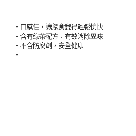
・
口感佳，讓餵食變得輕鬆愉快
・
含有綠茶配方，有效消除異味
・
不含防腐劑，安全健康
・