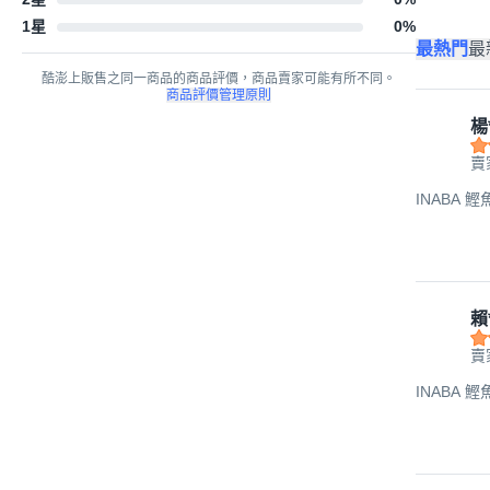
1星
0
%
最熱門
最
酷澎上販售之同一商品的商品評價，商品賣家可能有所不同。
商品評價管理原則
楊
賣
INABA 鰹
賴
賣
INABA 鰹