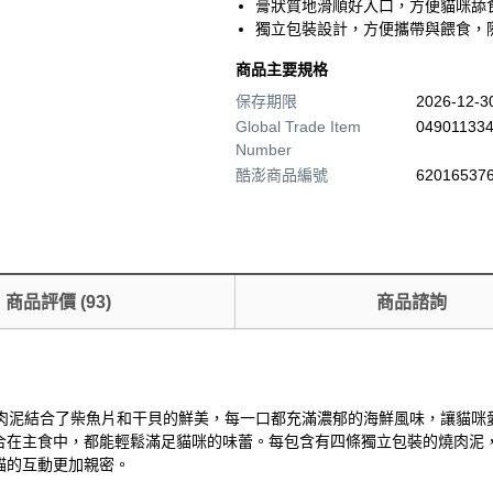
膏狀質地滑順好入口，方便貓咪舔
獨立包裝設計，方便攜帶與餵食，
商品主要規格
保存期限
2026-12-
Global Trade Item
04901133
Number
酷澎商品編號
620165376
商品評價
(
93
)
商品諮詢
的燒肉泥結合了柴魚片和干貝的鮮美，每一口都充滿濃郁的海鮮風味，讓貓
合在主食中，都能輕鬆滿足貓咪的味蕾。每包含有四條獨立包裝的燒肉泥
貓的互動更加親密。