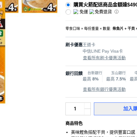
購買火箭配送商品金額達$49
免運
免費退貨
零食口味 × 每份重量 × 數量
:
柴魚片 + 干貝 ×
刷卡優惠
王道卡
中信LINE Pay Visa卡
查看所有刷卡優惠活動
銀行回饋
台新銀行
玉山銀行
最高
8%
最高
7.5%
最
查看所有銀行優惠活動
加入
商品特色
美味鰹魚搭配干貝，提供豐富口感