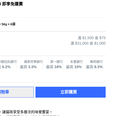
0 即享免運費
 56g × 6袋
滿 $1,500 省 $75
滿 $31,000 省 $1,000
中國信託銀行
國泰世華銀行
第一銀行
永豐銀行
聯邦銀行
兆
高
6.2%
最高
3.3%
最高
18%
最高
10%
最高
8.3%
最高
購物車
立即購買
，讓貓咪享受多層次的味覺饗宴。