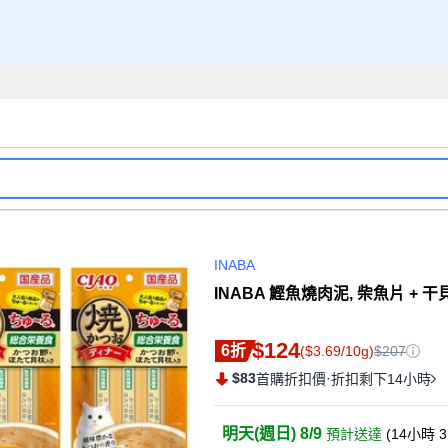
INABA
INABA 鰹魚燒肉泥, 柴魚片 + 干貝,
$124
6折
($3.69/10g)
$207
$83
·
首購折扣價
折扣剩下14小時
明天(週日) 8/9
預計送達
(
14小時 