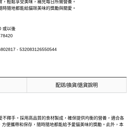
食，輕鬆享受美味，補充每日所需營養。
隨時隨地都能給貓咪美味的獎勵與關愛。
30 或以後
478420
802817 - 532083126550544
配送/換貨/退貨說明
咪愛不釋手。採用高品質的食材製成，確保提供均衡的營養，適合各
，方便攜帶和保存，隨時隨地都能給予愛貓美味的獎勵。此外，本