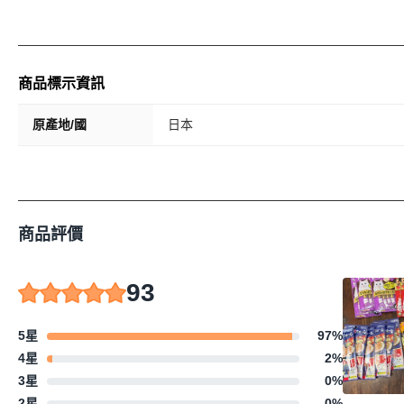
商品標示資訊
原產地/國
日本
商品評價
93
5星
97
%
4星
2
%
3星
0
%
2星
0
%