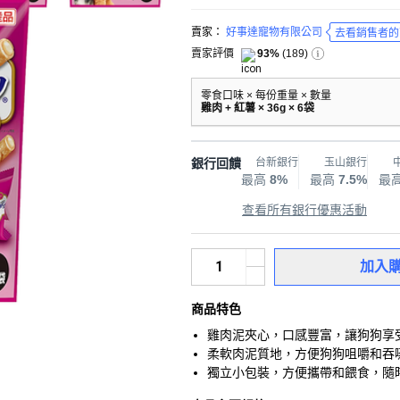
賣家：
好事達寵物有限公司
去看銷售者的
賣家評價
93%
(
189
)
零食口味 × 每份重量 × 數量
雞肉 + 紅薯 × 36g × 6袋
銀行回饋
台新銀行
玉山銀行
最高
8%
最高
7.5%
最
查看所有銀行優惠活動
加入
商品特色
雞肉泥夾心，口感豐富，讓狗狗享
柔軟肉泥質地，方便狗狗咀嚼和吞
獨立小包裝，方便攜帶和餵食，隨