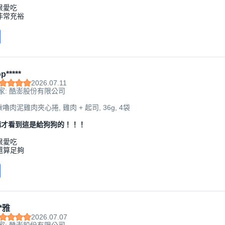
很愛吃
非常充裕
p*****
2026.07.11
家: 酷澎股份有限公司
啾嚕肉泥雞肉夾心捲, 雞肉 + 起司, 36g, 4袋
購才看到這是給狗狗的！！！
很愛吃
還算足夠
*雅
2026.07.07