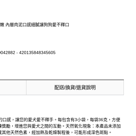
嫩 內層肉泥口感細膩讓狗狗愛不釋口
042882 - 420135848345605
配送/換貨/退貨說明
的口感，讓您的愛犬愛不釋手。每包含有3小袋，每袋36克，方便
練獎勵，增進您與愛犬之間的互動。天然氧化現象：本產品未添加
或其他天然色素，經加熱及乾燥製程後，可能形成深色斑點。