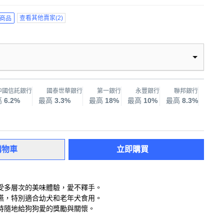
查看其他賣家
(
2
)
商品
中國信託銀行
國泰世華銀行
第一銀行
永豐銀行
聯邦銀行
兆
高
6.2%
最高
3.3%
最高
18%
最高
10%
最高
8.3%
最高
購物車
立即購買
受多層次的美味體驗，愛不釋手。
嚥，特別適合幼犬和老年犬食用。
時隨地給狗狗愛的獎勵與關懷。