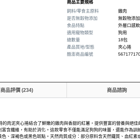
商品主要規格
飼料/零食主原料
雞肉
是否無穀物添加
無穀物添加
食品特點
外層口感軟
適用寵物類型
狗用
總數量
18包
產品質地/型態
夾心捲
酷澎商品編號
567177170
商品評價
(
234
)
商品諮詢
款獨特的肉泥夾心捲結合了鮮嫩的雞肉與香甜的紅薯，提供豐富的營養與絕佳
則富含纖維，有助於消化。這款零食不僅能滿足狗狗的味蕾，還能作為訓
黃色、深褐色或黑色斑點。天然肉質成分：部分原料含天然鐵質、血紅素