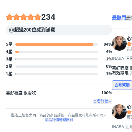
234
最熱門
最
超過200位感到滿意
心
5星
94
%
賣
4星
4
%
INABA 汪
3星
1
%
2星
0
%
喜好程度
有效期限
1星
1
%
有幫助
喜好程度
很愛吃
100
%
查看詳情
心
酷澎上販售之同一商品的商品評價，商品賣家可能有所不同。
賣
商品評價管理原則
INABA 汪