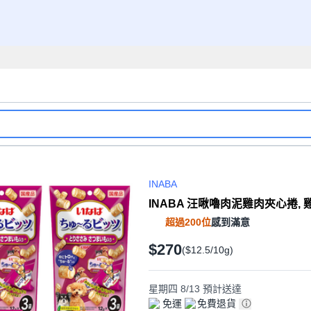
INABA
INABA 汪啾嚕肉泥雞肉夾心捲, 雞肉 
超過200位
感到滿意
$270
($12.5/10g)
星期四 8/13
預計送達
免運
免費退貨