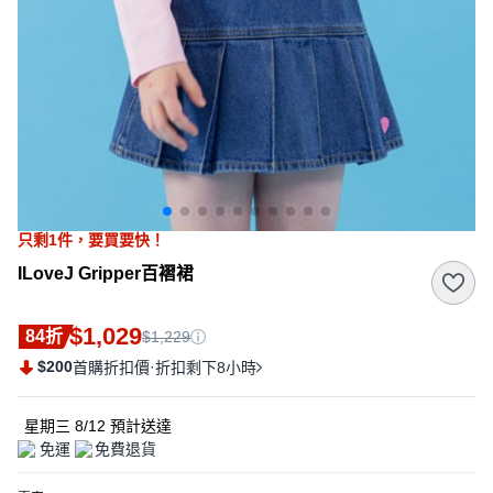
只剩
1
件，
要買要快！
ILoveJ Gripper百褶裙
$1,029
84折
$1,229
$200
·
首購折扣價
折扣剩下8小時
星期三 8/12
預計送達
免運
免費退貨