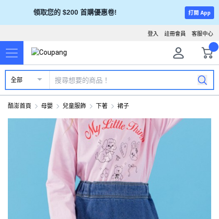
領取您的 $200 首購優惠卷!
打開 App
登入
註冊會員
客服中心
全部
酷澎首頁
母嬰
兒童服飾
下著
裙子