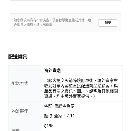
如您發現商品有不實廣告、侵害智慧財產權或其他不適
檢舉
合銷售之情形，請提出檢舉
配送資訊
海外直送
（顧客提交火箭跨境訂單後，境外賣家會
配送方式
收到訂單內容並直接配送商品給顧客，與
產品有關之資訊、圖片、說明及其他相關
資訊，均由境外賣家提供。）
宅配: 黑貓宅急便
物流夥伴
超取: 全家、7-11
$195
運費