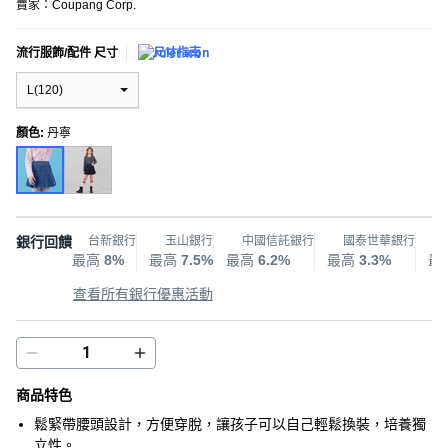
賣家：
Coupang Corp.
流行服飾/配件 尺寸
尺寸指南
L(120)
顏色
:
丹寧
銀行回饋
台新銀行
玉山銀行
中國信託銀行
國泰世華銀行
最高
8%
最高
7.5%
最高
6.2%
最高
3.3%
最
查看所有銀行優惠活動
商品特色
鬆緊帶腰頭設計，方便穿脫，讓孩子可以自己輕鬆換裝，培養獨
立性。