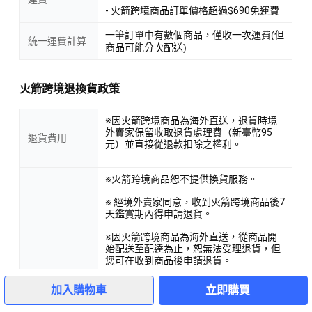
- 火箭跨境商品訂單價格超過$690免運費
一筆訂單中有數個商品，僅收一次運費(但
統一運費計算
商品可能分次配送)
火箭跨境退換貨政策
※因火箭跨境商品為海外直送，退貨時境
外賣家保留收取退貨處理費（新臺幣95
退貨費用
元）並直接從退款扣除之權利。
※火箭跨境商品恕不提供換貨服務。
※ 經境外賣家同意，收到火箭跨境商品後7
天鑑賞期內得申請退貨。
※因火箭跨境商品為海外直送，從商品開
始配送至配達為止，恕無法受理退貨，但
您可在收到商品後申請退貨。
1
※ 部分退貨時，若剩餘訂單金額未達免運
加入購物車
立即購買
門檻，您原本享有的免運優惠將予以取
消，境外賣家保留補收去程運費（新臺幣