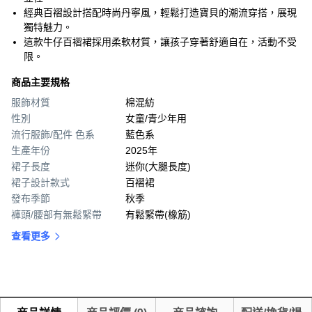
經典百褶設計搭配時尚丹寧風，輕鬆打造寶貝的潮流穿搭，展現
獨特魅力。
這款牛仔百褶裙採用柔軟材質，讓孩子穿著舒適自在，活動不受
限。
商品主要規格
服飾材質
棉混紡
性別
女童/青少年用
流行服飾/配件 色系
藍色系
生產年份
2025年
裙子長度
迷你(大腿長度)
裙子設計款式
百褶裙
發布季節
秋季
褲頭/腰部有無鬆緊帶
有鬆緊帶(橡筋)
查看更多