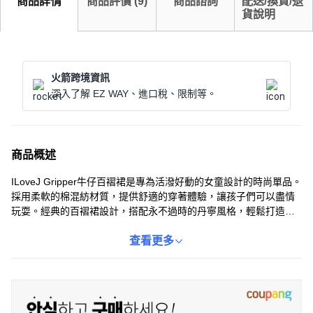
商品詳情
商品評價
(
9
)
商品諮詢
配送/換貨/退
貨說明
火箭跨境資訊
深入了解 EZ WAY、進口稅、限制等。
商品概述
ILoveJ Gripper牛仔百褶裙是專為活潑好動的女童設計的時尚單品。
採用柔軟的棉混紡材質，提供舒適的穿著體驗，讓孩子們可以盡情
玩耍。經典的百褶裙設計，搭配永不過時的丹寧風格，輕鬆打造各
種時尚造型。鬆緊帶腰頭設計，方便穿脫，讓孩子們可以自己輕鬆
換裝。無論是搭配T恤還是襯衫，都能展現寶貝的獨特魅力。
查看更多