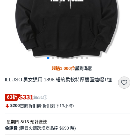
超過1,000位
感到滿意
ILLUSO 男女通用 1898 紐約柔軟特厚雙面連帽T恤
$331
63折
$531
$200
·
首購折扣價
折扣剩下13小時
星期四 8/13
預計送達
免運費
(購買火箭跨境商品達 $690 時)