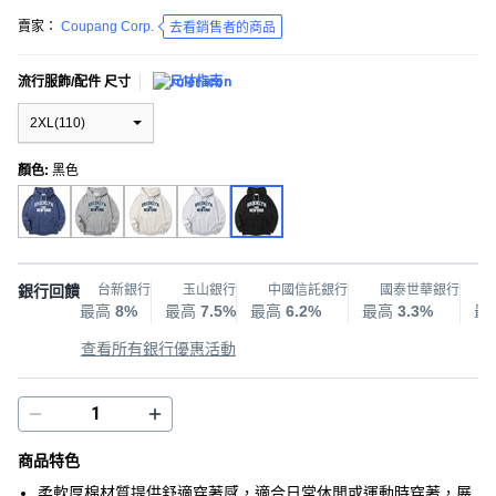
賣家：
Coupang Corp.
去看銷售者的商品
流行服飾/配件 尺寸
尺寸指南
2XL(110)
顏色
:
黑色
銀行回饋
台新銀行
玉山銀行
中國信託銀行
國泰世華銀行
最高
8%
最高
7.5%
最高
6.2%
最高
3.3%
最
查看所有銀行優惠活動
商品特色
柔軟厚棉材質提供舒適穿著感，適合日常休閒或運動時穿著，展