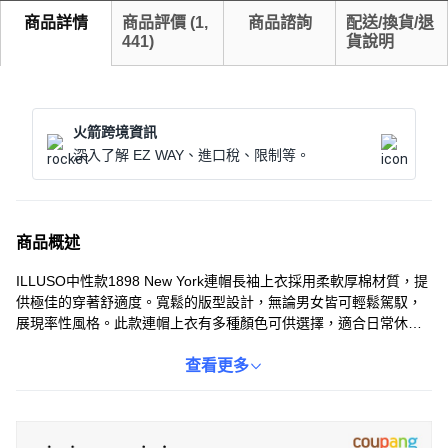
商品詳情
商品評價
(
1,
商品諮詢
配送/換貨/退
441
)
貨說明
火箭跨境資訊
深入了解 EZ WAY、進口稅、限制等。
商品概述
ILLUSO中性款1898 New York連帽長袖上衣採用柔軟厚棉材質，提
供極佳的穿著舒適度。寬鬆的版型設計，無論男女皆可輕鬆駕馭，
展現率性風格。此款連帽上衣有多種顏色可供選擇，適合日常休閒
穿搭或運動時穿著。胸前的BROOKLYN 1898 NEW YORK印花，增
添了復古潮流感。無論是搭配牛仔褲或休閒褲，都能展現獨特的個
查看更多
人魅力。