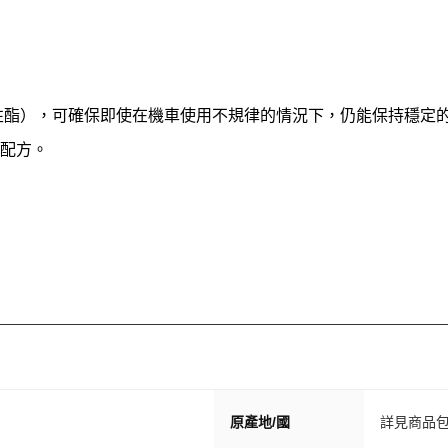
性酯），可確保即使在機車使用不規律的情況下，仍能保持穩定
的配方。
。
原產地/國
詳見商品