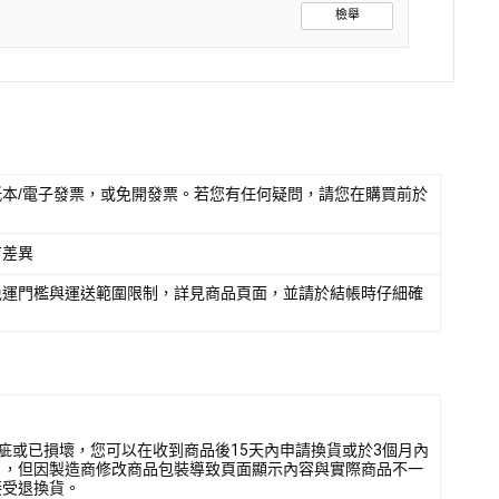
檢舉
本/電子發票，或免開發票。若您有任何疑問，請您在購買前於
有差異
免運門檻與運送範圍限制，詳見商品頁面，並請於結帳時仔細確
疵或已損壞，您可以在收到商品後15天內申請換貨或於3個月內
），但因製造商修改商品包裝導致頁面顯示內容與實際商品不一
接受退換貨。