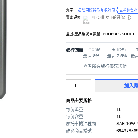
賣家：
易詮國際貿易有限公司
去看銷售者
賣家評價
-- %
(
14則以下的評價
)
型號/產品編號 × 數量
:
PROPULS SCOOT E
銀行回饋
台新銀行
玉山銀行
最高
8%
最高
7.5%
最
查看所有銀行優惠活動
加入
商品主要規格
每份重量
1L
每份容量
1L
摩托車機油種類
SAE 10W-
酷澎商品編號
694378569