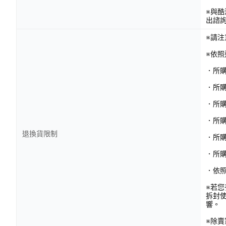
※與
出諮
※請
※依
．所
．所
．所
．所購
退換貨限制
．所
．所
．依
※若
拆封
響。
※除