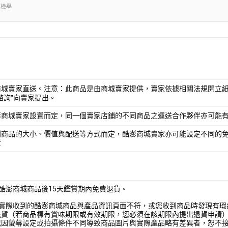
出檢舉
商城賣家直送。注意：此商品是由商城賣家提供，賣家依據相關法規開立紙
諮詢”向賣家提出。
澎商城賣家設置而定，同一個賣家店鋪的不同商品之運送合作夥伴亦可能
別商品的大小、價值與配送等方式而定，酷澎商城賣家亦可能設定不同的
費
酷澎商城商品後15天鑑賞期內免費退貨。
您實際收到的酷澎商城商品與產品資訊頁面不符，或您收到商品時發現有瑕
退貨（若商品標有賞味期限或有效期限，您必須在該期限內提出退貨申請
或因螢幕設定或拍攝條件不同導致商品圖片與實際產品略有差異者，恕不