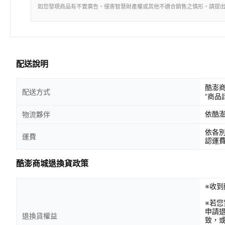
如您發現商品有不實廣告、侵害智慧財產權或其他不適合銷售之情形，請提
配送說明
酷澎
配送方式
“商品
依酷
物流夥伴
依各
運費
認運
酷澎商城退換貨政策
※收到
※若
申請
退換貨權益
致，