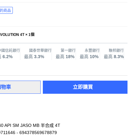
的商品
VOLUTION 4T × 1個
中國信託銀行
國泰世華銀行
第一銀行
永豐銀行
聯邦銀行
兆
高
6.2%
最高
3.3%
最高
18%
最高
10%
最高
8.3%
最高
購物車
立即購買
40 API SM JASO MB 半合成 4T
711646 - 694378569678879