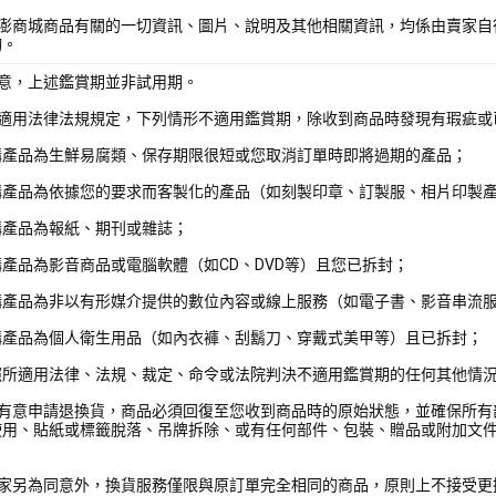
酷澎商城商品有關的一切資訊、圖片、說明及其他相關資訊，均係由賣家自
詢。
注意，上述鑑賞期並非試用期。
照適用法律法規規定，下列情形不適用鑑賞期，除收到商品時發現有瑕疵或
購產品為生鮮易腐類、保存期限很短或您取消訂單時即將過期的產品；
購產品為依據您的要求而客製化的產品（如刻製印章、訂製服、相片印製
購產品為報紙、期刊或雜誌；
產品為影音商品或電腦軟體（如CD、DVD等）且您已拆封；
購產品為非以有形媒介提供的數位內容或線上服務（如電子書、影音串流
購產品為個人衛生用品（如內衣褲、刮鬍刀、穿戴式美甲等）且已拆封；
照所適用法律、法規、裁定、命令或法院判決不適用鑑賞期的任何其他情
您有意申請退換貨，商品必須回復至您收到商品時的原始狀態，並確保所有
使用、貼紙或標籤脫落、吊牌拆除、或有任何部件、包裝、贈品或附加文
賣家另為同意外，換貨服務僅限與原訂單完全相同的商品，原則上不接受更