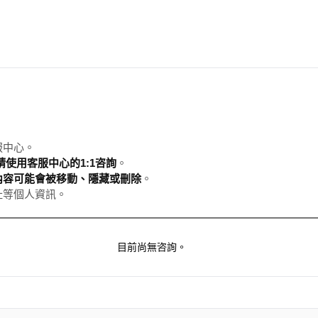
服中心。
使用客服中心的1:1咨詢
。
內容可能會被移動、隱藏或刪除
。
址等個人資訊。
目前尚無咨詢。