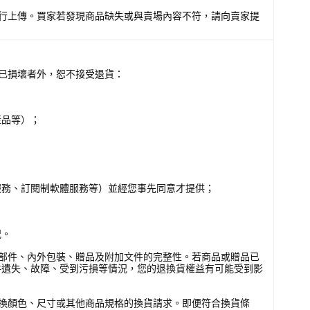
行上傳。買家若發現商品缺失或與賣場內容不符，請向賣家提
已損壞者外，恕不接受退貨：
產品等）；
服務、訂閱制軟體服務等）並經您事先同意才提供；
況。
部件、內外包裝、贈品及附加文件的完整性。若商品或贈品已
件遺失、故障、受到污損等情況，您的退換貨權益有可能受到影
換顏色、尺寸或其他商品規格的換貨請求。即便符合換貨條