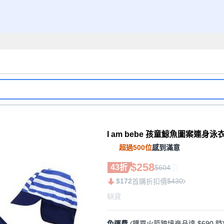
I am bebe 孩童鯨魚圖案連身
超過500位
感到滿意
$258
43折
$604
$172
$430
首購折扣價
缺貨
免運費
(購買火箭跨境商品達 $690 時