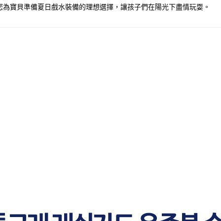
您為寶貝準備夏日戲水裝備的理想選擇，讓孩子們在陽光下盡情玩耍。