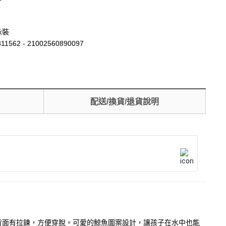
泳裝
11562 - 21002560890097
配送/換貨/退貨說明
，背面有拉鍊，方便穿脫。可愛的鯨魚圖案設計，讓孩子在水中也能