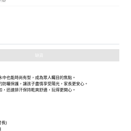
缺貨
水中也能時尚有型，成為眾人矚目的焦點。
的防曬保護，讓孩子盡情享受陽光，家長更安心。
如，迅速排汗保持乾爽舒適，玩得更開心。
肘長)
用