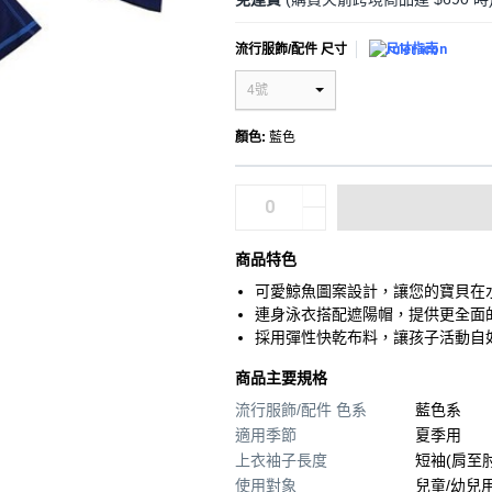
流行服飾/配件 尺寸
尺寸指南
4號
顏色
:
藍色
商品特色
可愛鯨魚圖案設計，讓您的寶貝在
連身泳衣搭配遮陽帽，提供更全面
採用彈性快乾布料，讓孩子活動自
商品主要規格
流行服飾/配件 色系
藍色系
適用季節
夏季用
上衣袖子長度
短袖(肩至
使用對象
兒童/幼兒