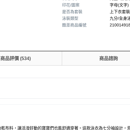
印花/圖案
字母(文字)
是否為套裝
上下衣套裝
泳裝類型
九分/全身
酷澎商品編號
210014918
商品評價
(
534
)
商品諮詢
纖維和快乾布料，讓活潑好動的寶寶們也能舒適穿著。這款泳衣為七分袖設計