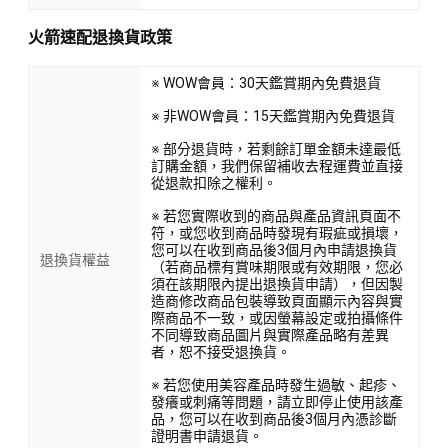
火箭速配退換貨政策
※ WOW會員：30天鑑賞期內免費退貨
※ 非WOW會員：15天鑑賞期內免費退貨
※ 部分退貨時，若剩餘訂單金額未達最低
訂購金額，我們保留補收去程運費並直接
從退款扣除之權利。
※ 若您實際收到的商品與產品資訊頁面不
符，或您收到商品時發現有瑕疵或損壞，
您可以在收到商品後3個月內申請退換貨
退換貨權益
（若商品標有賞味期限或有效期限，您必
須在該期限內提出退換貨申請），但因製
造商修改商品包裝導致頁面顯示內容與實
際商品不一致，或因螢幕設定或拍攝條件
不同導致商品圖片與實際產品略有差異
者，恕不接受退換貨。
※ 若您使用美容產品時發生過敏、起疹、
發癢或刺痛等問題，請立即停止使用該產
品，您可以在收到商品後3個月內憑診斷
證明書申請退貨。