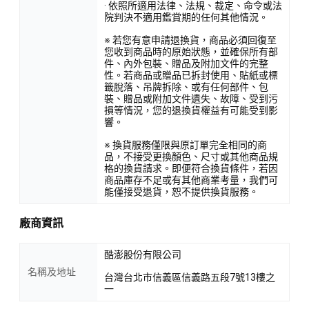
· 依照所適用法律、法規、裁定、命令或法
院判決不適用鑑賞期的任何其他情況。
※ 若您有意申請退換貨，商品必須回復至
您收到商品時的原始狀態，並確保所有部
件、內外包裝、贈品及附加文件的完整
性。若商品或贈品已拆封使用、貼紙或標
籤脫落、吊牌拆除、或有任何部件、包
裝、贈品或附加文件遺失、故障、受到污
損等情況，您的退換貨權益有可能受到影
響。
※ 換貨服務僅限與原訂單完全相同的商
品，不接受更換顏色、尺寸或其他商品規
格的換貨請求。即便符合換貨條件，若因
商品庫存不足或有其他商業考量，我們可
能僅接受退貨，恕不提供換貨服務。
廠商資訊
酷澎股份有限公司
名稱及地址
台灣台北市信義區信義路五段7號13樓之
一