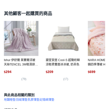
其他顧客一起購買的商品
Ishur 伊舒爾 萊賽爾涼被
寢室安居 Cool-S 超聲絎瞬
NARA HOME 
天絲TENCEL 3M吸濕排汗
涼輕柔雙面冰冰被, 奶茶色
鷗四季薄被 Hello 
台灣製造, 曖昧紫
蝴蝶結款 150 x 2
294
209
699
$
$
$
Hello Kitty 新
(
79
)
(
17
)
(
2
與此商品相關的類別
地舖睡墊
羽絨薄墊
乳膠薄墊
記憶綿薄墊