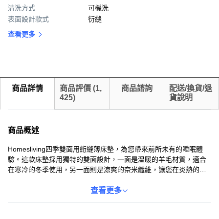
清洗方式
可機洗
表面設計款式
衍縫
查看更多
商品詳情
商品評價
(
1,
商品諮詢
配送/換貨/退
425
)
貨說明
商品概述
Homesliving四季雙面用絎縫薄床墊，為您帶來前所未有的睡眠體
驗。這款床墊採用獨特的雙面設計，一面是溫暖的羊毛材質，適合
在寒冷的冬季使用，另一面則是涼爽的奈米纖維，讓您在炎熱的夏
季也能感到舒適。床墊內部填充高級合成棉，並經過精密的絎縫工
藝處理，不易變形塌陷，即使長時間使用也能保持良好的支撐性和
查看更多
蓬鬆度。10公分的厚度設計，能有效分散身體壓力，提供舒適的睡
眠環境。此外，這款床墊還可以直接機洗，方便清潔和維護，讓您