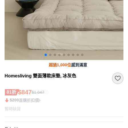
超過1,000位
感到滿意
Homesliving 雙面薄款床墊, 冰灰色
$847
81折
$1,047
$200
首購折扣價
暫時缺貨