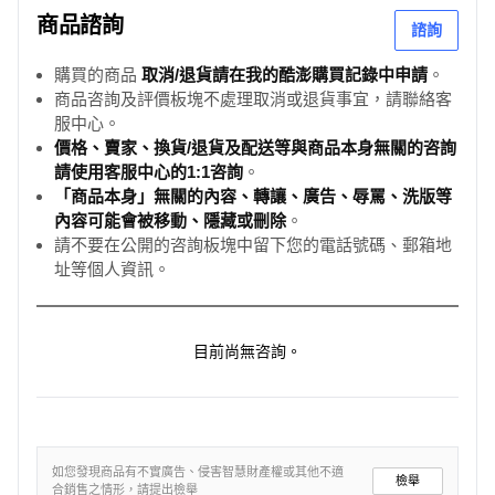
商品諮詢
諮詢
購買的商品
取消/退貨請在我的酷澎購買記錄中申請
。
商品咨詢及評價板塊不處理取消或退貨事宜，請聯絡客
服中心。
價格、賣家、換貨/退貨及配送等與商品本身無關的咨詢
請使用客服中心的1:1咨詢
。
「商品本身」無關的內容、轉讓、廣告、辱罵、洗版等
內容可能會被移動、隱藏或刪除
。
請不要在公開的咨詢板塊中留下您的電話號碼、郵箱地
址等個人資訊。
目前尚無咨詢。
如您發現商品有不實廣告、侵害智慧財產權或其他不適
檢舉
合銷售之情形，請提出檢舉