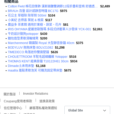
相關商品
•
Cotton Field 棉花田傢飾 漢斯頸腰雙調節12段折疊和室椅 舒適透氣 收納
$2,489
•
BRAUn 百靈 設計感靜音時鐘 BC17G
$975
•
花公主 草穩除 除草劑 500ml
$104
•
小美紀 吉得善 葉斑 & 根腐
$117
•
農益多 茶素精 適用於果樹、蔬菜、花卉
$81
•
IRIS OHYAMA 愛麗思歐雅瑪 多段式紓壓單人沙發床 YCK-001
$2,061
•
牛奶設計酷狗yotopper
$430
•
麵包造型柔軟滑輪矮凳
$200
•
Marchenmond 韓國製 Royal 大型靜音掛鐘 40cm
$375
•
BODYLUV 抱抱床墊 BDLV21082
$1,298
•
TIMEDECO 角落迷你雙面壁鐘
$626
•
CHOUETTROOM 羊駝毛超細纖維 Yotopper
$516
•
THOMAS KENT 經典掛鐘 T10122H61 30cm
$934
•
Dimade土床用床墊
$1,168
•
maatila 蓬鬆柔軟泡芙 可機洗固定帶床墊
$675
Investor Relations
關於酷澎
Coupang使用者條款
退換貨政策
信任管理中心
顧客隱私權政策通知
Global Site