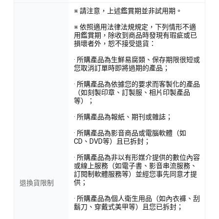
※ 請注意，上述鑑賞期並非試用期。
※ 依照適用法律法規規定，下列情形不適
用鑑賞期，除收到商品時發現有瑕疵或已
損壞者外，恕不接受退貨：
· 所購產品為生鮮易腐類、保存期限很短或
您取消訂單時即將過期的產品；
· 所購產品為依據您的要求而客製化的產品
（如刻製印章、訂製服、相片印製產品
等）；
· 所購產品為報紙、期刊或雜誌；
· 所購產品為影音商品或電腦軟體（如
CD、DVD等）且已拆封；
· 所購產品為非以有形媒介提供的數位內容
或線上服務（如電子書、影音串流服務、
訂閱制軟體服務等）並經您事先同意才提
供；
退換貨限制
· 所購產品為個人衛生用品（如內衣褲、刮
鬍刀、穿戴式美甲等）且您已拆封；