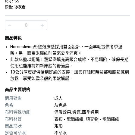
尺寸
:
SS
顏色
:
冰灰色
商品特色
Homesliving絎縫薄床墊採用雙面設計，一面羊毛提供冬季溫
暖，另一面奈米纖維則帶來夏季涼爽。
此款床墊以絎縫工藝緊密填充高級合成棉，不易塌陷，確保長期
使用也能維持如新床般的舒適度。
10公分厚度提供恰到好處的支撐，讓您在睡眠時背部和腰部感到
放鬆，享受如雲朵般的柔軟觸感。
商品主要規格
適用對象
成人
色系
灰色系
布料特殊功能
保暖效果,透氣,四季通用
布料材質
表布 - 聚酯纖維, 填充物 - 聚酯纖維
商品形狀
矩形
是否可防水
不防水