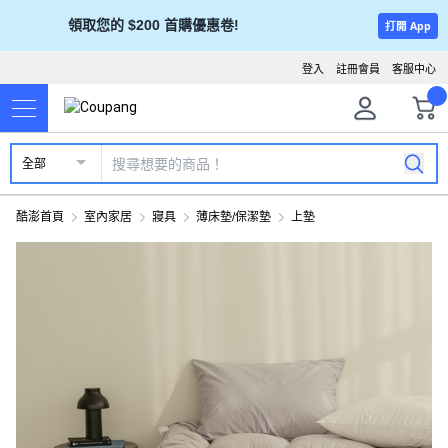
領取您的 $200 首購優惠卷!
打開 App
登入
註冊會員
客服中心
全部
酷澎首頁
室內家居
寢具
薄床墊/保潔墊
上墊