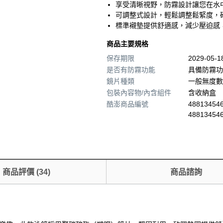
享受清晰視野，防霧設計讓您在水
可調整式設計，輕鬆調整鬆緊度，
標準襯墊提供舒適感，減少壓迫感
商品主要規格
保存期限
2029-05-
是否有防霧功能
具備防霧功
鏡片種類
一般無度數
包裝內容物/內含組件
含收納盒
酷澎商品編號
488134546
48813454
商品評價
(
34
)
商品諮詢