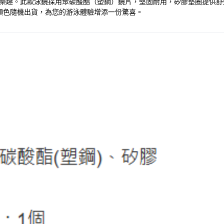
享受暢泳的樂趣。此款泳鏡採用聚碳酸酯（塑鋼）鏡片，堅固耐用，矽膠墊圈提
顏色隨機出貨，為您的游泳體驗增添一份驚喜。