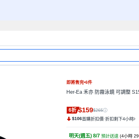
即將售完•6件
Her-Ea 禾亦 防霧泳鏡 可調整 S1
$159
6折
$265
$106
·
首購折扣價
折扣剩下4小時
明天(週五) 8/7
預計送達
(
4小時 2