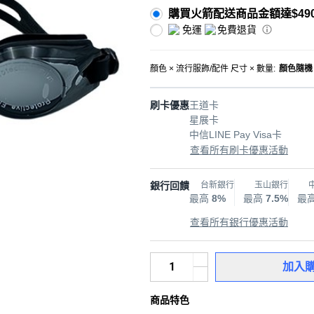
購買火箭配送商品金額達$49
免運
免費退貨
顏色 × 流行服飾/配件 尺寸 × 數量
:
顏色隨機 
刷卡優惠
王道卡
星展卡
中信LINE Pay Visa卡
查看所有刷卡優惠活動
銀行回饋
台新銀行
玉山銀行
最高
8%
最高
7.5%
最
查看所有銀行優惠活動
加入
商品特色