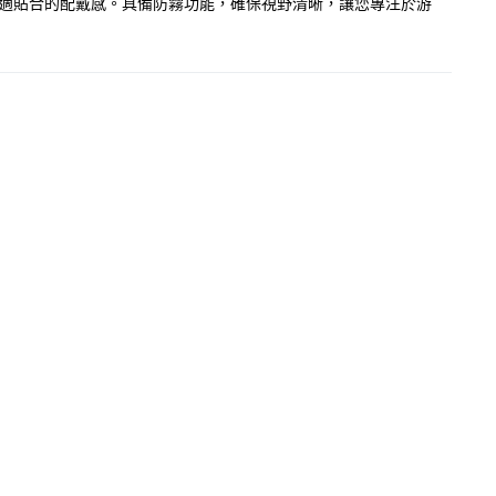
供舒適貼合的配戴感。具備防霧功能，確保視野清晰，讓您專注於游