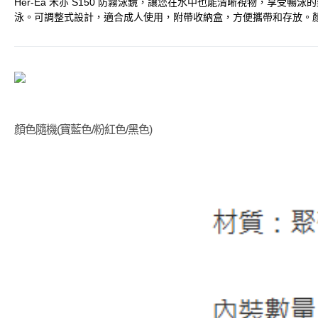
Her-Ea 禾亦 S150 防霧泳鏡，讓您在水中也能清晰視物，
泳。可調整式設計，適合成人使用，附帶收納盒，方便攜帶和存放。
顏色隨機(寶藍色/粉紅色/黑色)