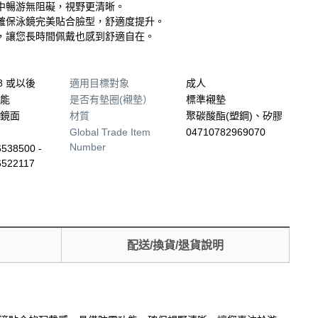
中暢游無阻礙，視野更清晰。
確保泳鏡完美貼合臉型，舒適度提升。
，讓您長時間佩戴也感到舒適自在。
18 或以後
適用目標對象
成人
能
是否有墊圈(襯墊）
標準襯墊
鏡面
材質
聚碳酸酯(塑鋼)、矽膠
Global Trade Item
04710782969070
Number
538500 -
6522117
配送/換貨/退貨說明