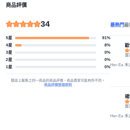
商品評價
34
最熱門
最
5星
91
%
4星
8
%
歐
3星
0
%
賣
2星
0
%
Her-Ea 
1星
0
%
酷澎上販售之同一商品的商品評價，商品賣家可能有所不同。
商品評價管理原則
楊
賣
Her-Ea 