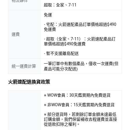
物流夥伴
超取：全家、7-11
免運
- 宅配：火箭速配產品訂單價格超過$490
免運費
運費
- 超取（全家、7-11）：火箭速配產品訂
單價格超過$490免運費
- 暫不支援離島配送
一筆訂單中有數個產品，僅收一次運費(但
統一運費計算
產品可能分次配送)
火箭速配退換貨政策
※ WOW會員：30天鑑賞期內免費退貨
※ 非WOW會員：15天鑑賞期內免費退貨
※ 部分退貨時，若剩餘訂單金額未達最低
訂購金額，我們保留補收去程運費並直接
從退款扣除之權利。