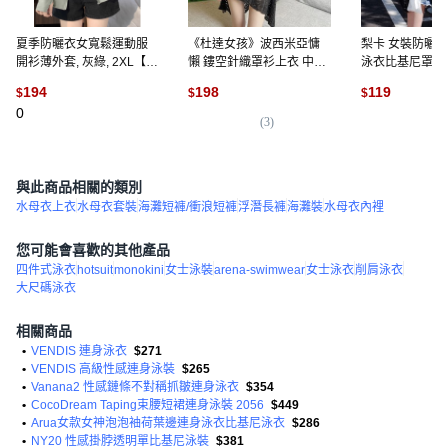
夏季防曬衣女寬鬆運動服
《杜達女孩》波西米亞慵
梨卡 女裝防曬薄
開衫薄外套, 灰綠, 2XL【建
懶 鏤空針織罩衫上衣 中長
泳衣比基尼罩衫
議135-150斤】
版 短袖 寬鬆 度假 比基尼
開衫, 白色-現貨
194
198
119
$
$
$
罩衫, 黑色
白色
0
(
3
)
(
2
)
與此商品相關的類別
水母衣上衣
水母衣套裝
海灘短褲/衝浪短褲
浮潛長褲
海灘裝
水母衣內裡
您可能會喜歡的其他產品
四件式泳衣
hotsuit
monokini
女士泳裝
arena-swimwear
女士泳衣
削肩泳衣
大尺碼泳衣
相關商品
•
VENDIS 連身泳衣
$271
•
VENDIS 高級性感連身泳裝
$265
•
Vanana2 性感鏈條不對稱抓皺連身泳衣
$354
•
CocoDream Taping束腰短裙連身泳裝 2056
$449
•
Arua女款女神泡泡袖荷葉邊連身泳衣比基尼泳衣
$286
•
NY20 性感掛脖透明單比基尼泳裝
$381