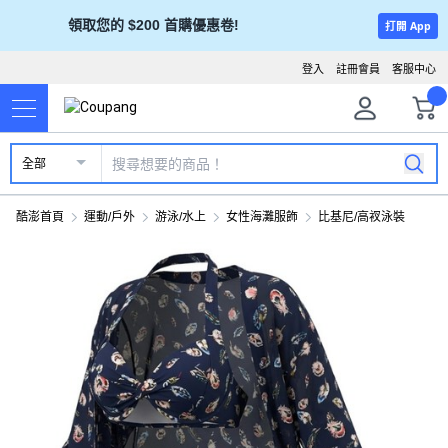
領取您的 $200 首購優惠卷!
打開 App
登入
註冊會員
客服中心
全部
酷澎首頁
運動/戶外
游泳/水上
女性海灘服飾
比基尼/高衩泳裝