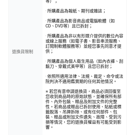
等）；
· 所購產品為報紙、期刊或雜誌；
· 所購產品為影音商品或電腦軟體（如
CD、DVD等）且已拆封；
· 所購產品為非以有形媒介提供的數位內容
或線上服務（如電子書、影音串流服務、
訂閱制軟體服務等）並經您事先同意才提
供；
退換貨限制
· 所購產品為個人衛生用品（如內衣褲、刮
鬍刀、穿戴式美甲等）且您已拆封；
· 依照所適用法律、法規、裁定、命令或法
院判決不適用鑑賞期的任何其他情況。
※ 若您有意申請退換貨，商品必須回復至
您收到商品時的原始狀態，並確保所有部
件、內外包裝、贈品及附加文件的完整
性。若商品或贈品已拆封使用、貼紙或標
籤脫落、吊牌拆除、或有任何部件、包
裝、贈品或附加文件遺失、故障、受到污
損等情況，您的退換貨權益有可能受到影
響。