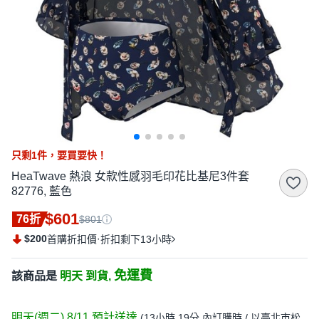
只剩
1
件，
要買要快！
HeaTwave 熱浪 女款性感羽毛印花比基尼3件套
82776, 藍色
$601
76折
$801
$200
·
首購折扣價
折扣剩下13小時
免運費
該商品是
明天 到貨,
明天(週二) 8/11
預計送達
(
13小時 19分
內訂購時
/ 以臺北市松