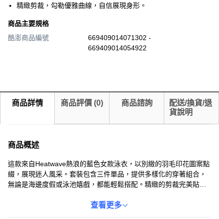
精緻剪裁，勾勒優雅曲線，自信展現身形。
商品主要規格
酷澎商品編號
669409014071302 -
669409014054922
商品詳情
商品評價
(
0
)
商品諮詢
配送/換貨/退
貨說明
商品概述
這款來自Heatwave熱浪的藍色女款泳衣，以別緻的羽毛印花圖案點
綴，展現迷人風采。套裝包含三件單品，提供多樣化的穿著組合，
無論是海邊度假或泳池嬉戲，都能輕鬆搭配。精緻的剪裁完美貼合
身形，勾勒出優雅曲線，讓您自信展現曼妙姿態。精選材質親膚柔
軟，帶來舒適的穿著感受，讓您盡情享受水上時光。質感藍色調百
查看更多
搭實穿，為您的夏日造型增添亮點。