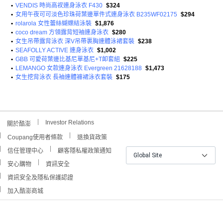
•
VENDIS 時尚高衩連身泳衣 F430
$324
•
女用午夜可可淡色珍珠荷葉邊單件式連身泳衣 B235WF02175
$294
•
rolarola 女性蕾絲蝴蝶結泳裝
$1,876
•
coco dream 方領露背短袖連身泳衣
$280
•
女生吊帶露背泳衣 深V吊帶裹胸連體泳裙套裝
$238
•
SEAFOLLY ACTIVE 連身泳衣
$1,002
•
GBB 可愛荷葉邊比基尼單基尼+T卹套組
$225
•
LEMANGO 女款連身泳衣 Evergreen 21628188
$1,473
•
女生挖背泳衣 長袖連體褲裙泳衣套裝
$175
Investor Relations
關於酷澎
Coupang使用者條款
退換貨政策
信任管理中心
顧客隱私權政策通知
Global Site
安心購物
資訊安全
資訊安全及隱私保護認證
加入酷澎商城