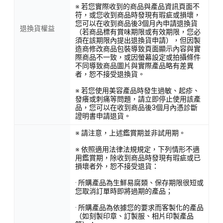
※ 若您實際收到的商品與產品資訊頁面不
符，或您收到商品時發現有瑕疵或損壞，
您可以在收到商品後3個月內申請退換貨
退換貨權益
（若商品標有賞味期限或有效期限，您必
須在該期限內提出退換貨申請），但因製
造商修改商品包裝導致頁面顯示內容與實
際商品不一致，或因螢幕設定或拍攝條件
不同導致商品圖片與實際產品略有差異
者，恕不接受退換貨。
※ 若您使用美容產品時發生過敏、起疹、
發癢或刺痛等問題，請立即停止使用該產
品，您可以在收到商品後3個月內憑診斷
證明書申請退貨。
※ 請注意，上述鑑賞期並非試用期。
※ 依照適用法律法規規定，下列情形不適
用鑑賞期，除收到商品時發現有瑕疵或已
損壞者外，恕不接受退貨：
· 所購產品為生鮮易腐類、保存期限很短或
您取消訂單時即將過期的產品；
· 所購產品為依據您的要求而客製化的產品
（如刻製印章、訂製服、相片印製產品