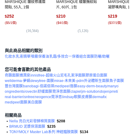
MARSHIQUE 皺紋修護眉
MARSHIQUE 緩皺撫紋貼
MARSHIQUE
間貼, 55入, 1個
片, 60片, 1包
凝膠嘴角貼, 1個,
252
210
219
$
$
$
(
$5/1個
)
(
$4/1個
)
(
$37/1個
)
(
16,564
)
(
5,126
)
(
2
與此商品相關的類別
化妝水
乳液
精華
噴霧
保養油
乳霜/多效合一
保養組合
面膜
防曬/助曬
您可能會喜歡的其他產品
奇蹟面膜
嬌潤泉
innisfree-超級火山泥毛孔潔淨面膜
膠原蛋白面膜
wellderma-夢蝸
dewytree-面膜
mirae-未來美-pdrn外泌體新生面膜
魚子面膜
豐台灣面膜
banobagi-佰諾佰琪
medipeel
唇膜
easy-derm-beauty
manyo
ongredients
rovectin
舒緩面膜
霓淨思面膜
clapiel
jm-solution
dojen
prreti
real-barrier
isntree
neogence霓淨思
lindsay軟膜
皮膚膜
dermafix
medipeel面膜
美白面膜
相關商品
•
Nella 亮白光彩發酵棉質面膜
$208
•
BRMUD 泥漿保濕面膜
$235
•
TONYMOLY Master Lab系列 神經醯胺面膜
$134