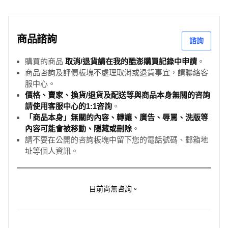
商品諮詢
諮詢
購買的商品
取消/退貨請在我的酷澎購買記錄中申請
。
商品咨詢及評價板塊不處理取消或退貨事宜，請聯絡客
服中心。
價格、賣家、換貨/退貨及配送等與商品本身無關的咨詢
請使用客服中心的1:1咨詢
。
「商品本身」無關的內容、轉讓、廣告、辱罵、洗版等
內容可能會被移動、隱藏或刪除
。
請不要在公開的咨詢板塊中留下您的電話號碼、郵箱地
址等個人資訊。
目前尚無咨詢。