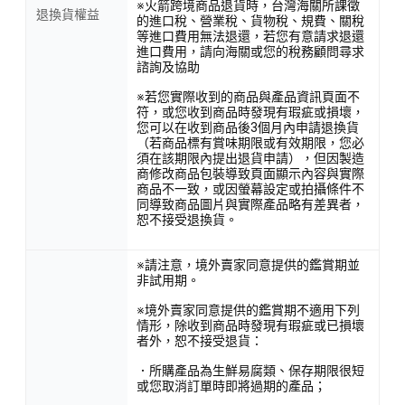
※火箭跨境商品退貨時，台灣海關所課徵
退換貨權益
的進口稅、營業稅、貨物稅、規費、關稅
等進口費用無法退還，若您有意請求退還
進口費用，請向海關或您的稅務顧問尋求
諮詢及協助
※若您實際收到的商品與產品資訊頁面不
符，或您收到商品時發現有瑕疵或損壞，
您可以在收到商品後3個月內申請退換貨
（若商品標有賞味期限或有效期限，您必
須在該期限內提出退貨申請），但因製造
商修改商品包裝導致頁面顯示內容與實際
商品不一致，或因螢幕設定或拍攝條件不
同導致商品圖片與實際產品略有差異者，
恕不接受退換貨。
※請注意，境外賣家同意提供的鑑賞期並
非試用期。
※境外賣家同意提供的鑑賞期不適用下列
情形，除收到商品時發現有瑕疵或已損壞
者外，恕不接受退貨：
．所購產品為生鮮易腐類、保存期限很短
或您取消訂單時即將過期的產品；