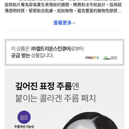
這款貼片專為容易產生表情紋的眉間、眼周和法令紋設計，採用超
薄透明材質，緊密貼合肌膚，宛如無物。蘊含豐富的植物性膠原蛋
白、六重玻尿酸及泛醇萃取物，能深層滋潤肌膚，提升彈力，有效
淡化細紋。使用方法簡單，只需在清潔肌膚後貼上，即可享受長達8
查看更多
小時的集中護理。讓您隨時隨地都能輕鬆管理皺紋，展現自信美
麗。