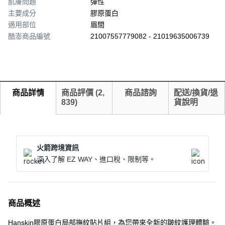
肌膚問題
彈性
主要成分
膠原蛋白
適用部位
眉間
酷澎商品編號
21007557779082 - 21019635006739
商品詳情
商品評價
(
2,
商品諮詢
配送/換貨/退
839
)
貨說明
火箭跨境資訊
深入了解 EZ WAY、進口稅、限制等。
商品概述
Hanskin膠原蛋白局部撫紋貼片組，為您帶來全新的皺紋護理體驗。