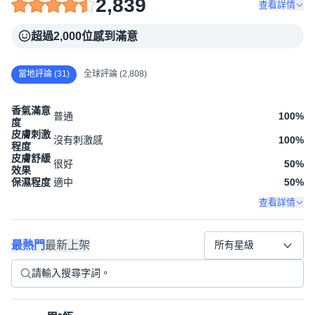
2,839
查看詳情
超過2,000位感到滿意
當地評論 (31)
全球評論 (2,808)
香氣滿意
普通
100
%
度
皮膚刺激
沒有刺激感
100
%
程度
皮膚舒緩
很好
50
%
效果
保濕程度
適中
50
%
查看詳情
最熱門
最新上架
所有星級