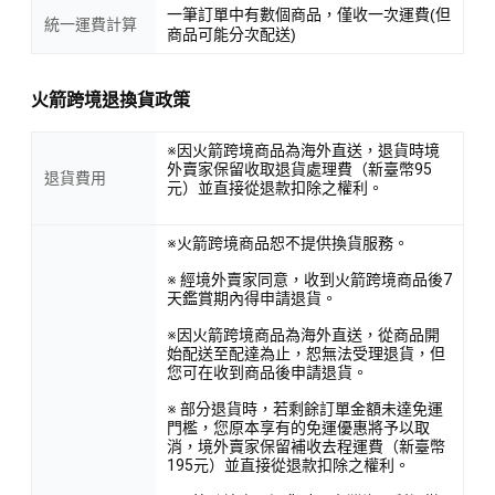
一筆訂單中有數個商品，僅收一次運費(但
統一運費計算
商品可能分次配送)
火箭跨境退換貨政策
※因火箭跨境商品為海外直送，退貨時境
外賣家保留收取退貨處理費（新臺幣95
退貨費用
元）並直接從退款扣除之權利。
※火箭跨境商品恕不提供換貨服務。
※ 經境外賣家同意，收到火箭跨境商品後7
天鑑賞期內得申請退貨。
※因火箭跨境商品為海外直送，從商品開
始配送至配達為止，恕無法受理退貨，但
您可在收到商品後申請退貨。
※ 部分退貨時，若剩餘訂單金額未達免運
門檻，您原本享有的免運優惠將予以取
消，境外賣家保留補收去程運費（新臺幣
195元）並直接從退款扣除之權利。