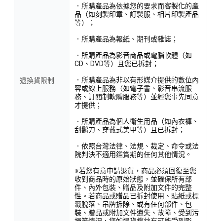
．所購產品為依據您的要求而客製化的產
品（如刻製印章、訂製服、相片印製產品
等）；
．所購產品為報紙、期刊或雜誌；
．所購產品為影音商品或電腦軟體（如
CD、DVD等）且您已拆封；
．所購產品為非以有形媒介提供的數位內
退換貨限制
容或線上服務（如電子書、影音串流服
務、訂閱制軟體服務等）並經您事先同意
才提供；
．所購產品為個人衛生用品（如內衣褲、
刮鬍刀、穿戴式美甲等）且已拆封；
．依照台灣法律、法規、裁定、命令或法
院判決不適用鑑賞期的任何其他情況。
※若您有意申請退貨，商品必須回復至您
收到商品時的原始狀態，並確保所有部
件、內外包裝、贈品及附加文件的完整
性。若商品或贈品已拆封使用、貼紙或標
籤脫落、吊牌拆除、或有任何部件、包
裝、贈品或附加文件遺失、故障、受到污