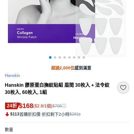
超過2,000位
感到滿意
Hanskin
Hanskin 膠原蛋白撫紋貼組 眉間 30枚入 + 法令紋
30枚入, 60枚入, 1組
$168
24折
($2.8/1個)
$705
$113
·
$281
首購折扣價
折扣剩下2小時
數量