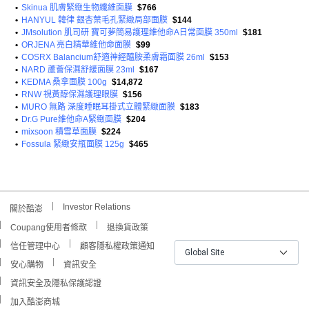
•
Skinua 肌膚緊緻生物纖維面膜
$766
•
HANYUL 韓律 銀杏葉毛孔緊緻局部面膜
$144
•
JMsolution 肌司研 寶可夢簡易護理維他命A日常面膜 350ml
$181
•
ORJENA 亮白精華維他命面膜
$99
•
COSRX Balancium舒適神經醯胺柔膚霜面膜 26ml
$153
•
NARD 蘆薈保濕舒緩面膜 23ml
$167
•
KEDMA 桑拿面膜 100g
$14,872
•
RNW 視黃醇保濕護理眼膜
$156
•
MURO 無路 深度睡眠耳掛式立體緊緻面膜
$183
•
Dr.G Pure維他命A緊緻面膜
$204
•
mixsoon 積雪草面膜
$224
•
Fossula 緊緻安瓶面膜 125g
$465
Investor Relations
關於酷澎
Coupang使用者條款
退換貨政策
信任管理中心
顧客隱私權政策通知
Global Site
安心購物
資訊安全
資訊安全及隱私保護認證
加入酷澎商城