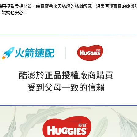
採用極致柔棉材質，給寶寶帶來天絲般的絲滑觸感，溫柔呵護寶寶的嬌嫩
，媽媽也安心。