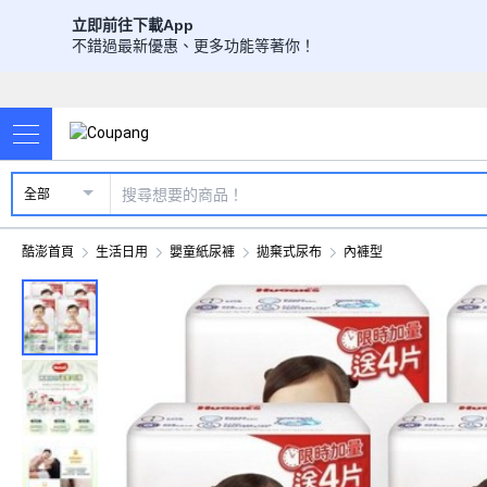
立即前往下載App
不錯過最新優惠、更多功能等著你！
全部
酷澎首頁
生活日用
嬰童紙尿褲
拋棄式尿布
內褲型