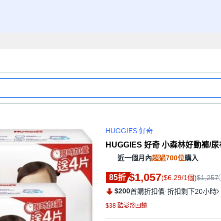
HUGGIES 好奇
HUGGIES 好奇 小森林好動褲/尿布 9
近一個月內
超過700位
購入
$1,057
85折
($6.29/1個)
$1,257
$200
·
首購折扣價
折扣剩下20小時
$38 酷澎幣回饋