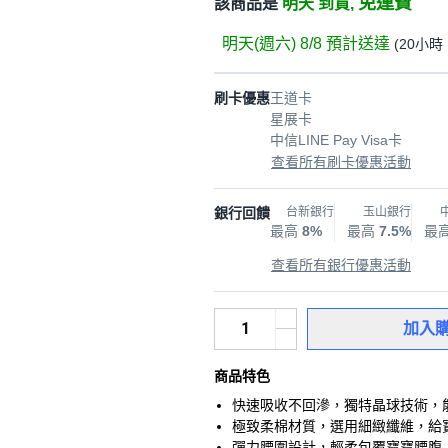
免運費
該商品是
明天 到貨,
明天(週六) 8/8
預計送達
(
20小時 
刷卡優惠
王道卡
星展卡
中信LINE Pay Visa卡
查看所有刷卡優惠活動
銀行回饋
台新銀行
玉山銀行
最高
8%
最高
7.5%
最
查看所有銀行優惠活動
加入
商品特色
快速吸收不回滲，獨特晶球技術，
極致柔棉材質，選用細緻纖維，給
彈力腰圍設計，輕柔包覆寶寶腰腹