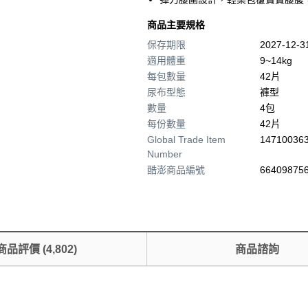
商品主要規格
保存期限
2027-12-
適用體重
9~14kg
每包數量
42片
尿布型態
褲型
數量
4包
每份數量
42片
Global Trade Item
14710036
Number
酷澎商品編號
664098756
商品評價
(
4,802
)
商品諮詢