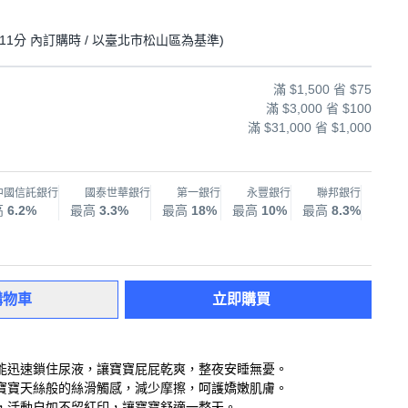
11分
內訂購時
/ 以臺北市松山區為基準
)
滿 $1,500 省 $75
滿 $3,000 省 $100
滿 $31,000 省 $1,000
中國信託銀行
國泰世華銀行
第一銀行
永豐銀行
聯邦銀行
兆
高
6.2%
最高
3.3%
最高
18%
最高
10%
最高
8.3%
最高
購物車
立即購買
能迅速鎖住尿液，讓寶寶屁屁乾爽，整夜安睡無憂。
寶寶天絲般的絲滑觸感，減少摩擦，呵護嬌嫩肌膚。
，活動自如不留紅印，讓寶寶舒適一整天。