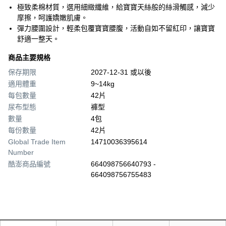
極致柔棉材質，選用細緻纖維，給寶寶天絲般的絲滑觸感，減少
摩擦，呵護嬌嫩肌膚。
彈力腰圍設計，輕柔包覆寶寶腰腹，活動自如不留紅印，讓寶寶
舒適一整天。
商品主要規格
保存期限
2027-12-31 或以後
適用體重
9~14kg
每包數量
42片
尿布型態
褲型
數量
4包
每份數量
42片
Global Trade Item
14710036395614
Number
酷澎商品編號
664098756640793 -
664098756755483