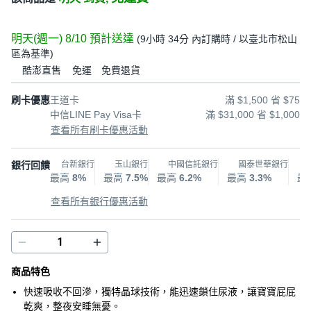
明天(週一) 8/10
預計送達
(
9小時 34分
內訂購時
/ 以臺北市松山
區為基準
)
酷澎直售
免運
免費退貨
刷卡優惠
王道卡
滿 $1,500 省 $75
中信LINE Pay Visa卡
滿 $31,000 省 $1,000
查看所有刷卡優惠活動
銀行回饋
台新銀行
玉山銀行
中國信託銀行
國泰世華銀行
最高
8%
最高
7.5%
最高
6.2%
最高
3.3%
最
查看所有銀行優惠活動
商品特色
快速吸收不回滲，獨特晶球技術，能迅速鎖住尿液，讓寶寶屁屁
乾爽，整夜安睡無憂。