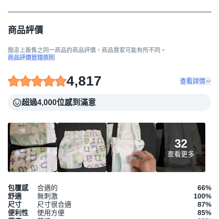
商品評價
酷澎上販售之同一商品的商品評價，商品賣家可能有所不同。
商品評價管理原則
4,817
查看詳情
超過4,000位感到滿意
32
查看更多
包覆感
合適的
66
%
舒適
無刺激
100
%
尺寸
尺寸很合適
87
%
便利性
使用方便
85
%