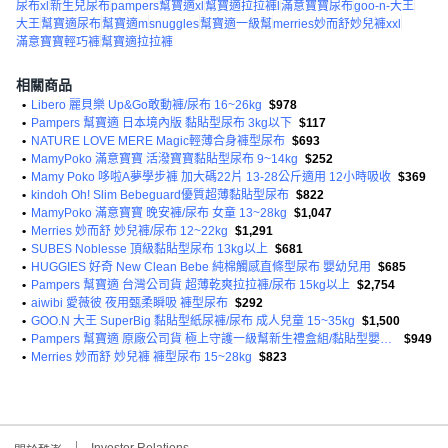
尿布xl
新生兒尿布
pampers幫寶適xl
幫寶適拉拉褲l
滿意寶寶尿布
goo-n-大王
大王
幫寶適尿布
幫寶適m
snuggles
幫寶適一級幫
merries妙而舒妙兒褲xxl
滿意寶寶輕巧褲
幫寶適拉拉褲
相關商品
•
Libero 麗貝樂 Up&Go敢動褲/尿布 16~26kg
$978
•
Pampers 幫寶適 日本境內版 黏貼型尿布 3kg以下
$117
•
NATURE LOVE MERE Magic輕薄合身褲型尿布
$693
•
MamyPoko 滿意寶寶 活潑寶寶黏貼型尿布 9~14kg
$252
•
Mamy Poko 哆啦A夢學步褲 加大碼22片 13-28公斤適用 12小時吸收
$369
•
kindoh Oh! Slim Bebeguard優質超薄黏貼型尿布
$822
•
MamyPoko 滿意寶寶 晚安褲/尿布 女童 13~28kg
$1,047
•
Merries 妙而舒 妙兒褲/尿布 12~22kg
$1,291
•
SUBES Noblesse 頂級黏貼型尿布 13kg以上
$681
•
HUGGIES 好奇 New Clean Bebe 純棉觸感直條型尿布 嬰幼兒用
$685
•
Pampers 幫寶適 台灣公司貨 超薄乾爽拉拉褲/尿布 15kg以上
$2,754
•
aiwibi 愛薇彼 夜用甄柔瞬吸 褲型尿布
$292
•
GOO.N 大王 SuperBig 黏貼型紙尿褲/尿布 成人兒童 15~35kg
$1,500
•
Pampers 幫寶適 原廠公司貨 極上守護一級幫新生禮盒組/黏貼型嬰兒紙尿褲
$949
•
Merries 妙而舒 妙兒褲 褲型尿布 15~28kg
$823