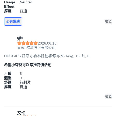
Usage
Neutral
Effect
厚度
普通
有幫助
檢舉
樂*
2026.06.15
賣家: 酷澎股份有限公司
HUGGIES 好奇 小森林好動褲/尿布 9~14kg, 168片, L
希望小森林可以常推特價活動
月齡
6
體重
9
舒適
無刺激
厚度
普通
檢舉
又*⺣̤̬