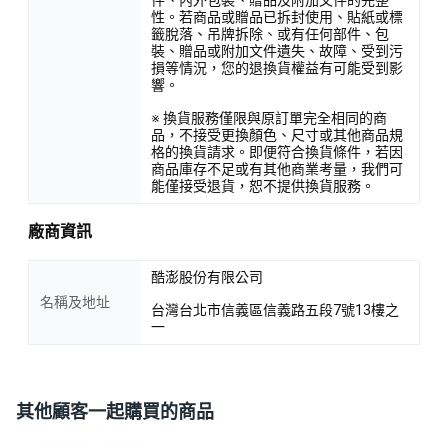
性。若商品或贈品已拆封使用、貼紙或標
籤脫落、吊牌拆除、或有任何部件、包
裝、贈品或附加文件遺失、故障、受到污
損等情況，您的退換貨權益有可能受到影
響。
※ 換貨服務僅限與原訂單完全相同的商
品，不接受更換顏色、尺寸或其他商品規
格的換貨請求。即便符合換貨條件，若因
商品庫存不足或有其他商業考量，我們可
能僅接受退貨，恕不提供換貨服務。
廠商資訊
酷澎股份有限公司
名稱及地址
台灣台北市信義區信義路五段7號13樓之
一
其他顧客一起購買的商品