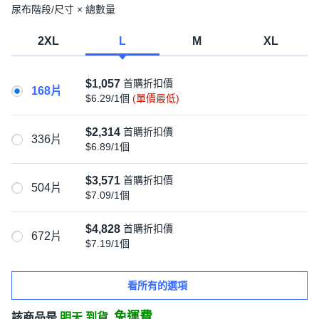
尿布階段/尺寸 × 總數量
2XL
L
M
XL
$1,057
首購折扣價
168片
$6.29/1個
(單價最低)
$2,314
首購折扣價
336片
$6.89/1個
$3,571
首購折扣價
504片
$7.09/1個
$4,828
首購折扣價
672片
$7.19/1個
看所有的選項
免運費
該商品是
明天 到貨,