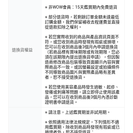
※ 非WOW會員：15天鑑賞期內免費退貨
※ 部分退貨時，若剩餘訂單金額未達最低
訂購金額，我們保留補收去程運費並直接
從退款扣除之權利。
※ 若您實際收到的商品與產品資訊頁面不
符，或您收到商品時發現有瑕疵或損壞，
您可以在收到商品後3個月內申請退換貨
退換貨權益
（若商品標有賞味期限或有效期限，您必
須在該期限內提出退換貨申請），但因製
造商修改商品包裝導致頁面顯示內容與實
際商品不一致，或因螢幕設定或拍攝條件
不同導致商品圖片與實際產品略有差異
者，恕不接受退換貨。
※ 若您使用美容產品時發生過敏、起疹、
發癢或刺痛等問題，請立即停止使用該產
品，您可以在收到商品後3個月內憑診斷
證明書申請退貨。
※ 請注意，上述鑑賞期並非試用期。
※ 依照適用法律法規規定，下列情形不適
用鑑賞期，除收到商品時發現有瑕疵或已
損壞者外，恕不接受退貨：