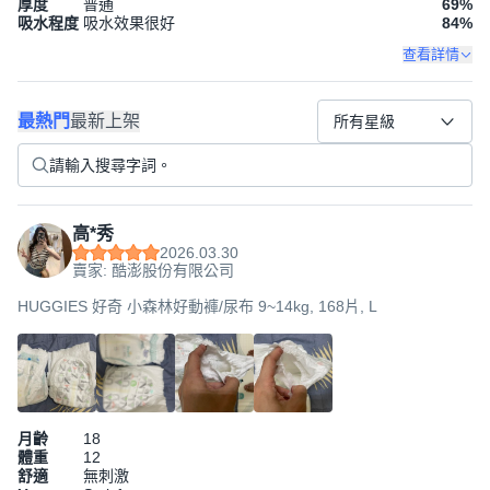
厚度
普通
69
%
吸水程度
吸水效果很好
84
%
查看詳情
最熱門
最新上架
所有星級
高*秀
2026.03.30
賣家: 酷澎股份有限公司
HUGGIES 好奇 小森林好動褲/尿布 9~14kg, 168片, L
月齡
18
體重
12
舒適
無刺激