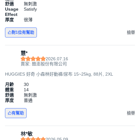
舒適
無刺激
Usage
Satisfy
Effect
厚度
很薄
對1位有幫助
檢舉
慧*
2026.07.16
賣家: 酷澎股份有限公司
HUGGIES 好奇 小森林好動褲/尿布 15~25kg, 88片, 2XL
月齡
30
體重
14
舒適
無刺激
厚度
普通
有幫助
檢舉
林*敏
2026.05.09