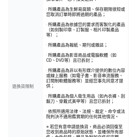
· 所購產品為生鮮易腐類、保存期限很短或
您取消訂單時即將過期的產品；
· 所購產品為依據您的要求而客製化的產品
（如刻製印章、訂製服、相片印製產品
等）；
· 所購產品為報紙、期刊或雜誌；
· 所購產品為影音商品或電腦軟體（如
CD、DVD等）且已拆封；
· 所購產品為非以有形媒介提供的數位內容
或線上服務（如電子書、影音串流服務、
訂閱制軟體服務等）並經您事先同意才提
供；
退換貨限制
· 所購產品為個人衛生用品（如內衣褲、刮
鬍刀、穿戴式美甲等）且您已拆封；
· 依照所適用法律、法規、裁定、命令或法
院判決不適用鑑賞期的任何其他情況。
※ 若您有意申請退換貨，商品必須回復至
您收到商品時的原始狀態，並確保所有部
件、內外包裝、贈品及附加文件的完整