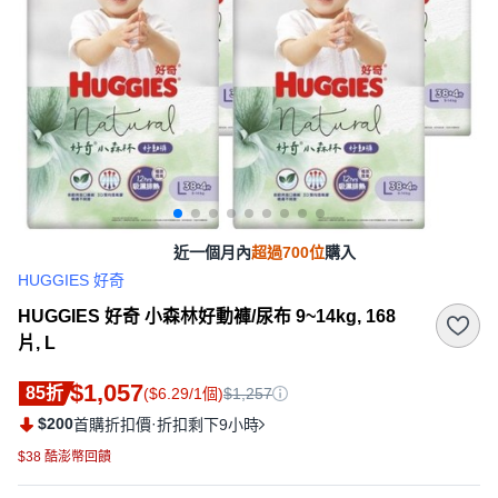
近一個月內
超過700位
購入
HUGGIES 好奇
HUGGIES 好奇 小森林好動褲/尿布 9~14kg, 168
片, L
$1,057
85折
($6.29/1個)
$1,257
$200
·
首購折扣價
折扣剩下9小時
$38 酷澎幣回饋