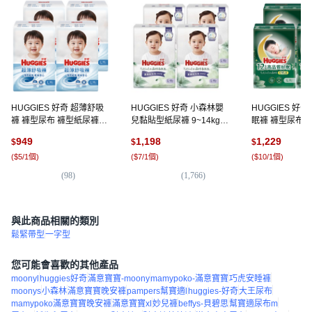
HUGGIES 好奇 超薄舒吸
HUGGIES 好奇 小森林嬰
HUGGIES 好
褲 褲型尿布 褲型紙尿褲
兒黏貼型紙尿褲 9~14kg
眠褲 褲型尿布 10
9~14kg 39576, L, 176片
30838, L, 176片
128片, L
949
1,198
1,229
$
$
$
(
$5/1個
)
(
$7/1個
)
(
$10/1個
)
(
98
)
(
1,766
)
(
2
與此商品相關的類別
鬆緊帶型
一字型
您可能會喜歡的其他產品
moonyl
huggies好奇
滿意寶寶-moony
mamypoko-滿意寶寶
巧虎安睡褲
moonys
小森林
滿意寶寶晚安褲
pampers幫寶適l
huggies-好奇
大王尿布
mamypoko滿意寶寶晚安褲
滿意寶寶xl
妙兒褲
beffys-貝碧思
幫寶適尿布m