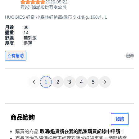
2026.05.22
賣家: 酷澎股份有限公司
HUGGIES 好奇 小森林好動褲/尿布 9~14kg, 168片, L
月齡
36
體重
14
舒適
無刺激
厚度
很薄
有幫助
檢舉
1
2
3
4
5
商品諮詢
諮詢
購買的商品
取消/退貨請在我的酷澎購買記錄中申請
。
商品咨詢及評價板塊不處理取消或退貨事宜，請聯絡客