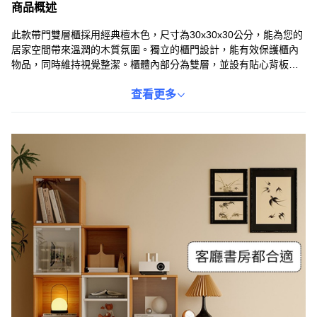
商品概述
此款帶門雙層櫃採用經典檀木色，尺寸為30x30x30公分，能為您的
居家空間帶來溫潤的木質氛圍。獨立的櫃門設計，能有效保護櫃內
物品，同時維持視覺整潔。櫃體內部分為雙層，並設有貼心背板，
提升收納的安全性與便利性。單個櫃體重量僅3公斤，搬運和調整擺
設位置都十分輕鬆。此系列產品支援多種款式與自由組合，無論是
查看更多
書房、臥室或是客廳，都能靈活搭配，創造專屬的收納方案。