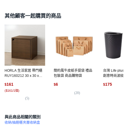
其他顧客一起購買的商品
HORLA 生活家居 帶門櫃
簡約風牛皮紙手提袋 禮品
台灣 Life plus
RUY160212 30 x 30 x
包裝袋 商品購物袋
創意時尚波紋壓
30cm, 檀木色, 1件
圾桶 10L 2個, 
161
6
175
$
$
$
(
$161/1個
)
(
20
)
(
1
)
(
5
)
與此商品相關的類別
收納/抽屜櫃
夾層收納盒