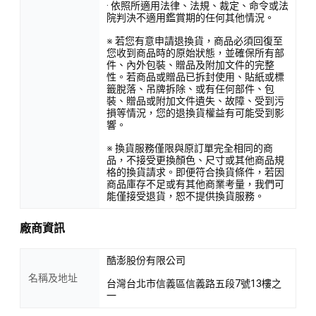
· 依照所適用法律、法規、裁定、命令或法
院判決不適用鑑賞期的任何其他情況。
※ 若您有意申請退換貨，商品必須回復至
您收到商品時的原始狀態，並確保所有部
件、內外包裝、贈品及附加文件的完整
性。若商品或贈品已拆封使用、貼紙或標
籤脫落、吊牌拆除、或有任何部件、包
裝、贈品或附加文件遺失、故障、受到污
損等情況，您的退換貨權益有可能受到影
響。
※ 換貨服務僅限與原訂單完全相同的商
品，不接受更換顏色、尺寸或其他商品規
格的換貨請求。即便符合換貨條件，若因
商品庫存不足或有其他商業考量，我們可
能僅接受退貨，恕不提供換貨服務。
廠商資訊
酷澎股份有限公司
名稱及地址
台灣台北市信義區信義路五段7號13樓之
一