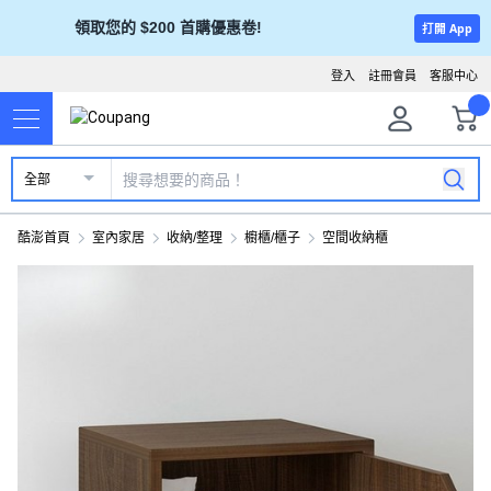
領取您的 $200 首購優惠卷!
打開 App
登入
註冊會員
客服中心
全部
酷澎首頁
室內家居
收納/整理
櫥櫃/櫃子
空間收納櫃