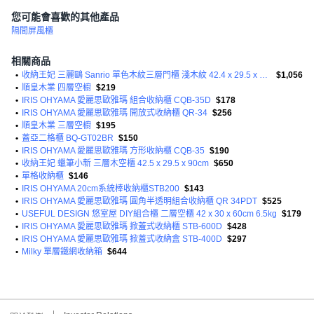
您可能會喜歡的其他產品
隔間屏風櫃
相關商品
•
收納王妃 三麗鷗 Sanrio 單色木紋三層門櫃 淺木紋 42.4 x 29.5 x 90cm 8.5kg
$1,056
•
順皇木業 四層空櫥
$219
•
IRIS OHYAMA 愛麗思歐雅瑪 組合收納櫃 CQB-35D
$178
•
IRIS OHYAMA 愛麗思歐雅瑪 開放式收納櫃 QR-34
$256
•
順皇木業 三層空櫥
$195
•
蓋亞二格櫃 BQ-GT02BR
$150
•
IRIS OHYAMA 愛麗思歐雅瑪 方形收納櫃 CQB-35
$190
•
收納王妃 蠟筆小新 三層木空櫃 42.5 x 29.5 x 90cm
$650
•
單格收納櫃
$146
•
IRIS OHYAMA 20cm系統棒收納櫃STB200
$143
•
IRIS OHYAMA 愛麗思歐雅瑪 圓角半透明組合收納櫃 QR 34PDT
$525
•
USEFUL DESIGN 悠室屋 DIY組合櫃 二層空櫃 42 x 30 x 60cm 6.5kg
$179
•
IRIS OHYAMA 愛麗思歐雅瑪 掀蓋式收納櫃 STB-600D
$428
•
IRIS OHYAMA 愛麗思歐雅瑪 掀蓋式收納盒 STB-400D
$297
•
Milky 單層鐵網收納箱
$644