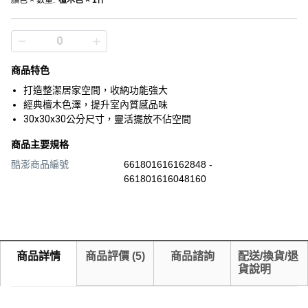
顏色 × 數量
:
檀木色 × 1件
商品特色
打造整潔居家空間，收納功能強大
經典檀木色澤，提升室內質感品味
30x30x30公分尺寸，靈活擺放不佔空間
商品主要規格
酷澎商品編號
661801616162848 -
661801616048160
商品詳情
商品評價
(
5
)
商品諮詢
配送/換貨/退
貨說明