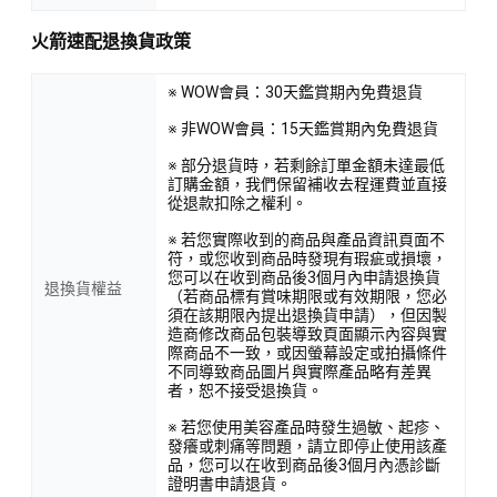
火箭速配退換貨政策
※ WOW會員：30天鑑賞期內免費退貨
※ 非WOW會員：15天鑑賞期內免費退貨
※ 部分退貨時，若剩餘訂單金額未達最低
訂購金額，我們保留補收去程運費並直接
從退款扣除之權利。
※ 若您實際收到的商品與產品資訊頁面不
符，或您收到商品時發現有瑕疵或損壞，
您可以在收到商品後3個月內申請退換貨
退換貨權益
（若商品標有賞味期限或有效期限，您必
須在該期限內提出退換貨申請），但因製
造商修改商品包裝導致頁面顯示內容與實
際商品不一致，或因螢幕設定或拍攝條件
不同導致商品圖片與實際產品略有差異
者，恕不接受退換貨。
※ 若您使用美容產品時發生過敏、起疹、
發癢或刺痛等問題，請立即停止使用該產
品，您可以在收到商品後3個月內憑診斷
證明書申請退貨。