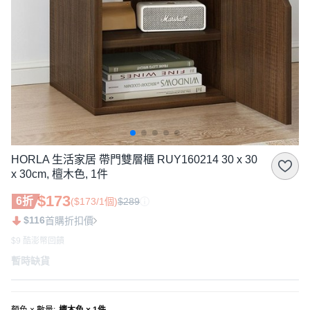
HORLA 生活家居 帶門雙層櫃 RUY160214 30 x 30
x 30cm, 檀木色, 1件
$173
6折
($173/1個)
$289
$116
首購折扣價
$9 酷澎幣回饋
暫時缺貨