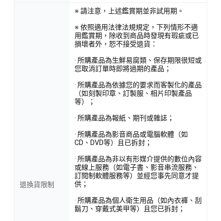
※ 請注意，上述鑑賞期並非試用期。
※ 依照適用法律法規規定，下列情形不適
用鑑賞期，除收到商品時發現有瑕疵或已
損壞者外，恕不接受退貨：
· 所購產品為生鮮易腐類、保存期限很短或
您取消訂單時即將過期的產品；
· 所購產品為依據您的要求而客製化的產品
（如刻製印章、訂製服、相片印製產品
等）；
· 所購產品為報紙、期刊或雜誌；
· 所購產品為影音商品或電腦軟體（如
CD、DVD等）且已拆封；
· 所購產品為非以有形媒介提供的數位內容
或線上服務（如電子書、影音串流服務、
訂閱制軟體服務等）並經您事先同意才提
供；
退換貨限制
· 所購產品為個人衛生用品（如內衣褲、刮
鬍刀、穿戴式美甲等）且您已拆封；