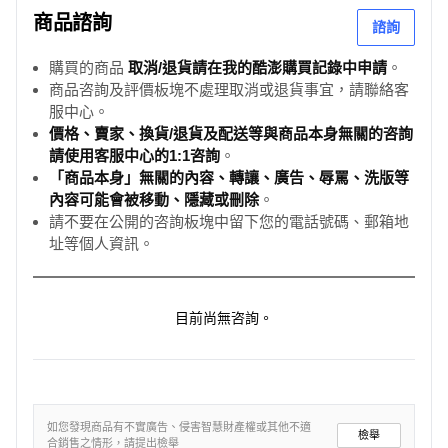
商品諮詢
諮詢
購買的商品
取消/退貨請在我的酷澎購買記錄中申請
。
商品咨詢及評價板塊不處理取消或退貨事宜，請聯絡客
服中心。
價格、賣家、換貨/退貨及配送等與商品本身無關的咨詢
請使用客服中心的1:1咨詢
。
「商品本身」無關的內容、轉讓、廣告、辱罵、洗版等
內容可能會被移動、隱藏或刪除
。
請不要在公開的咨詢板塊中留下您的電話號碼、郵箱地
址等個人資訊。
目前尚無咨詢。
如您發現商品有不實廣告、侵害智慧財產權或其他不適
檢舉
合銷售之情形，請提出檢舉