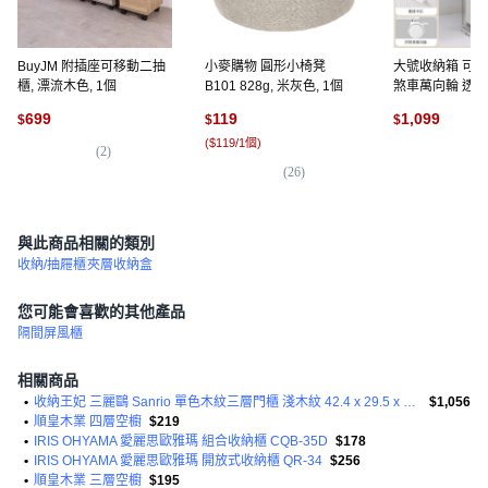
BuyJM 附插座可移動二抽
小麥購物 圓形小椅凳
大號收納箱 可折
櫃, 漂流木色, 1個
B101 828g, 米灰色, 1個
煞車萬向輪 透明
把手 磁吸翻蓋,
699
119
1,099
$
$
$
【40面寬-透明
(
$119/1個
)
(
2
)
(
1
)
(
26
)
與此商品相關的類別
收納/抽屜櫃
夾層收納盒
您可能會喜歡的其他產品
隔間屏風櫃
相關商品
•
收納王妃 三麗鷗 Sanrio 單色木紋三層門櫃 淺木紋 42.4 x 29.5 x 90cm 8.5kg
$1,056
•
順皇木業 四層空櫥
$219
•
IRIS OHYAMA 愛麗思歐雅瑪 組合收納櫃 CQB-35D
$178
•
IRIS OHYAMA 愛麗思歐雅瑪 開放式收納櫃 QR-34
$256
•
順皇木業 三層空櫥
$195