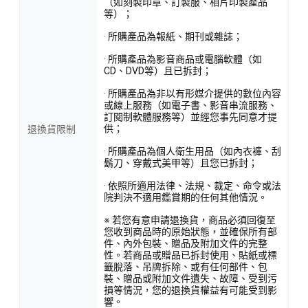
（如刻製印章、訂製服、相片印製產品
等）；
· 所購產品為報紙、期刊或雜誌；
· 所購產品為影音商品或電腦軟體（如
CD、DVD等）且已拆封；
· 所購產品為非以有形媒介提供的數位內容
或線上服務（如電子書、影音串流服務、
訂閱制軟體服務等）並經您事先同意才提
供；
退換貨限制
· 所購產品為個人衛生用品（如內衣褲、刮
鬍刀、穿戴式美甲等）且您已拆封；
· 依照所適用法律、法規、裁定、命令或法
院判決不適用鑑賞期的任何其他情況。
※ 若您有意申請退換貨，商品必須回復至
您收到商品時的原始狀態，並確保所有部
件、內外包裝、贈品及附加文件的完整
性。若商品或贈品已拆封使用、貼紙或標
籤脫落、吊牌拆除、或有任何部件、包
裝、贈品或附加文件遺失、故障、受到污
損等情況，您的退換貨權益有可能受到影
響。