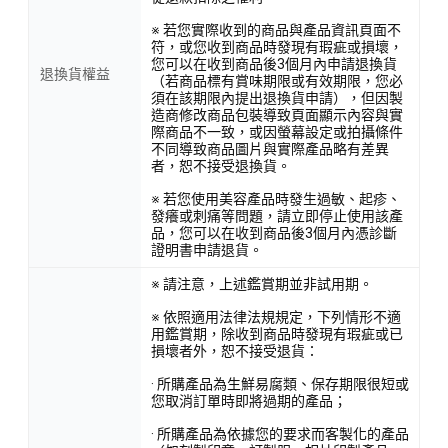
※ 若您實際收到的商品與產品資訊頁面不
符，或您收到商品時發現有瑕疵或損壞，
您可以在收到商品後3個月內申請退換貨
退換貨權益
（若商品標有賞味期限或有效期限，您必
須在該期限內提出退換貨申請），但因製
造商修改商品包裝導致頁面顯示內容與實
際商品不一致，或因螢幕設定或拍攝條件
不同導致商品圖片與實際產品略有差異
者，恕不接受退換貨。
※ 若您使用美容產品時發生過敏、起疹、
發癢或刺痛等問題，請立即停止使用該產
品，您可以在收到商品後3個月內憑診斷
證明書申請退貨。
※ 請注意，上述鑑賞期並非試用期。
※ 依照適用法律法規規定，下列情形不適
用鑑賞期，除收到商品時發現有瑕疵或已
損壞者外，恕不接受退貨：
· 所購產品為生鮮易腐類、保存期限很短或
您取消訂單時即將過期的產品；
· 所購產品為依據您的要求而客製化的產品