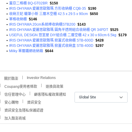
•
蓋亞二格櫃 BQ-GT02BR
$150
•
IRIS OHYAMA 愛麗思歐雅瑪 方形收納櫃 CQB-35
$190
•
收納王妃 蠟筆小新 三層木空櫃 42.5 x 29.5 x 90cm
$650
•
單格收納櫃
$146
•
IRIS OHYAMA 20cm系統棒收納櫃STB200
$143
•
IRIS OHYAMA 愛麗思歐雅瑪 圓角半透明組合收納櫃 QR 34PDT
$525
•
USEFUL DESIGN 悠室屋 DIY組合櫃 二層空櫃 42 x 30 x 60cm 6.5kg
$179
•
IRIS OHYAMA 愛麗思歐雅瑪 掀蓋式收納櫃 STB-600D
$428
•
IRIS OHYAMA 愛麗思歐雅瑪 掀蓋式收納盒 STB-400D
$297
•
Milky 單層鐵網收納箱
$644
Investor Relations
關於酷澎
Coupang使用者條款
退換貨政策
信任管理中心
顧客隱私權政策通知
Global Site
安心購物
資訊安全
資訊安全及隱私保護認證
加入酷澎商城