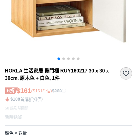
HORLA 生活家居 帶門櫃 RUY160217 30 x 30 x
30cm, 原木色 + 白色, 1件
$161
6折
($161/1個)
$269
$108
首購折扣價
$8 酷澎幣回饋
暫時缺貨
顏色 × 數量