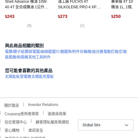
Shell Advance 機油 10W-
油工廠 FUCHS 4T
賽車級 4T 10W
40 4T 全合成機油 1公升, 1
SILKOLENE PRO 4 XP
機油 1L, 1個, R
個, ULTRA SCOOTER MB
10W40 1L 全合成機油, 1
RACING 4T 10
243
273
250
$
$
$
10W40
個
(
9
)
(
1
)
(
1
與此商品相關的類別
電鑽/鑽子組
鑽頭
電鋸/曲線鋸
鋸片/鏈鋸條/附件
砂輪機/拋光機
電動釘槍/釘槍
鼓風機/熱風機
其他工具附件
您可能會喜歡的其他產品
太陽能板
發電機
太陽能充電板
Investor Relations
關於酷澎
Coupang使用者條款
退換貨政策
信任管理中心
顧客隱私權政策通知
Global Site
安心購物
資訊安全