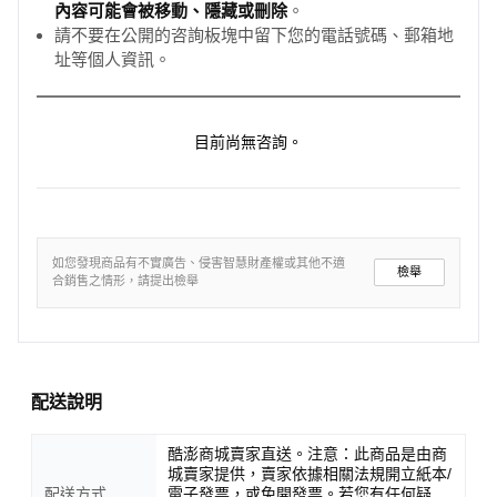
內容可能會被移動、隱藏或刪除
。
請不要在公開的咨詢板塊中留下您的電話號碼、郵箱地
址等個人資訊。
目前尚無咨詢。
如您發現商品有不實廣告、侵害智慧財產權或其他不適
檢舉
合銷售之情形，請提出檢舉
配送說明
酷澎商城賣家直送。注意：此商品是由商
城賣家提供，賣家依據相關法規開立紙本/
配送方式
電子發票，或免開發票。若您有任何疑