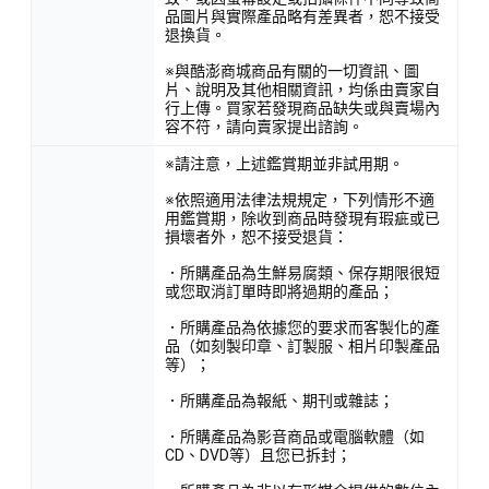
品圖片與實際產品略有差異者，恕不接受
退換貨。
※與酷澎商城商品有關的一切資訊、圖
片、說明及其他相關資訊，均係由賣家自
行上傳。買家若發現商品缺失或與賣場內
容不符，請向賣家提出諮詢。
※請注意，上述鑑賞期並非試用期。
※依照適用法律法規規定，下列情形不適
用鑑賞期，除收到商品時發現有瑕疵或已
損壞者外，恕不接受退貨：
．所購產品為生鮮易腐類、保存期限很短
或您取消訂單時即將過期的產品；
．所購產品為依據您的要求而客製化的產
品（如刻製印章、訂製服、相片印製產品
等）；
．所購產品為報紙、期刊或雜誌；
．所購產品為影音商品或電腦軟體（如
CD、DVD等）且您已拆封；