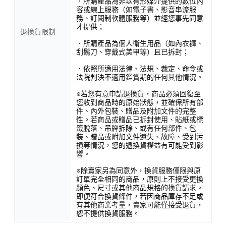
．所購產品為非以有形媒介提供的數位內
容或線上服務（如電子書、影音串流服
務、訂閱制軟體服務等）並經您事先同意
才提供；
退換貨限制
．所購產品為個人衛生用品（如內衣褲、
刮鬍刀、穿戴式美甲等）且已拆封；
．依照所適用法律、法規、裁定、命令或
法院判決不適用鑑賞期的任何其他情況。
※若您有意申請退換貨，商品必須回復至
您收到商品時的原始狀態，並確保所有部
件、內外包裝、贈品及附加文件的完整
性。若商品或贈品已拆封使用、貼紙或標
籤脫落、吊牌拆除、或有任何部件、包
裝、贈品或附加文件遺失、故障、受到污
損等情況，您的退換貨權益有可能受到影
響。
※除賣家另為同意外，換貨服務僅限與原
訂單完全相同的商品，原則上不接受更換
顏色、尺寸或其他商品規格的換貨請求。
即便符合換貨條件，若因商品庫存不足或
有其他商業考量，賣家可能僅接受退貨，
恕不提供換貨服務。