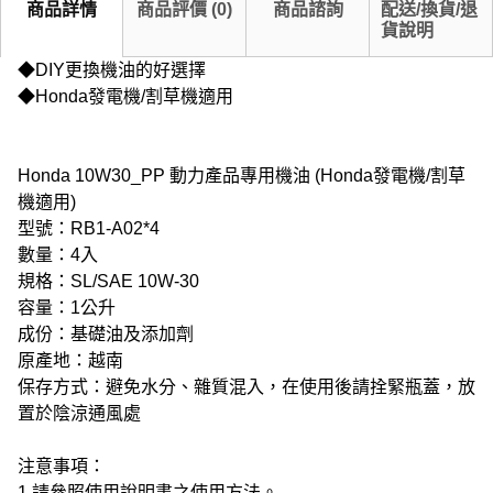
商品詳情
商品評價
(
0
)
商品諮詢
配送/換貨/退
貨說明
◆DIY更換機油的好選擇
◆Honda發電機/割草機適用
Honda 10W30_PP 動力產品專用機油 (Honda發電機/割草
機適用)
型號：RB1-A02*4
數量：4入
規格：SL/SAE 10W-30
容量：1公升
成份：基礎油及添加劑
原產地：越南
保存方式：避免水分、雜質混入，在使用後請拴緊瓶蓋，放
置於陰涼通風處
注意事項：
1.請參照使用說明書之使用方法。