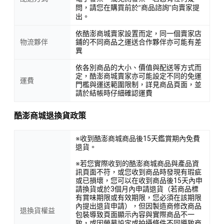
問，請您在購買前於“商品諮詢”向賣家提
出。
依酷澎商城賣家設置而定，同一個賣家店
物流夥伴
鋪的不同商品之運送合作夥伴亦可能有差
異
依各別商品的大小、價值與配送等方式而
定，酷澎商城賣家亦可能設定不同的免運
運費
門檻與運送範圍限制，詳見商品頁面，並
請於結帳時仔細確認運費
酷澎商城退換貨政策
※收到酷澎商城商品後15天鑑賞期內免費
退貨。
※若您實際收到的酷澎商城商品與產品資
訊頁面不符，或您收到商品時發現有瑕疵
或已損壞，您可以在收到商品後15天內申
請換貨或於3個月內申請退貨（若商品標
有賞味期限或有效期限，您必須在該期限
內提出退貨申請），但因製造商修改商品
退換貨權益
包裝導致頁面顯示內容與實際商品不一
致，或因螢幕設定或拍攝條件不同導致商