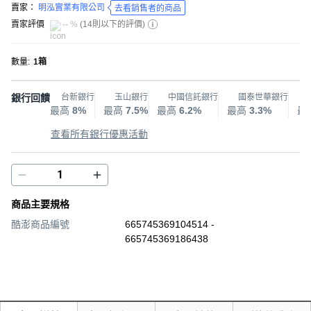
賣家：
明泓實業有限公司
去看銷售者的商品
賣家評價
-- %
(
14則以下的評價
)
數量
:
1箱
銀行回饋
台新銀行
玉山銀行
中國信託銀行
國泰世華銀行
最高
8%
最高
7.5%
最高
6.2%
最高
3.3%
最
查看所有銀行優惠活動
商品主要規格
酷澎商品編號
665745369104514 -
665745369186438