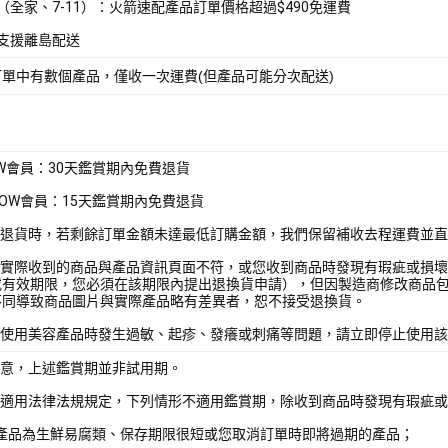
取（全家、7-11）：火箭速配產品訂單價格超過$490免運費
不支援離島配送
訂單中有數個產品，僅收一次運費(但產品可能分次配送)
OW會員：30天鑑賞期內免費退貨
WOW會員：15天鑑賞期內免費退貨
部分退貨時，若剩餘訂單金額未達最低訂購金額，我們保留補收去程運費並
若您實際收到的商品與產品資訊頁面不符，或您收到商品時發現有瑕疵或損
或有效期限，您必須在該期限內提出退換貨申請），但因製造商修改商品
不同導致商品圖片與實際產品略有差異者，恕不接受退換貨。
若您使用美容產品時發生過敏、起疹、發癢或刺痛等問題，請立即停止使用
注意，上述鑑賞期並非試用期。
依照適用法律法規規定，下列情形不適用鑑賞期，除收到商品時發現有瑕疵
所購產品為生鮮易腐類、保存期限很短或您取消訂單時即將過期的產品；