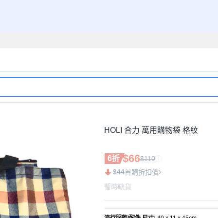
HOLI 合力 萬用購物袋 格紋
$66
6折
$110
$44
首購折扣價
暫時缺貨