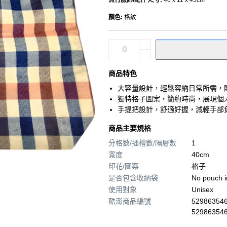
流行服飾/配件 尺寸
:
40 x 11 x 45cm
顏色
:
格紋
商品特色
大容量設計，輕鬆容納日常所需，
獨特格子圖案，簡約時尚，展現個
手提把設計，舒適好握，減輕手部
商品主要規格
分格數/插槽數/隔層數
1
寬度
40cm
印花/圖案
格子
是否包含收納袋
No pouch i
使用對象
Unisex
酷澎商品編號
529863546
52986354