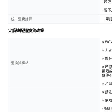
- 超
- 暫
統一運費計算
一筆
火箭速配退換貨政策
※ W
※ 非
※ 
退換貨權益
※ 
期限
條件
※ 
※ 請
※ 
· 