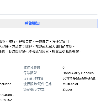
補貨通知
購物、旅行、野餐皆宜，一袋搞定，方便又實用。
人品味，無論走到哪裡，都能成為眾人矚目的焦點。
負擔，長時間提拿也不會感到疲累，輕鬆享受購物樂趣。
收納分層數
0
背帶類型
Hand-Carry Handles
流行配件材質
50%特多龍/n50%尼龍
ncluded
流行服飾/配件 色系
Multi-color
鎖定/固定方式
Zipper
994688 -
6929152