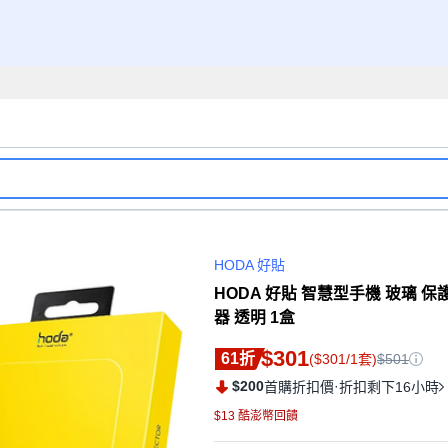
HODA 好貼
HODA 好貼 智慧型手機 玻璃 保護貼
器 透明 1盒
$301
61折
($301/1套)
$501
$200
·
首購折扣價
折扣剩下16小時
$13 酷澎幣回饋