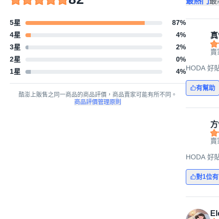
最熱門
最
5星
87
%
4星
4
%
真
3星
2
%
賣
2星
0
%
HODA 好
1星
4
%
有幫助
酷澎上販售之同一商品的商品評價，商品賣家可能有所不同。
商品評價管理原則
方
賣
HODA 好貼
對1位
El