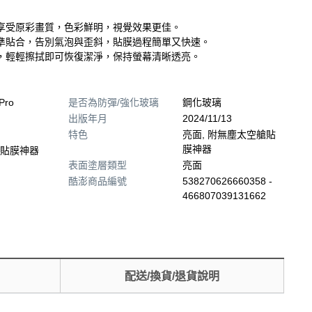
享受原彩畫質，色彩鮮明，視覺效果更佳。
準貼合，告別氣泡與歪斜，貼膜過程簡單又快速。
，輕輕擦拭即可恢復潔淨，保持螢幕清晰透亮。
Pro
是否為防彈/強化玻璃
鋼化玻璃
出版年月
2024/11/13
特色
亮面, 附無塵太空艙貼
膜神器
貼膜神器
表面塗層類型
亮面
酷澎商品編號
538270626660358 -
466807039131662
配送/換貨/退貨說明