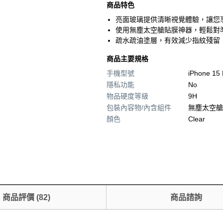
商品特色
亮面玻璃提供清晰視覺體驗，讓您
使用無塵太空艙貼膜神器，輕鬆對
疏水疏油塗層，有效減少指紋殘留
商品主要規格
手機型號
iPhone 15 
隱私功能
No
物品硬度等級
9H
包裝內容物/內含組件
無塵太空艙
顏色
Clear
商品評價
(
82
)
商品諮詢