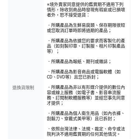
※境外賣家同意提供的鑑賞期不適用下列
情形，除收到商品時發現有瑕疵或已損壞
者外，恕不接受退貨：
．所購產品為生鮮易腐類、保存期限很短
或您取消訂單時即將過期的產品；
．所購產品為依據您的要求而客製化的產
品（如刻製印章、訂製服、相片印製產品
等）；
．所購產品為報紙、期刊或雜誌；
．所購產品為影音商品或電腦軟體（如
CD、DVD等）且您已拆封；
．所購產品為非以有形媒介提供的數位內
退換貨限制
容或線上服務（如電子書、影音串流服
務、訂閱制軟體服務等）並經您事先同意
才提供；
．所購產品為個人衛生用品（如內衣褲、
刮鬍刀、穿戴式美甲等）且已拆封；
．依照台灣法律、法規、裁定、命令或法
院判決不適用鑑賞期的任何其他情況。