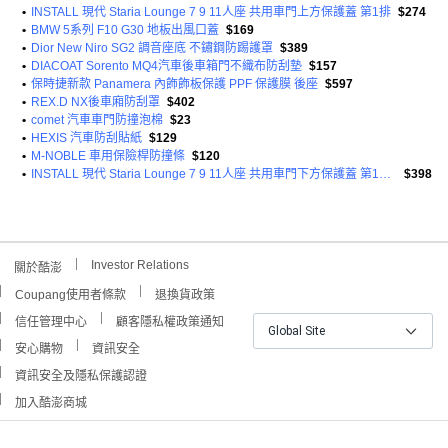
•
INSTALL 現代 Staria Lounge 7 9 11人座 共用車門上方保護蓋 第1排
$274
•
BMW 5系列 F10 G30 地板出風口蓋
$169
•
Dior New Niro SG2 調音座底 不鏽鋼防踢護罩
$389
•
DIACOAT Sorento MQ4汽車後車箱門不織布防刮墊
$157
•
保時捷新款 Panamera 內飾飾板保護 PPF 保護膜 後座
$597
•
REX.D NX後車廂防刮罩
$402
•
comet 汽車車門防撞泡棉
$23
•
HEXIS 汽車防刮貼紙
$129
•
M-NOBLE 車用保險桿防撞條
$120
•
INSTALL 現代 Staria Lounge 7 9 11人座 共用車門下方保護蓋 第1排 + 第2排 組合
$398
Investor Relations
關於酷澎
Coupang使用者條款
退換貨政策
信任管理中心
顧客隱私權政策通知
Global Site
安心購物
資訊安全
資訊安全及隱私保護認證
加入酷澎商城