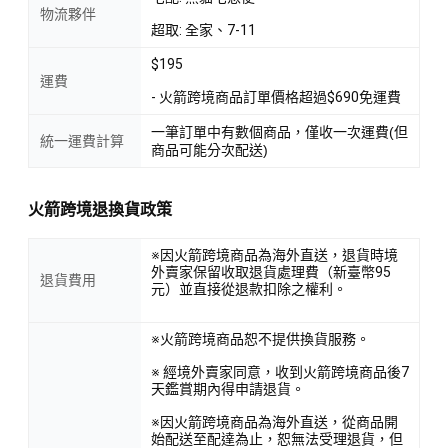
物流夥伴
超取: 全家、7-11
$195
運費
- 火箭跨境商品訂單價格超過$690免運費
一筆訂單中有數個商品，僅收一次運費(但
統一運費計算
商品可能分次配送)
火箭跨境退換貨政策
※因火箭跨境商品為海外直送，退貨時境
外賣家保留收取退貨處理費（新臺幣95
退貨費用
元）並直接從退款扣除之權利。
※火箭跨境商品恕不提供換貨服務。
※ 經境外賣家同意，收到火箭跨境商品後7
天鑑賞期內得申請退貨。
※因火箭跨境商品為海外直送，從商品開
始配送至配達為止，恕無法受理退貨，但