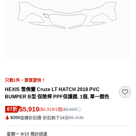
只剩
1
件，
要買要快！
HEXIS 雪佛蘭 Cruze LT HATCH 2018 PVC
BUMPER B型 保險桿 PPF保護膜, 1個, 單一顏色
$5,919
67折
($5,919/1個)
$8,859
$200
·
$6,119
首購折扣價
折扣剩下34分
星期一 8/10
預計送達