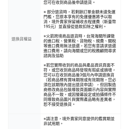
您可在收到商品後申請退貨。
※ 部分退貨時，若剩餘訂單金額未達免運
門檻，您原本享有的免運優惠將予以取
消，境外賣家保留補收去程運費（新臺幣
195元）並直接從退款扣除之權利。
※火箭跨境商品退貨時，台灣海關所課徵
退換貨權益
的進口稅、營業稅、貨物稅、規費、關稅
等進口費用無法退還，若您有意請求退還
進口費用，請向海關或您的稅務顧問尋求
諮詢及協助
※若您實際收到的商品與產品資訊頁面不
符，或您收到商品時發現有瑕疵或損壞，
您可以在收到商品後3個月內申請退換貨
（若商品標有賞味期限或有效期限，您必
須在該期限內提出退貨申請），但因製造
商修改商品包裝導致頁面顯示內容與實際
商品不一致，或因螢幕設定或拍攝條件不
同導致商品圖片與實際產品略有差異者，
恕不接受退換貨。
※請注意，境外賣家同意提供的鑑賞期並
非試用期。