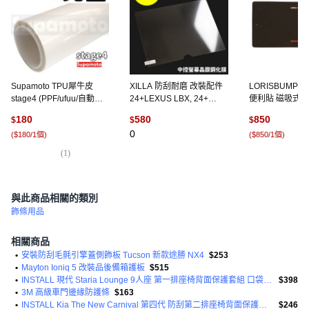
Supamoto TPU犀牛皮
XILLA 防刮耐磨 改裝配件
LORISBUMPE
stage4 (PPF/ufuu/自動熱
24+LEXUS LBX, 24+
便利貼 磁吸式防
修復/隱形車衣/保護膜/包膜
LEXUS LBX,中控螢幕晶鑽
材質 60x30x1c
180
580
850
$
$
$
貼膜), 1個, 亮面, 透明
鋼化膜 彩盒裝+貼膜小工具
0
(
$180/1個
)
(
$850/1個
)
(
1
)
(
2
)
與此商品相關的類別
飾條用品
相關商品
•
安裝防刮毛氈引擎蓋側飾板 Tucson 新款途勝 NX4
$253
•
Mayton Ioniq 5 改裝品後備箱護板
$515
•
INSTALL 現代 Staria Lounge 9人座 第一排座椅背面保護套組 口袋型 高級款
$398
•
3M 高級車門邊緣防護條
$163
•
INSTALL Kia The New Carnival 第四代 防刮第二排座椅背面保護套 9人座通風座椅 共用
$246