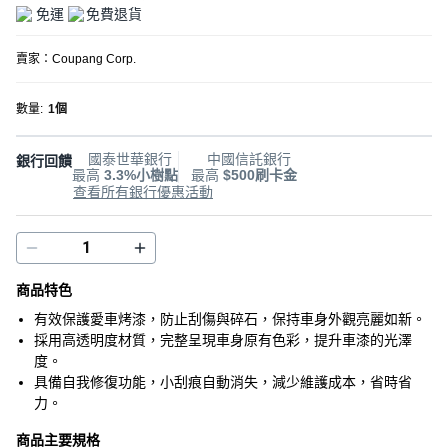
免運
免費退貨
賣家：
Coupang Corp.
數量
:
1個
國泰世華銀行
中國信託銀行
銀行回饋
最高
3.3%小樹點
最高
$500刷卡金
查看所有銀行優惠活動
商品特色
有效保護愛車烤漆，防止刮傷與碎石，保持車身外觀亮麗如新。
採用高透明度材質，完整呈現車身原有色彩，提升車漆的光澤
度。
具備自我修復功能，小刮痕自動消失，減少維護成本，省時省
力。
商品主要規格