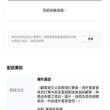
目前尚無咨詢。
如您發現商品有不實廣告、侵害智慧財產權或其他不適
檢舉
合銷售之情形，請提出檢舉
配送資訊
海外直送
（顧客提交火箭跨境訂單後，境外賣家會
配送方式
收到訂單內容並直接配送商品給顧客，與
產品有關之資訊、圖片、說明及其他相關
資訊，均由境外賣家提供。）
宅配: 黑貓宅急便