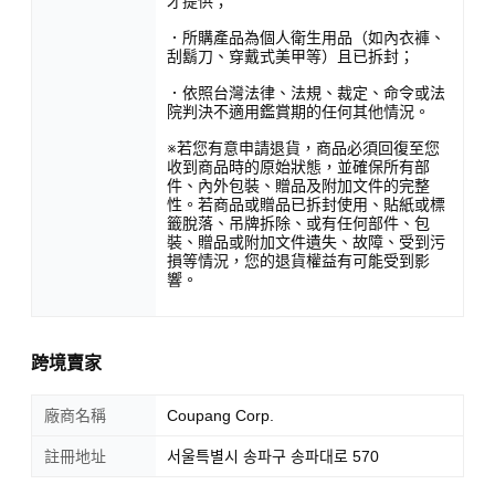
才提供；
．所購產品為個人衛生用品（如內衣褲、
刮鬍刀、穿戴式美甲等）且已拆封；
．依照台灣法律、法規、裁定、命令或法
院判決不適用鑑賞期的任何其他情況。
※若您有意申請退貨，商品必須回復至您
收到商品時的原始狀態，並確保所有部
件、內外包裝、贈品及附加文件的完整
性。若商品或贈品已拆封使用、貼紙或標
籤脫落、吊牌拆除、或有任何部件、包
裝、贈品或附加文件遺失、故障、受到污
損等情況，您的退貨權益有可能受到影
響。
跨境賣家
廠商名稱
Coupang Corp.
註冊地址
서울특별시 송파구 송파대로 570