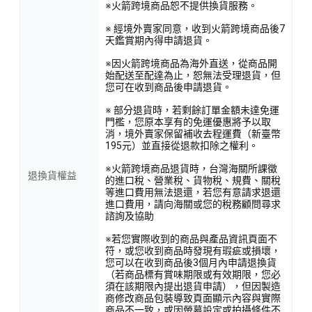
※火箭跨境商品恕不提供換貨服務。
※ 經境外賣家同意，收到火箭跨境商品後7
天鑑賞期內得申請退貨。
※因火箭跨境商品為海外直送，從商品開
始配送至配達為止，恕無法受理退貨，但
您可在收到商品後申請退貨。
※ 部分退貨時，若剩餘訂單金額未達免運
門檻，您原本享有的免運優惠將予以取
消，境外賣家保留補收去程運費（新臺幣
195元）並直接從退款扣除之權利。
※火箭跨境商品退貨時，台灣海關所課徵
退換貨權益
的進口稅、營業稅、貨物稅、規費、關稅
等進口費用無法退還，若您有意請求退還
進口費用，請向海關或您的稅務顧問尋求
諮詢及協助
※若您實際收到的商品與產品資訊頁面不
符，或您收到商品時發現有瑕疵或損壞，
您可以在收到商品後3個月內申請退換貨
（若商品標有賞味期限或有效期限，您必
須在該期限內提出退貨申請），但因製造
商修改商品包裝導致頁面顯示內容與實際
商品不一致，或因螢幕設定或拍攝條件不