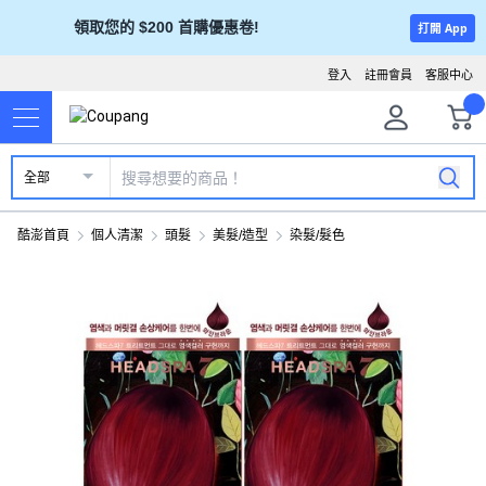
領取您的 $200 首購優惠卷!
打開 App
登入
註冊會員
客服中心
全部
酷澎首頁
個人清潔
頭髮
美髮/造型
染髮/髮色