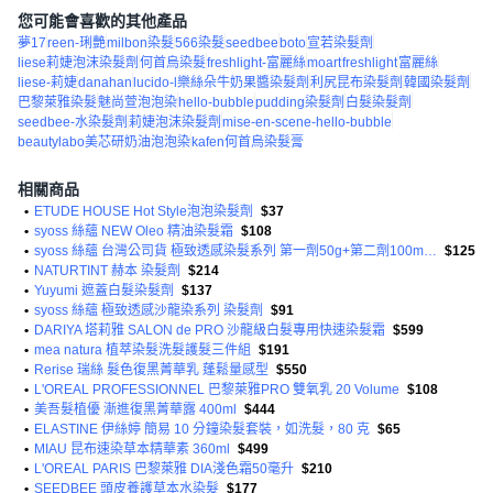
您可能會喜歡的其他產品
夢17
reen-琍艷
milbon染髮
566染髮
seedbee
boto
宣若染髮劑
liese莉婕泡沫染髮劑
何首烏染髮
freshlight-富麗絲
moart
freshlight
富麗絲
liese-莉婕
danahan
lucido-l樂絲朵牛奶果醬染髮劑
利尻昆布染髮劑
韓國染髮劑
巴黎萊雅染髮
魅尚萱泡泡染
hello-bubble
pudding染髮劑
白髮染髮劑
seedbee-水染髮劑
莉婕泡沫染髮劑
mise-en-scene-hello-bubble
beautylabo美芯研奶油泡泡染
kafen何首烏染髮膏
相關商品
•
ETUDE HOUSE Hot Style泡泡染髮劑
$37
•
syoss 絲蘊 NEW Oleo 精油染髮霜
$108
•
syoss 絲蘊 台灣公司貨 極致透感染髮系列 第一劑50g+第二劑100ml+染後護髮乳15g
$125
•
NATURTINT 赫本 染髮劑
$214
•
Yuyumi 遮蓋白髮染髮劑
$137
•
syoss 絲蘊 極致透感沙龍染系列 染髮劑
$91
•
DARIYA 塔莉雅 SALON de PRO 沙龍級白髮專用快速染髮霜
$599
•
mea natura 植萃染髮洗髮護髮三件組
$191
•
Rerise 瑞絲 髮色復黑菁華乳 蓬鬆量感型
$550
•
L'OREAL PROFESSIONNEL 巴黎萊雅PRO 雙氧乳 20 Volume
$108
•
美吾髮植優 漸進復黑菁華露 400ml
$444
•
ELASTINE 伊絲婷 簡易 10 分鐘染髮套裝，如洗髮，80 克
$65
•
MIAU 昆布速染草本精華素 360ml
$499
•
L'OREAL PARIS 巴黎萊雅 DIA淺色霜50毫升
$210
•
SEEDBEE 頭皮養護草本水染髮
$177