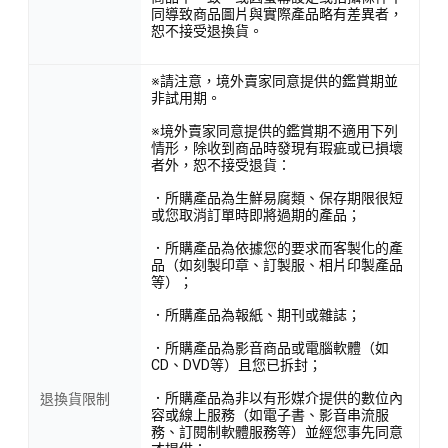
同導致商品圖片與實際產品略有差異者，
恕不接受退換貨。
※請注意，境外賣家同意提供的鑑賞期並
非試用期。
※境外賣家同意提供的鑑賞期不適用下列
情形，除收到商品時發現有瑕疵或已損壞
者外，恕不接受退貨：
．所購產品為生鮮易腐類、保存期限很短
或您取消訂單時即將過期的產品；
．所購產品為依據您的要求而客製化的產
品（如刻製印章、訂製服、相片印製產品
等）；
．所購產品為報紙、期刊或雜誌；
．所購產品為影音商品或電腦軟體（如
CD、DVD等）且您已拆封；
．所購產品為非以有形媒介提供的數位內
退換貨限制
容或線上服務（如電子書、影音串流服
務、訂閱制軟體服務等）並經您事先同意