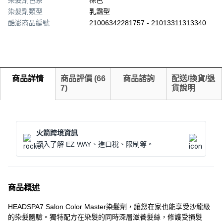
染髮劑色系
棕色
染髮劑類型
乳霜型
酷澎商品編號
21006342281757 - 21013311313340
商品詳情
商品評價
(
66
商品諮詢
配送/換貨/退
7
)
貨說明
火箭跨境資訊
深入了解 EZ WAY、進口稅、限制等。
商品概述
HEADSPA7 Salon Color Master染髮劑，讓您在家也能享受沙龍級
的染髮體驗。獨特配方在染髮的同時深層滋養髮絲，修護受損髮