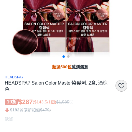
超過500位
感到滿意
HEADSPA7
HEADSPA7 Salon Color Master染髮劑, 2盒, 酒棕
色
$287
19折
($143.5/1個)
$1,585
$192
$479
首購折扣價
缺貨