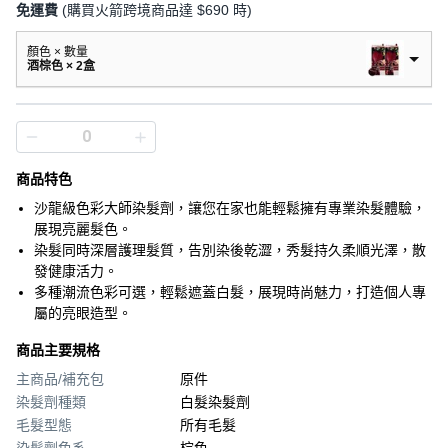
免運費
(購買火箭跨境商品達 $690 時)
顏色 × 數量
酒棕色 × 2盒
商品特色
沙龍級色彩大師染髮劑，讓您在家也能輕鬆擁有專業染髮體驗，
展現亮麗髮色。
染髮同時深層護理髮質，告別染後乾澀，秀髮持久柔順光澤，散
發健康活力。
多種潮流色彩可選，輕鬆遮蓋白髮，展現時尚魅力，打造個人專
屬的亮眼造型。
商品主要規格
主商品/補充包
原件
染髮劑種類
白髮染髮劑
毛髮型態
所有毛髮