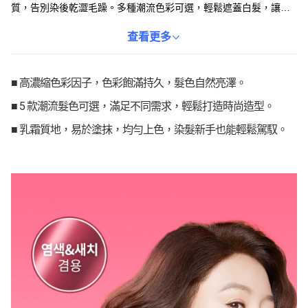
質，告別染後乾澀毛躁。多種潮流色彩可選，輕鬆遮蓋白髮，讓您
煥發年輕光彩。操作簡單方便，在家也能輕鬆染出均勻亮麗的髮
色，展現您的個人魅力。染髮後髮絲柔順有光澤，頭皮也感到舒適
查看更多
無負擔。
■ 高濃縮色彩因子，色彩飽滿持久，髮色自然亮澤。
■ 5 款潮流髮色可選，滿足不同需求，輕鬆打造時尚造型。
■ 乳霜質地，易於塗抹，均勻上色，染髮新手也能輕鬆駕馭。