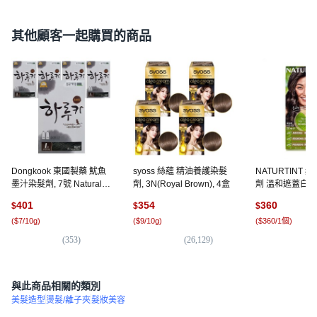
其他顧客一起購買的商品
Dongkook 東國製藥 魷魚
syoss 絲蘊 精油養護染髮
NATURTINT 
墨汁染髮劑, 7號 Natural
劑, 3N(Royal Brown), 4盒
劑 溫和遮蓋白髮
Black, 5盒
滋養, 1個
401
354
360
$
$
$
(
$7/10g
)
(
$9/10g
)
(
$360/1個
)
(
353
)
(
26,129
)
(
5
)
與此商品相關的類別
美髮造型
燙髮/離子夾
髮妝美容