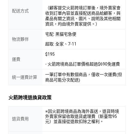
（顧客提交火箭跨境訂單後，境外賣家會
配送方式
收到訂單內容並直接配送商品給顧客，與
產品有關之資訊、圖片、說明及其他相關
資訊，均由境外賣家提供。）
宅配: 黑貓宅急便
物流夥伴
超取: 全家、7-11
$195
運費
- 火箭跨境商品訂單價格超過$690免運費
一筆訂單中有數個商品，僅收一次運費(但
統一運費計算
商品可能分次配送)
火箭跨境退換貨政策
※因火箭跨境商品為海外直送，退貨時境
外賣家保留收取退貨處理費（新臺幣95
退貨費用
元）並直接從退款扣除之權利。