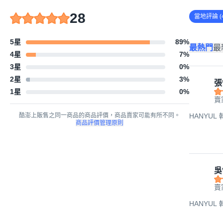
28
當地評論 (4
5星
89
%
最熱門
最
4星
7
%
3星
0
%
2星
3
%
張
1星
0
%
賣家
酷澎上販售之同一商品的商品評價，商品賣家可能有所不同。
HANYUL
商品評價管理原則
吳
賣家
HANYUL