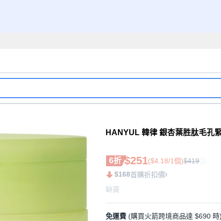
HANYUL 韓律 銀杏葉胜肽毛孔緊緻棉
$251
6折
($4.18/1個)
$419
$168
首購折扣價
缺貨
免運費
(購買火箭跨境商品達 $690 時