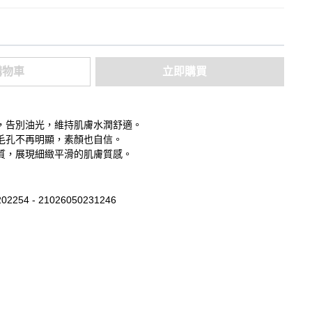
購物車
立即購買
，告別油光，維持肌膚水潤舒適。
毛孔不再明顯，素顏也自信。
質，展現細緻平滑的肌膚質感。
02254 - 21026050231246