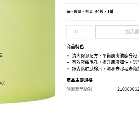
每份數量 × 數量
:
60片 × 1罐
加入
商品特色
清爽保濕配方，平衡肌膚油脂分泌
有效緊緻毛孔，提升肌膚彈性，讓
銀杏葉胜肽棉片，溫和去除老廢角
商品主要規格
酷澎商品編號
210089062