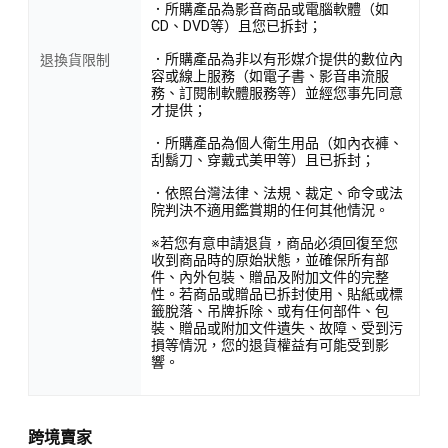
．所購產品為影音商品或電腦軟體（如
CD、DVD等）且您已拆封；
．所購產品為非以有形媒介提供的數位內
退換貨限制
容或線上服務（如電子書、影音串流服
務、訂閱制軟體服務等）並經您事先同意
才提供；
．所購產品為個人衛生用品（如內衣褲、
刮鬍刀、穿戴式美甲等）且已拆封；
．依照台灣法律、法規、裁定、命令或法
院判決不適用鑑賞期的任何其他情況。
※若您有意申請退貨，商品必須回復至您
收到商品時的原始狀態，並確保所有部
件、內外包裝、贈品及附加文件的完整
性。若商品或贈品已拆封使用、貼紙或標
籤脫落、吊牌拆除、或有任何部件、包
裝、贈品或附加文件遺失、故障、受到污
損等情況，您的退貨權益有可能受到影
響。
跨境賣家