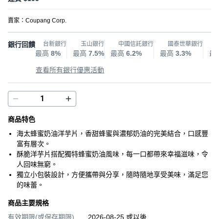
賣家：
Coupang Corp.
銀行回饋
台新銀行
玉山銀行
中國信託銀行
國泰世華銀行
最高
8%
最高
7.5%
最高
6.2%
最高
3.3%
最
查看所有銀行優惠活動
商品特色
海太蜂蜜奶油洋芋片，香甜蜂蜜與濃郁奶油的完美結合，口感豐
富有層次。
酥脆洋芋片搭配獨特蜂蜜奶油風味，每一口都帶來幸福滋味，令
人回味無窮。
獨立小包裝設計，方便攜帶與分享，隨時隨地享受美味，滿足您
的味蕾。
商品主要規格
有效期限(或保存期限)
2026-08-25 或以後