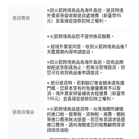
※因火箭跨境商品為海外直送，退貨時境
外賣家保留收取退貨處理費（新臺幣95
退貨費用
元）並直接從退款扣除之權利。
※火箭跨境商品恕不提供換貨服務。
※ 經境外賣家同意，收到火箭跨境商品後7
天鑑賞期內得申請退貨。
※因火箭跨境商品為海外直送，從商品開
始配送至配達為止，恕無法受理退貨，但
您可在收到商品後申請退貨。
※ 部分退貨時，若剩餘訂單金額未達免運
門檻，您原本享有的免運優惠將予以取
消，境外賣家保留補收去程運費（新臺幣
195元）並直接從退款扣除之權利。
※火箭跨境商品退貨時，台灣海關所課徵
退換貨權益
的進口稅、營業稅、貨物稅、規費、關稅
等進口費用無法退還，若您有意請求退還
進口費用，請向海關或您的稅務顧問尋求
諮詢及協助