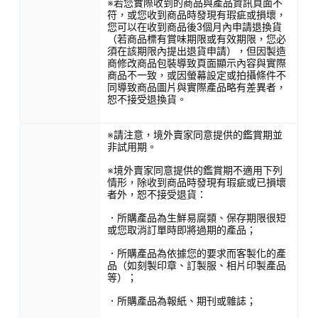
※若您實際收到的商品與產品資訊頁面不
符，或您收到商品時發現有瑕疵或損壞，
您可以在收到商品後3個月內申請退換貨
（若商品標有賞味期限或有效期限，您必
須在該期限內提出退貨申請），但因製造
商修改商品包裝導致頁面顯示內容與實際
商品不一致，或因螢幕設定或拍攝條件不
同導致商品圖片與實際產品略有差異者，
恕不接受退換貨。
※請注意，境外賣家同意提供的鑑賞期並
非試用期。
※境外賣家同意提供的鑑賞期不適用下列
情形，除收到商品時發現有瑕疵或已損壞
者外，恕不接受退貨：
．所購產品為生鮮易腐類、保存期限很短
或您取消訂單時即將過期的產品；
．所購產品為依據您的要求而客製化的產
品（如刻製印章、訂製服、相片印製產品
等）；
．所購產品為報紙、期刊或雜誌；