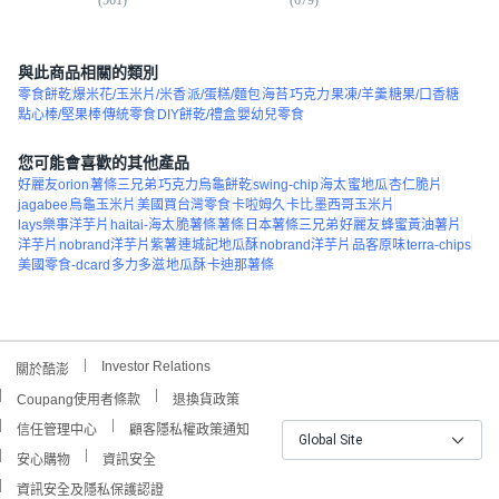
與此商品相關的類別
零食餅乾
爆米花/玉米片/米香
派/蛋糕/麵包
海苔
巧克力
果凍/羊羹
糖果/口香糖
點心棒/堅果棒
傳統零食
DIY餅乾/禮盒
嬰幼兒零食
您可能會喜歡的其他產品
好麗友orion
薯條三兄弟
巧克力烏龜餅乾
swing-chip
海太
蜜地瓜
杏仁脆片
jagabee
烏龜玉米片
美國買台灣零食
卡啦姆久
卡比
墨西哥玉米片
lays樂事洋芋片
haitai-海太
脆薯條
薯條
日本薯條三兄弟
好麗友
蜂蜜黃油薯片
洋芋片
nobrand洋芋片紫薯
連城記地瓜酥
nobrand洋芋片
品客原味
terra-chips
美國零食-dcard
多力多滋
地瓜酥
卡迪那薯條
Investor Relations
關於酷澎
Coupang使用者條款
退換貨政策
信任管理中心
顧客隱私權政策通知
Global Site
安心購物
資訊安全
資訊安全及隱私保護認證