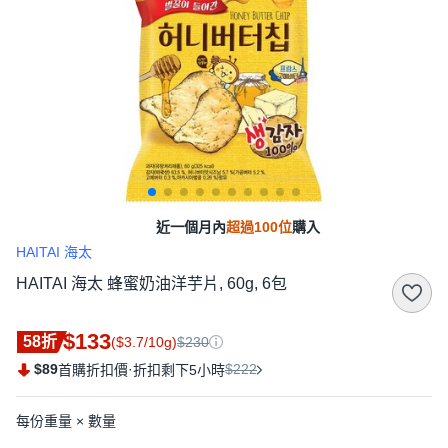
近一個月內
超過100位
購入
HAITAI 海太
HAITAI 海太 蜂蜜奶油洋芋片, 60g, 6包
$133
58折
($3.7/10g)
$230
$89
·
$222
首購折扣價
折扣剩下5小時
每份重量 × 數量