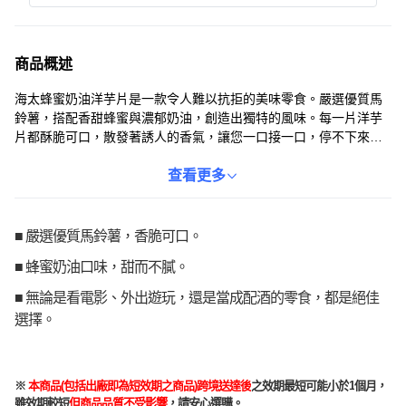
商品概述
海太蜂蜜奶油洋芋片是一款令人難以抗拒的美味零食。嚴選優質馬
鈴薯，搭配香甜蜂蜜與濃郁奶油，創造出獨特的風味。每一片洋芋
片都酥脆可口，散發著誘人的香氣，讓您一口接一口，停不下來。
獨立小包裝設計，方便攜帶，隨時隨地享受美味。無論是辦公室、
戶外活動或居家休閒，海太蜂蜜奶油洋芋片都是您的最佳選擇。
查看更多
■ 嚴選優質馬鈴薯，香脆可口。
■ 蜂蜜奶油口味，甜而不膩。
■ 無論是看電影、外出遊玩，還是當成配酒的零食，都是絕佳
選擇。
※
本商品
(
包括出廠即
為
短效期之商品
)
跨境送達後
之效期最短可能小於
1
個月，
雖效期較短
但商品品質不受影響
，請安心選購。