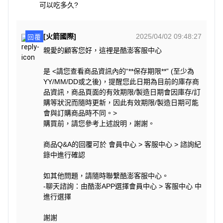
可以吃多久?
口味，甜而不膩，讓人一口接一口，停不下來。無論是看電
影、外出遊玩，還是當成配酒零食，都是絕佳的選擇。
[火箭國際]
2025/04/02 09:48:27
回覆
親愛的顧客您好，這裡是酷澎客服中心
<產品資訊皆由跨境廠商提供，
產品資訊部分文字係由AI產出
，
是 <請您查看商品資訊內的“**保存期限**” (至少為
翻譯內容僅供參考，相關說明應以實際產品標示資訊為準>
YY/MM/DD或之後)，提醒您此日期為目前的庫存商
品資訊，商品頁面的有效期限/製造日期會因庫存/訂
購等狀況而隨時更新，因此有效期限/製造日期可能
會與訂購商品時不同。>
購買前，請您參考上述說明，謝謝。
商品Q&A的回覆可於 會員中心 > 客服中心 > 諮詢紀
錄中進行確認
如其他問題，請隨時聯繫酷澎客服中心。
-聊天諮詢：由酷澎APP選擇會員中心 > 客服中心 中
進行選擇
謝謝