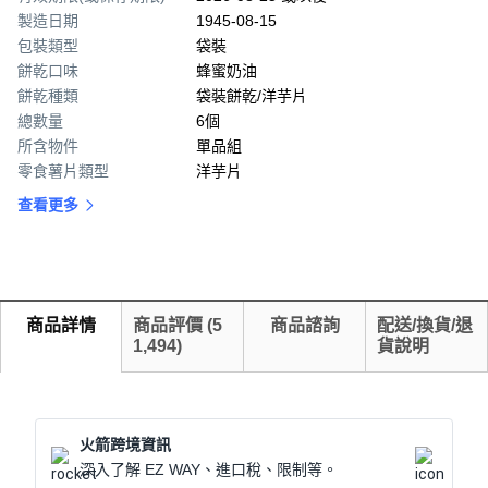
製造日期
1945-08-15
包裝類型
袋裝
餅乾口味
蜂蜜奶油
餅乾種類
袋裝餅乾/洋芋片
總數量
6個
所含物件
單品組
零食薯片類型
洋芋片
查看更多
商品詳情
商品評價
(
5
商品諮詢
配送/換貨/退
1,494
)
貨說明
火箭跨境資訊
深入了解 EZ WAY、進口稅、限制等。