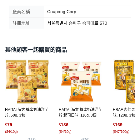
廠商名稱
Coupang Corp.
註冊地址
서울특별시 송파구 송파대로 570
其他顧客一起購買的商品
HAITAI 海太 蜂蜜奶油洋芋
HAITAI 海太 蜂蜜奶油洋芋
HBAF 杏仁果 
片, 60g, 3包
片 起司口味, 110g, 3個
味, 120g, 3包
79
136
169
$
$
$
(
$4/10g
)
(
$4/10g
)
(
$47/100g
)
(
561
)
(
679
)
(
18