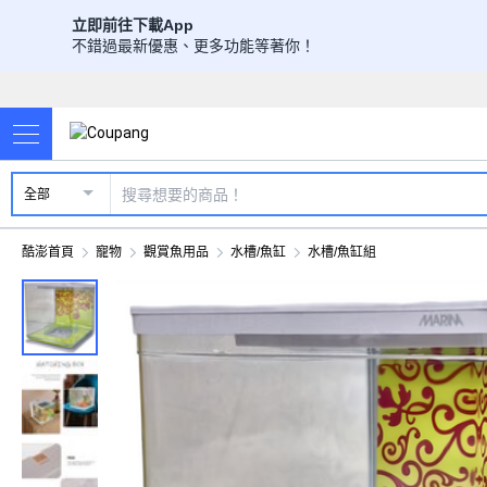
立即前往下載App
不錯過最新優惠、更多功能等著你！
全部
酷澎首頁
寵物
觀賞魚用品
水槽/魚缸
水槽/魚缸組