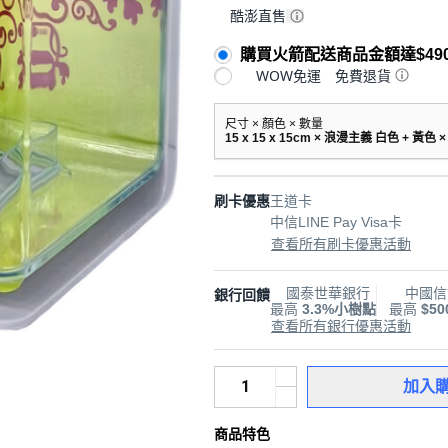
酷澎直售
購買火箭配送商品金額達$49
WOW免運
免費退貨
尺寸 × 顏色 × 數量
15 x 15 x 15cm × 浪漫主義 白色 + 黃色 ×
刷卡優惠
王道卡
中信LINE Pay Visa卡
查看所有刷卡優惠活動
國泰世華銀行
中國信
銀行回饋
最高
3.3%小樹點
最高
$5
查看所有銀行優惠活動
加入
商品特色