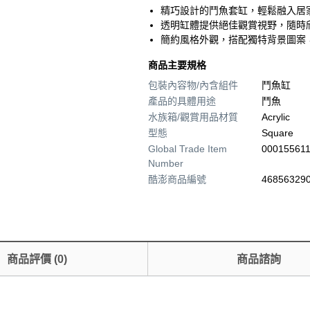
精巧設計的鬥魚套缸，輕鬆融入居
透明缸體提供絕佳觀賞視野，隨時
簡約風格外觀，搭配獨特背景圖案
商品主要規格
包裝內容物/內含組件
鬥魚缸
產品的具體用途
鬥魚
水族箱/觀賞用品材質
Acrylic
型態
Square
Global Trade Item
00015561
Number
酷澎商品編號
468563290
商品評價
(
0
)
商品諮詢