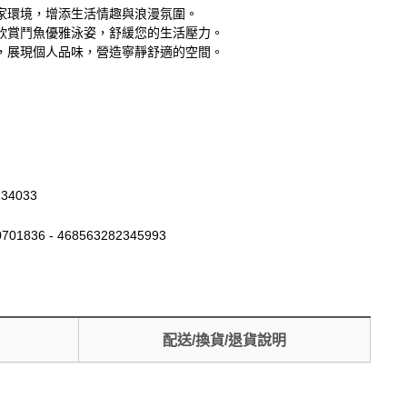
家環境，增添生活情趣與浪漫氛圍。
欣賞鬥魚優雅泳姿，舒緩您的生活壓力。
，展現個人品味，營造寧靜舒適的空間。
134033
701836 - 468563282345993
配送/換貨/退貨說明