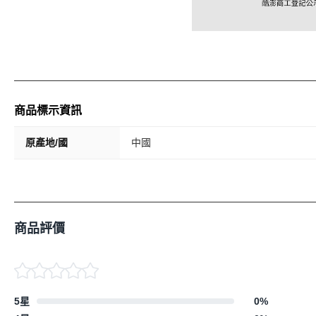
商品標示資訊
原產地/國
中國
商品評價
5星
0
%