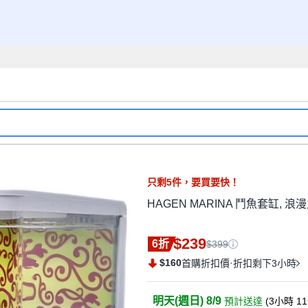
只剩
5
件，
要買要快！
HAGEN MARINA 鬥魚套缸, 浪漫
$239
6折
$399
$160
·
首購折扣價
折扣剩下3小時
明天(週日) 8/9
預計送達
(
3小時 1