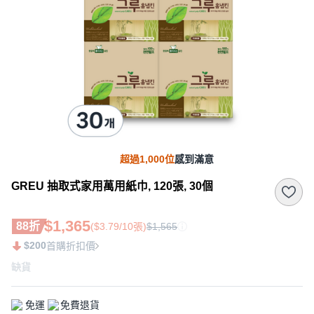
超過1,000位
感到滿意
GREU 抽取式家用萬用紙巾, 120張, 30個
$1,365
88折
($3.79/10張)
$1,565
$200
首購折扣價
缺貨
免運
免費退貨