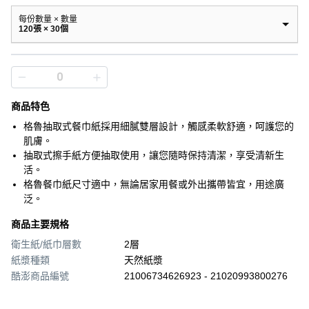
每份數量 × 數量
120張 × 30個
商品特色
格魯抽取式餐巾紙採用細膩雙層設計，觸感柔軟舒適，呵護您的
肌膚。
抽取式擦手紙方便抽取使用，讓您隨時保持清潔，享受清新生
活。
格魯餐巾紙尺寸適中，無論居家用餐或外出攜帶皆宜，用途廣
泛。
商品主要規格
衛生紙/紙巾層數
2層
紙漿種類
天然紙漿
酷澎商品編號
21006734626923 - 21020993800276