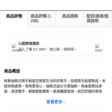
商品詳情
商品評價
(
1,
商品諮詢
配送/換貨/退
298
)
貨說明
火箭跨境資訊
深入了解 EZ WAY、進口稅、限制等。
商品概述
格魯抽取式擦手紙是您居家生活的好幫手。採用原生紙漿製成，未
經特殊處理，使用更安心。抽取式設計方便抽取，無論是擦拭桌
面、清潔雙手，都能輕鬆應對。紙張觸感柔順，給您舒適的使用體
驗。格魯餐巾紙，讓您的生活更加便利與衛生。
查看更多