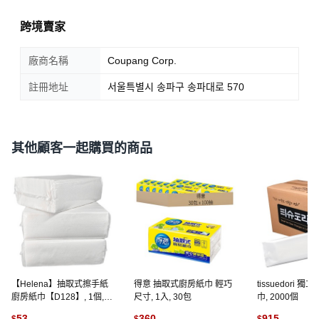
跨境賣家
廠商名稱
Coupang Corp.
註冊地址
서울특별시 송파구 송파대로 570
其他顧客一起購買的商品
【Helena】抽取式擦手紙
得意 抽取式廚房紙巾 輕巧
tissuedori 
廚房紙巾【D128】, 1個,
尺寸, 1入, 30包
巾, 2000個
120張
53
360
915
$
$
$