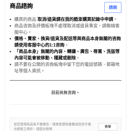
商品諮詢
諮詢
購買的商品
取消/退貨請在我的酷澎購買記錄中申請
。
商品咨詢及評價板塊不處理取消或退貨事宜，請聯絡客
服中心。
價格、賣家、換貨/退貨及配送等與商品本身無關的咨詢
請使用客服中心的1:1咨詢
。
「商品本身」無關的內容、轉讓、廣告、辱罵、洗版等
內容可能會被移動、隱藏或刪除
。
請不要在公開的咨詢板塊中留下您的電話號碼、郵箱地
址等個人資訊。
目前尚無咨詢。
如您發現商品有不實廣告、侵害智慧財產權或其他不適
檢舉
合銷售之情形，請提出檢舉