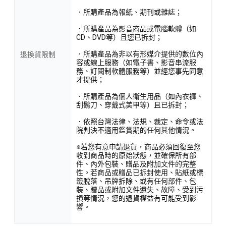
．所購產品為報紙、期刊或雜誌；
．所購產品為影音商品或電腦軟體（如
CD、DVD等）且您已拆封；
．所購產品為非以有形媒介提供的數位內
退換貨限制
容或線上服務（如電子書、影音串流服
務、訂閱制軟體服務等）並經您事先同意
才提供；
．所購產品為個人衛生用品（如內衣褲、
刮鬍刀、穿戴式美甲等）且已拆封；
．依照台灣法律、法規、裁定、命令或法
院判決不適用鑑賞期的任何其他情況。
※若您有意申請退貨，商品必須回復至您
收到商品時的原始狀態，並確保所有部
件、內外包裝、贈品及附加文件的完整
性。若商品或贈品已拆封使用、貼紙或標
籤脫落、吊牌拆除、或有任何部件、包
裝、贈品或附加文件遺失、故障、受到污
損等情況，您的退貨權益有可能受到影
響。