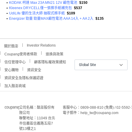
•
KODAK 柯達 Max 23A MN21 12V 鹼性電池
$150
•
Kleenex DRYCELL僅一張擦手紙補充包
$537
•
UdiLife 優的生活大師 抽取式擦手紙
$109
•
Energizer 勁量 勁量MAX鹼性電池 AAA 14入 + AA 2入
$135
Investor Relations
關於酷澎
Coupang使用者條款
退換貨政策
信任管理中心
顧客隱私權政策通知
Global Site
安心購物
資訊安全
資訊安全及隱私保護認證
加入酷澎商城
公司名稱：酷澎股份有
客服中心：0809-088-810 (免費) / 02-5592-
限公司
電子郵件：help_tw@coupang.com
聯繫地址：11049 台北
市信義區信義路五段7
號13樓之1