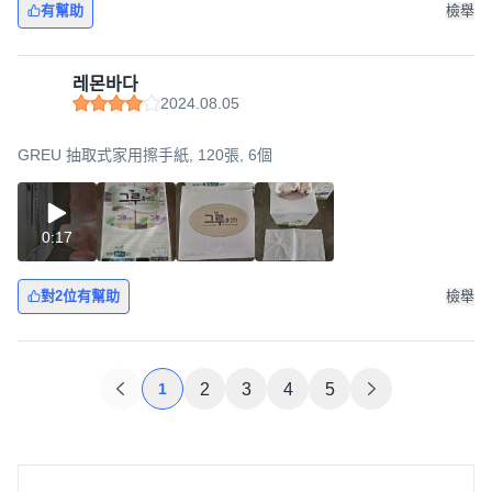
有幫助
檢舉
레몬바다
2024.08.05
GREU 抽取式家用擦手紙, 120張, 6個
0:17
對2位有幫助
檢舉
1
2
3
4
5