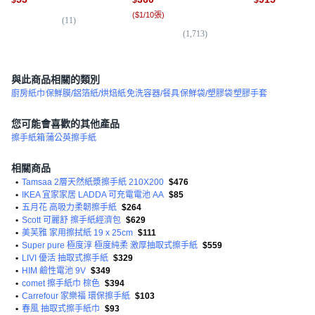
(
$1/10張
)
(
11
)
(
3
(
1,713
)
與此商品相關的類別
廚房紙巾
保鮮膜/鋁箔紙/烘焙紙
免洗容器/餐具
保鮮袋/塑膠袋
塑膠手套
您可能會喜歡的其他產品
擦手紙箱
蒲公英擦手紙
相關商品
•
Tamsaa 2層天然紙漿擦手紙 210X200
$476
•
IKEA 宜家家居 LADDA 可充電電池 AA
$85
•
五月花 高吸力柔韌擦手紙
$264
•
Scott 可麗舒 擦手紙經濟包
$629
•
美芙雅 家用擦拭紙 19 x 25cm
$111
•
Super pure 極度淳 極度純柔 激厚抽取式擦手紙
$559
•
LIVI 優活 抽取式擦手紙
$329
•
HIM 鹼性電池 9V
$349
•
comet 擦手紙巾 棕色
$394
•
Carrefour 家樂福 環保擦手紙
$103
•
春風 抽取式擦手紙巾
$93