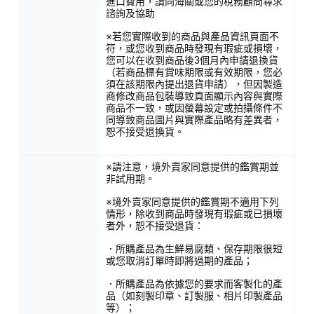
進口費用，請向海關或您的稅務顧問尋求
諮詢及協助
※若您實際收到的商品與產品資訊頁面不
符，或您收到商品時發現有瑕疵或損壞，
您可以在收到商品後3個月內申請退換貨
（若商品標有賞味期限或有效期限，您必
須在該期限內提出退貨申請），但因製造
商修改商品包裝導致頁面顯示內容與實際
商品不一致，或因螢幕設定或拍攝條件不
同導致商品圖片與實際產品略有差異者，
恕不接受退換貨。
※請注意，境外賣家同意提供的鑑賞期並
非試用期。
※境外賣家同意提供的鑑賞期不適用下列
情形，除收到商品時發現有瑕疵或已損壞
者外，恕不接受退貨：
．所購產品為生鮮易腐類、保存期限很短
或您取消訂單時即將過期的產品；
．所購產品為依據您的要求而客製化的產
品（如刻製印章、訂製服、相片印製產品
等）；