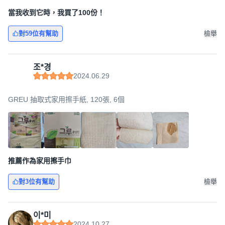
當我收到它時，我買了100份！
對59位有幫助
檢舉
조*경
2024.06.29
GREU 抽取式家用擦手紙, 120張, 6個
推薦作為家用擦手巾
對3位有幫助
檢舉
이*미
2024.10.27