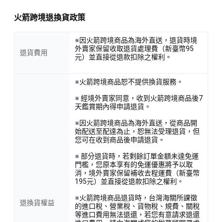
火箭跨境退換貨政策
※因火箭跨境商品為海外直送，退貨時境
外賣家保留收取退貨處理費（新臺幣95
退貨費用
元）並直接從退款扣除之權利。
※火箭跨境商品恕不提供換貨服務。
※ 經境外賣家同意，收到火箭跨境商品後7
天鑑賞期內得申請退貨。
※因火箭跨境商品為海外直送，從商品開
始配送至配達為止，恕無法受理退貨，但
您可在收到商品後申請退貨。
※ 部分退貨時，若剩餘訂單金額未達免運
門檻，您原本享有的免運優惠將予以取
消，境外賣家保留補收去程運費（新臺幣
195元）並直接從退款扣除之權利。
※火箭跨境商品退貨時，台灣海關所課徵
退換貨權益
的進口稅、營業稅、貨物稅、規費、關稅
等進口費用無法退還，若您有意請求退還