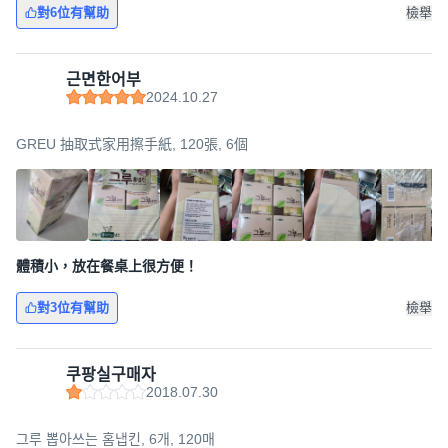
對6位有幫助
檢舉
근면한어부
2024.10.27
GREU 抽取式家用擦手紙, 120張, 6個
體積小，放在餐桌上很方便！
對3位有幫助
檢舉
쿠팡실구매자
2018.07.30
그루 뽑아쓰는 홈냅킨, 6개, 120매