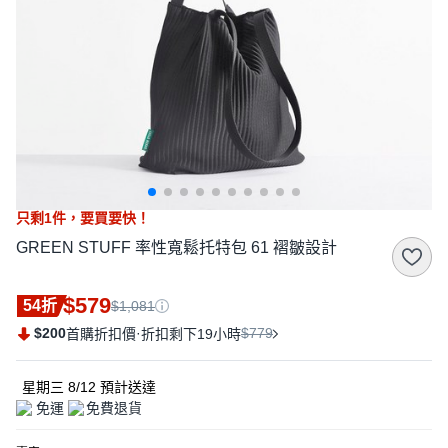
只剩
1
件，
要買要快！
GREEN STUFF 率性寬鬆托特包 61 褶皺設計
$579
54折
$1,081
$200
·
$779
首購折扣價
折扣剩下19小時
星期三 8/12
預計送達
免運
免費退貨