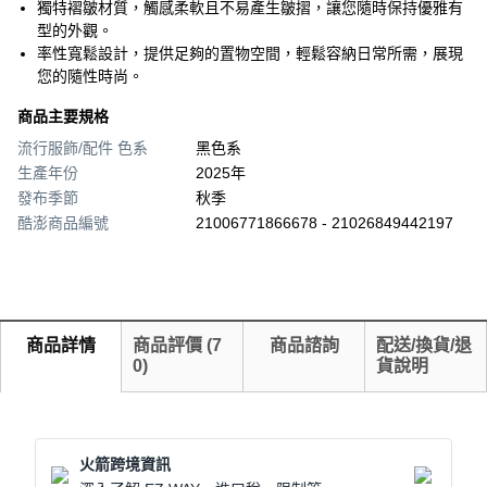
獨特褶皺材質，觸感柔軟且不易產生皺摺，讓您隨時保持優雅有
型的外觀。
率性寬鬆設計，提供足夠的置物空間，輕鬆容納日常所需，展現
您的隨性時尚。
商品主要規格
流行服飾/配件 色系
黑色系
生產年份
2025年
發布季節
秋季
酷澎商品編號
21006771866678 - 21026849442197
商品詳情
商品評價
(
7
商品諮詢
配送/換貨/退
0
)
貨說明
火箭跨境資訊