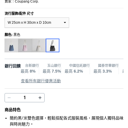
賣家：
Coupang Corp.
流行服飾/配件 尺寸
W 25cm x H 30cm x D 10cm
顏色
:
黑色
銀行回饋
台新銀行
玉山銀行
中國信託銀行
國泰世華銀行
最高
8%
最高
7.5%
最高
6.2%
最高
3.3%
最
查看所有銀行優惠活動
商品特色
簡約黑/米雙色選擇，輕鬆搭配各式服裝風格，展現個人獨特品味
與時尚魅力。