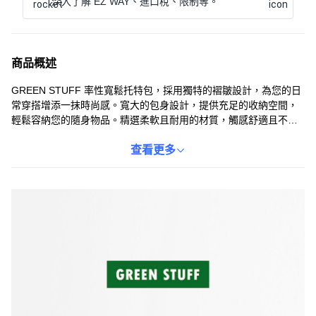
深入了解 EZ WAY、進口稅、限制等。
商品概述
GREEN STUFF 率性寬鬆托特包，採用獨特的褶皺設計，為您的日
常穿搭增添一抹時尚感。寬大的包身設計，提供充足的收納空間，
輕鬆容納您的隨身物品。精選柔軟且耐用的材質，觸感舒適且不易
產生皺摺，讓您隨時保持優雅的外觀。無論是上班、上學或休閒外
出，這款托特包都能完美搭配您的造型，展現您的個人品味。提供
查看更多
經典黑/米雙色選擇，輕鬆駕馭各種風格。