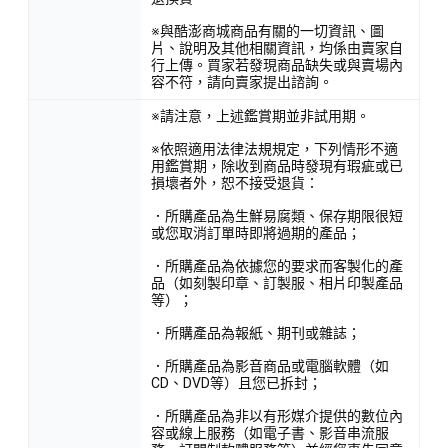
※與酷澎商城商品有關的一切資訊、圖
片、說明及其他相關資訊，均係由賣家自
行上傳。買家若發現商品缺失或與賣場內
容不符，請向賣家提出諮詢。
※請注意，上述鑑賞期並非試用期。
※依照適用法律法規規定，下列情形不適
用鑑賞期，除收到商品時發現有瑕疵或已
損壞者外，恕不接受退貨：
．所購產品為生鮮易腐類、保存期限很短
或您取消訂單時即將過期的產品；
．所購產品為依據您的要求而客製化的產
品（如刻製印章、訂製服、相片印製產品
等）；
．所購產品為報紙、期刊或雜誌；
．所購產品為影音商品或電腦軟體（如
CD、DVD等）且您已拆封；
．所購產品為非以有形媒介提供的數位內
容或線上服務（如電子書、影音串流服