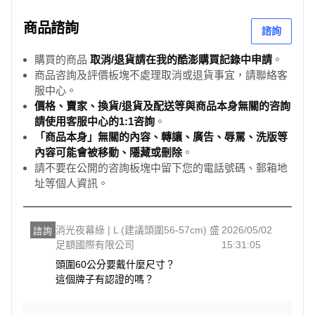
商品諮詢
諮詢
購買的商品
取消/退貨請在我的酷澎購買記錄中申請
。
商品咨詢及評價板塊不處理取消或退貨事宜，請聯絡客
服中心。
價格、賣家、換貨/退貨及配送等與商品本身無關的咨詢
請使用客服中心的1:1咨詢
。
「商品本身」無關的內容、轉讓、廣告、辱罵、洗版等
內容可能會被移動、隱藏或刪除
。
請不要在公開的咨詢板塊中留下您的電話號碼、郵箱地
址等個人資訊。
消光夜幕綠 | L (建議頭圍56-57cm) 盛
2026/05/02
諮詢
足額國際有限公司
15:31:05
頭圍60公分要戴什麼尺寸？

這個牌子有認證的嗎？