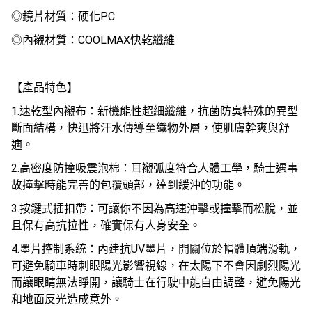
◎鏡片材質：硬化PC
◎內襯材質：COOLMAX快乾纖維
【產品特色】
1.速乾型內襯布：新機能性超細纖維，抗菌防臭特殊的異型
斷面結構，快迅將汗水傳導至織物外層，使肌膚幹爽與舒
適。
2.高密度防撞吸震泡棉：耳襯弧度符合人體工學，騎士遇事
故撞擊時能完善的包覆頭部，達到緩沖的功能。
3.按鍵式插扣帶：可讓你不因為高速沖擊或撞擊而松脫，並
且保有高抗拉性，確實保有人身安全。
4.墨片控制系統：內建抗UV墨片，開關位於帽體頂端滑軌，
可避免騎車時刺眼陽光影響視線，在太陽下不會因劇烈陽光
而讓眼睛無法睜開，讓騎士在行駛中能自由調整，避免陽光
和地面反光造成意外。