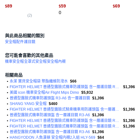
防曬手套 手套 防曬 涼感防
開車釣魚, 黑色
色
89
59
69
$
$
$
曬 冰絲手套 涼感手套 透氣
0
手套 觸控手套 運動手套 外
(
2
)
(
1
)
送手套 透氣 機車, 【可觸
控防曬手套】, 黑色
與此商品相關的類別
安全帽配件
護目鏡
您可能會喜歡的其他產品
機車安全帽
全罩式安全帽
安全帽內襯
相關商品
•
永潔 寶貝安全帽袋 聚酯纖維防潑水
$66
•
FIGHTER HELMET 普通型露臉式機車防護頭盔 含一層護目鏡 R3-A6
$1,396
•
美國 icon 機車安全帽Air Flight Mips Dimo
$5,932
•
普通型露臉式機車防護頭盔 R3-A6 含一層護目鏡
$1,396
•
SHANG YANG 安全帽
$460
•
FIGHTER HELMET 普通型露臉式騎乘機車用防護頭盔 含一層護目鏡 R3A6 1350g
$1,396
•
普通型露臉式機車防護頭盔 含一層護目鏡 R3-A6
$1,396
•
FIGHTER HELMET 普通型露臉式機車防護頭盔 含一層護目鏡 R3-A6
$1,396
•
FIGHTER HELMET 普通型露臉式機車防護頭盔 含一層護目鏡 R3-A6
$1,396
•
普通型露臉式機車防護頭盔 含一層護目鏡 R3-A6
$1,396
•
HANGYODON 人魚漢頓 安全帽内襯2入組 HLY-569
$64