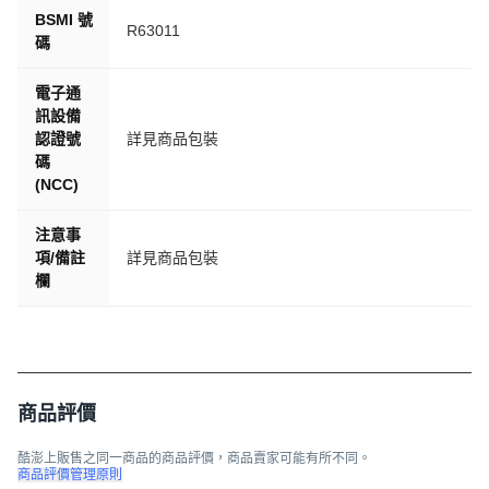
BSMI 號
R63011
發票皆由光貿電子發票加值中心開立，若要查詢訂單發票請
碼
掃QR code。
電子通
訊設備
認證號
詳見商品包裝
碼
(NCC)
注意事
項/備註
詳見商品包裝
欄
商品評價
酷澎上販售之同一商品的商品評價，商品賣家可能有所不同。
商品評價管理原則