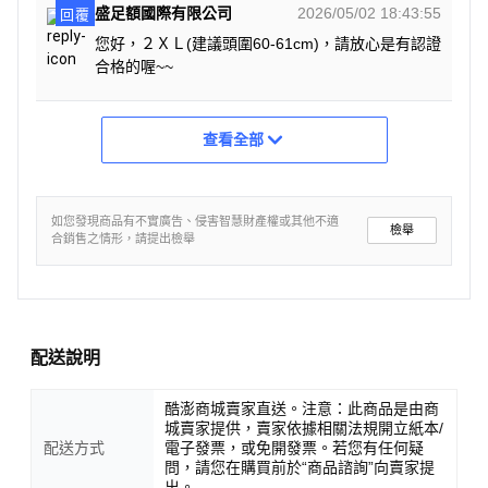
盛足額國際有限公司
2026/05/02 18:43:55
回覆
您好，２ＸＬ(建議頭圍60-61cm)，請放心是有認證
合格的喔~~
查看全部
如您發現商品有不實廣告、侵害智慧財產權或其他不適
檢舉
合銷售之情形，請提出檢舉
配送說明
酷澎商城賣家直送。注意：此商品是由商
城賣家提供，賣家依據相關法規開立紙本/
配送方式
電子發票，或免開發票。若您有任何疑
問，請您在購買前於“商品諮詢”向賣家提
出。