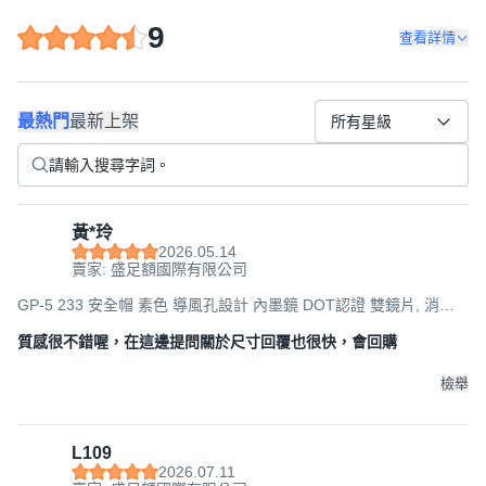
9
查看詳情
最熱門
最新上架
所有星級
黃*玲
2026.05.14
賣家: 盛足額國際有限公司
GP-5 233 安全帽 素色 導風孔設計 內墨鏡 DOT認證 雙鏡片, 消光
夜幕綠, XL(建議頭圍58-59cm)
質感很不錯喔，在這邊提問關於尺寸回覆也很快，會回購
檢舉
L109
2026.07.11