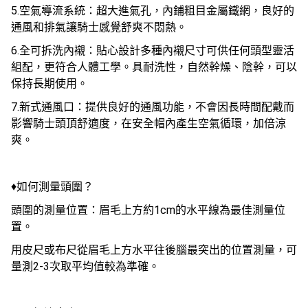
5.空氣導流系統：超大進氣孔，內鋪粗目金屬鐵網，良好的
通風和排氣讓騎士感覺舒爽不悶熱。
6.全可拆洗內襯：貼心設計多種內襯尺寸可供任何頭型靈活
組配，更符合人體工學。具耐洗性，自然幹燥、陰幹，可以
保持長期使用。
7.新式通風口：提供良好的通風功能，不會因長時間配戴而
影響騎士頭頂舒適度，在安全帽內產生空氣循環，加倍涼
爽。
♦如何測量頭圍？
頭圍的測量位置：眉毛上方約1cm的水平線為最佳測量位
置。
用皮尺或布尺從眉毛上方水平往後腦最突出的位置測量，可
量測2-3次取平均值較為準確。