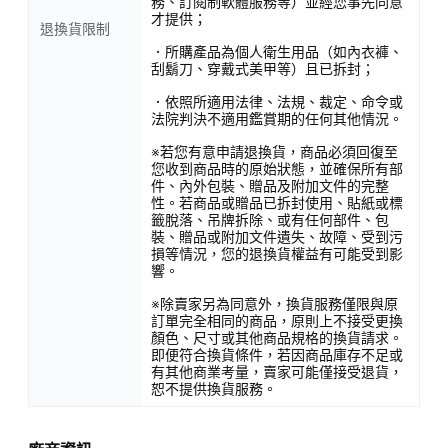
務、訂閱制軟體服務等）並經您事先同意
才提供；
退換貨限制
．所購產品為個人衛生用品（如內衣褲、
刮鬍刀、穿戴式美甲等）且已拆封；
．依照所適用法律、法規、裁定、命令或
法院判決不適用鑑賞期的任何其他情況。
※若您有意申請退換貨，商品必須回復至
您收到商品時的原始狀態，並確保所有部
件、內外包裝、贈品及附加文件的完整
性。若商品或贈品已拆封使用、貼紙或標
籤脫落、吊牌拆除、或有任何部件、包
裝、贈品或附加文件遺失、故障、受到污
損等情況，您的退換貨權益有可能受到影
響。
※除賣家另為同意外，換貨服務僅限與原
訂單完全相同的商品，原則上不接受更換
顏色、尺寸或其他商品規格的換貨請求。
即便符合換貨條件，若因商品庫存不足或
有其他商業考量，賣家可能僅接受退貨，
恕不提供換貨服務。