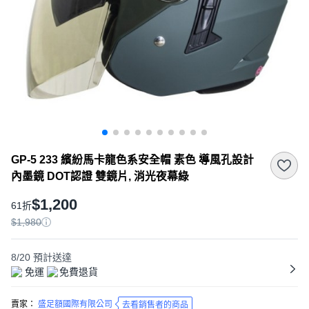
GP-5 233 繽紛馬卡龍色系安全帽 素色 導風孔設計
內墨鏡 DOT認證 雙鏡片, 消光夜幕綠
$1,200
61折
$1,980
8/20
預計送達
免運
免費退貨
賣家：
盛足額國際有限公司
去看銷售者的商品