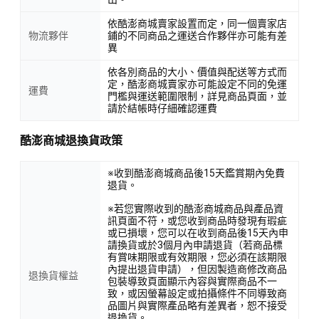
依酷澎商城賣家設置而定，同一個賣家店
物流夥伴
鋪的不同商品之運送合作夥伴亦可能有差
異
依各別商品的大小、價值與配送等方式而
定，酷澎商城賣家亦可能設定不同的免運
運費
門檻與運送範圍限制，詳見商品頁面，並
請於結帳時仔細確認運費
酷澎商城退換貨政策
※收到酷澎商城商品後15天鑑賞期內免費
退貨。
※若您實際收到的酷澎商城商品與產品資
訊頁面不符，或您收到商品時發現有瑕疵
或已損壞，您可以在收到商品後15天內申
請換貨或於3個月內申請退貨（若商品標
有賞味期限或有效期限，您必須在該期限
內提出退貨申請），但因製造商修改商品
退換貨權益
包裝導致頁面顯示內容與實際商品不一
致，或因螢幕設定或拍攝條件不同導致商
品圖片與實際產品略有差異者，恕不接受
退換貨。