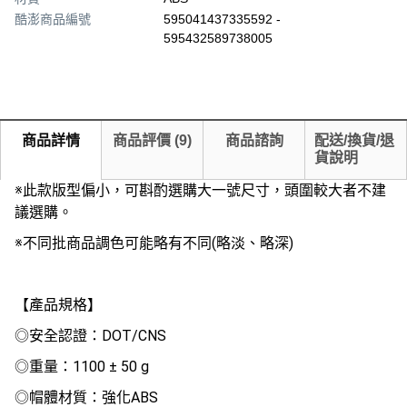
酷澎商品編號
595041437335592 -
595432589738005
商品詳情
商品評價
(
9
)
商品諮詢
配送/換貨/退
貨說明
※此款版型偏小，可斟酌選購大一號尺寸，頭圍較大者不建
議選購。
※不同批商品調色可能略有不同(略淡、略深)
【產品規格】
◎安全認證：DOT/CNS
◎重量：1100 ± 50 g
◎帽體材質：強化ABS