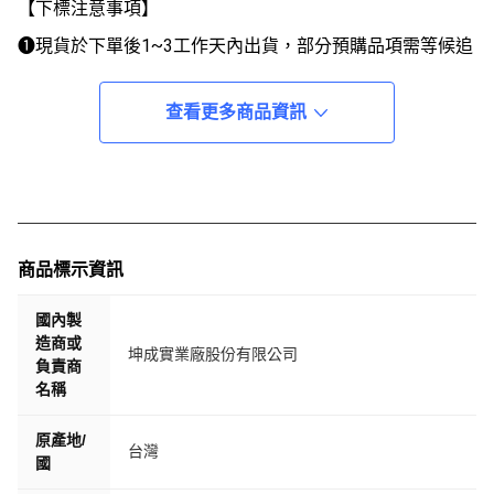
【下標注意事項】
❶現貨於下單後1~3工作天內出貨，部分預購品項需等候追
加，以實際到貨為準。
❷超商取貨有材積限制，一筆訂單一次最多一頂，二頂以上
查看更多商品資訊
請自行分開下單。
❸每台電腦、手機、螢幕調色不同，難免會有些許色差，以
實際商品為主。
❹本店僅提供商品建議尺寸，因每個人體型不同，以實際試
戴結果為準。
商品標示資訊
❺商品貨況隨時變動。
國內製
❻七天鑑賞期以收件日起計算，收到商品有任何問題請於鑑
造商或
坤成實業廠股份有限公司
賞期內與客服聯繫，勿點選完成訂單、勿以評價溝通。
負責商
名稱
❼配件、零件類型品項可能會有版本差異，請確認型號、版
本再訂購。
原產地/
台灣
國
➑完美主義者、有特殊需求、要求商品與想像中一模一樣
者，請實體店面購買。