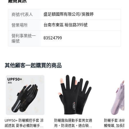
廠商資訊
盛足額國際有限公司/吳雅婷
商號/代表人
台南市東區 裕信路395號
營業場所
營利事業統一
83524799
編號
其他顧客一起購買的商品
UPF50+ 防曬觸控手套 涼
防曬露指運動手套男女適
防曬手套 冰絲涼
感透氣 夏季必備防曬手套
用，防滑透氣，適合騎車
觸螢幕, 加長防曬