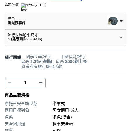
賣家評價
95%
(
21
)
顏色
消光夜幕綠
流行服飾/配件 尺寸
S (建議頭圍53-54cm)
國泰世華銀行
中國信託銀行
銀行回饋
最高
3.3%小樹點
最高
$500刷卡金
查看所有銀行優惠活動
商品主要規格
摩托車安全帽型態
半罩式
適用目標對象
男女適用-成人
色系
多色(混合)
安全帽用途
機車安全帽
材質
ABS