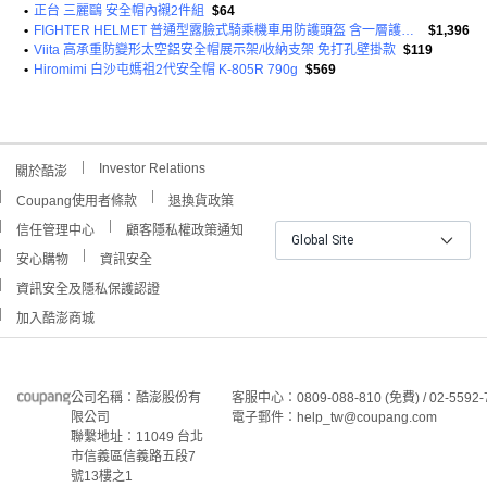
•
正台 三麗鷗 安全帽內襯2件組
$64
•
FIGHTER HELMET 普通型露臉式騎乘機車用防護頭盔 含一層護目鏡 R3A6 1350g
$1,396
•
Viita 高承重防變形太空鋁安全帽展示架/收納支架 免打孔壁掛款
$119
•
Hiromimi 白沙屯媽祖2代安全帽 K-805R 790g
$569
Investor Relations
關於酷澎
Coupang使用者條款
退換貨政策
信任管理中心
顧客隱私權政策通知
Global Site
安心購物
資訊安全
資訊安全及隱私保護認證
加入酷澎商城
公司名稱：酷澎股份有
客服中心：0809-088-810 (免費) / 02-5592-
限公司
電子郵件：help_tw@coupang.com
聯繫地址：11049 台北
市信義區信義路五段7
號13樓之1